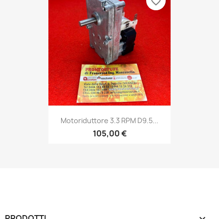
favorite_border
Motoriduttore 3.3 RPM D9.5...
105,00 €
PRODOTTI
