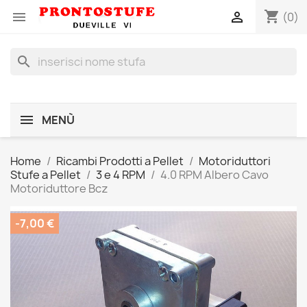
shopping_cart


(0)
search
MENÙ
Home
Ricambi Prodotti a Pellet
Motoriduttori
Stufe a Pellet
3 e 4 RPM
4.0 RPM Albero Cavo
Motoriduttore Bcz
-7,00 €