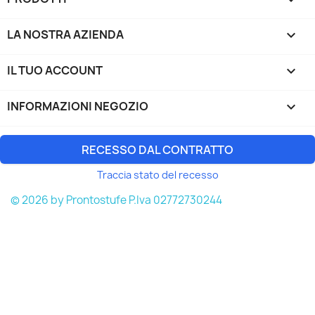
LA NOSTRA AZIENDA

IL TUO ACCOUNT

INFORMAZIONI NEGOZIO
keyboard_arrow_down
RECESSO DAL CONTRATTO
Traccia stato del recesso
© 2026 by Prontostufe P.Iva 02772730244