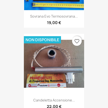
Sovrana Evo Termosovrana...
19,00 €
NON DISPONIBILE
favorite_border
Candeletta Accensione...
22,00 €