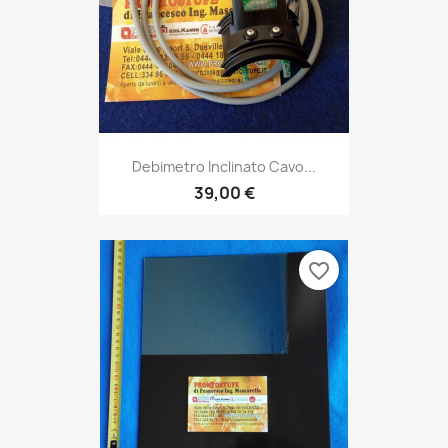
Debimetro Inclinato Cavo...
39,00 €
favorite_border