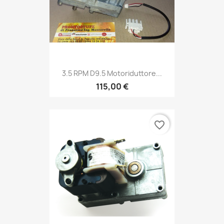
3.5 RPM D9.5 Motoriduttore...
115,00 €
favorite_border