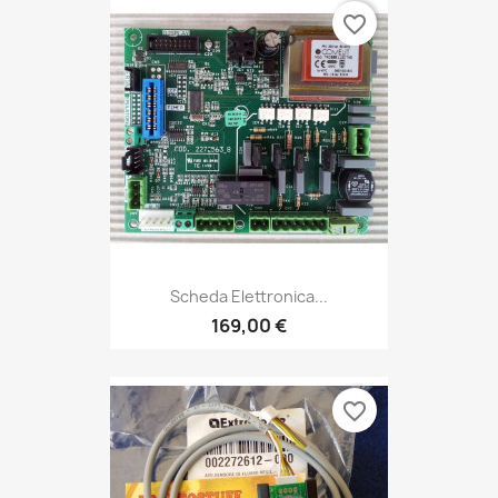
favorite_border
Scheda Elettronica...
169,00 €
favorite_border