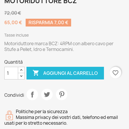
MOTORIDUTTORE BCZ
72,00 €
65,00 €
RISPARMIA 7,00 €
Tasse incluse
Motoriduttore marca BCZ: 4RPM con albero cavo per
Stufe a Pellet, Idro e Termocamini.
Quantità

favorite_border
AGGIUNGI AL CARRELLO
Condividi
Politiche per la sicurezza
Massima privacy dei vostri dati, telefono ed email
usati per lo stretto necessario.