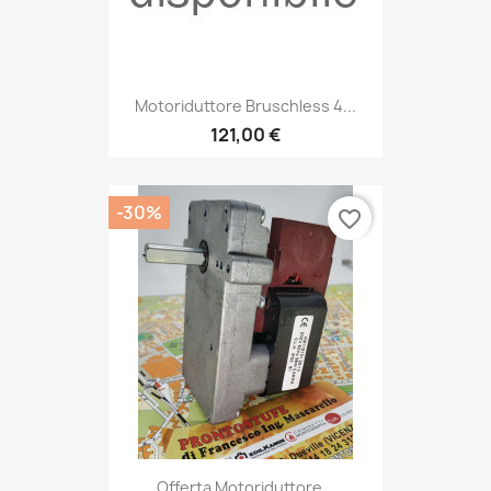
Motoriduttore Bruschless 4...
121,00 €
-30%
favorite_border
Offerta Motoriduttore...