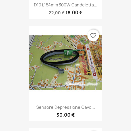
D10 L154mm 300W Candeletta...
18,00 €
22,00 €
favorite_border
Sensore Depressione Cavo...
30,00 €