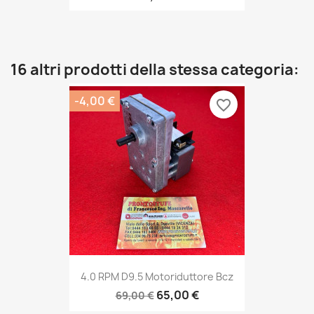
16 altri prodotti della stessa categoria:
-4,00 €
favorite_border
4.0 RPM D9.5 Motoriduttore Bcz
65,00 €
69,00 €