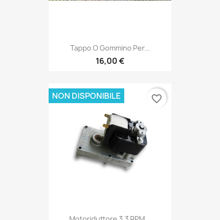
Tappo O Gommino Per...
16,00 €
NON DISPONIBILE
favorite_border
Motoriduttore 3,3 RPM...