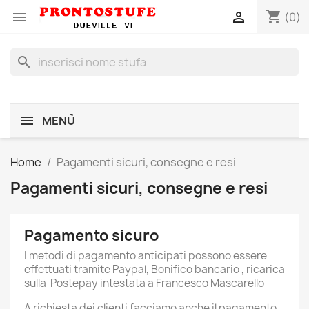
shopping_cart


(0)
search
MENÙ
Home
Pagamenti sicuri, consegne e resi
Pagamenti sicuri, consegne e resi
Pagamento sicuro
I metodi di pagamento anticipati possono essere
effettuati tramite Paypal, Bonifico bancario , ricarica
sulla Postepay intestata a Francesco Mascarello
A richiesta dei clienti facciamo anche il pagamento