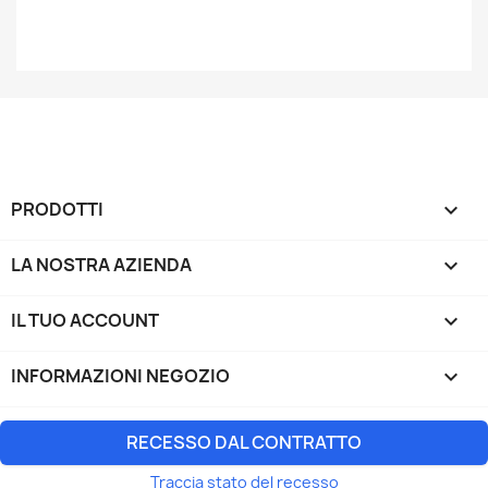
PRODOTTI

LA NOSTRA AZIENDA

IL TUO ACCOUNT

INFORMAZIONI NEGOZIO
keyboard_arrow_down
RECESSO DAL CONTRATTO
Traccia stato del recesso