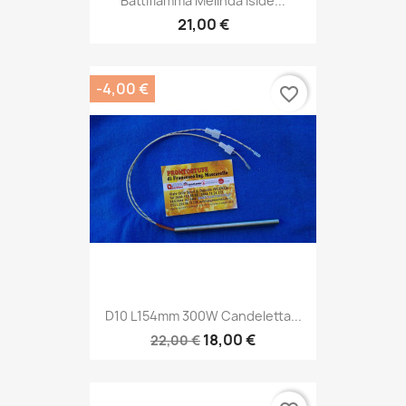
Battifiamma Melinda Iside...
21,00 €
-4,00 €
favorite_border
D10 L154mm 300W Candeletta...
18,00 €
22,00 €