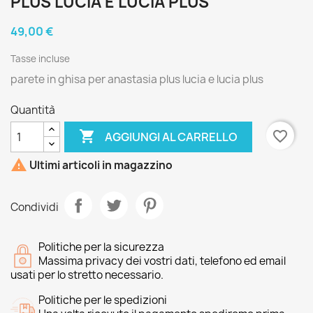
PLUS LUCIA E LUCIA PLUS
49,00 €
Tasse incluse
parete in ghisa per anastasia plus lucia e lucia plus
Quantità

favorite_border
AGGIUNGI AL CARRELLO

Ultimi articoli in magazzino
Condividi
Politiche per la sicurezza
Massima privacy dei vostri dati, telefono ed email
usati per lo stretto necessario.
Politiche per le spedizioni