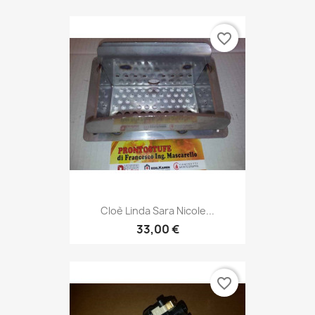
favorite_border
Cloè Linda Sara Nicole...
33,00 €
favorite_border