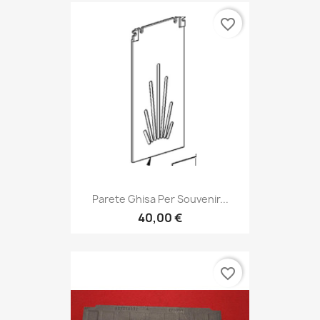
favorite_border
Parete Ghisa Per Souvenir...
40,00 €
favorite_border