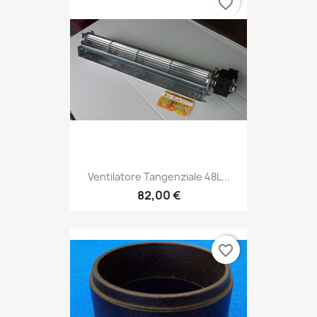
favorite_border
Ventilatore Tangenziale 48L...
82,00 €
favorite_border