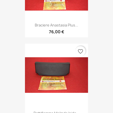
Braciere Anastasia Plus...
76,00 €
favorite_border