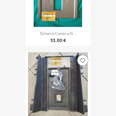
Schiena Camera Di...
33,00 €
favorite_border