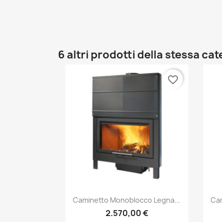
6 altri prodotti della stessa ca
favorite_border
Anteprima

Caminetto Monoblocco Legna...
Cam
2.570,00 €