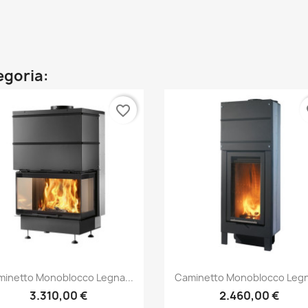
tegoria:
favorite_border
fa
Anteprima
Anteprima


inetto Monoblocco Legna...
Caminetto Monoblocco Legn
3.310,00 €
2.460,00 €