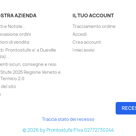
OSTRA AZIENDA
IL TUO ACCOUNT
i e Notizie..
Tracciamento ordine
evasione ordini
Accedi
ioni di vendita
Crea account
ti: Prontostufe e' a Dueville
I miei avvisi
a)...
nti sicuri, consegne e resi
Stufe 2025 Regione Veneto e
Termico 2.0
del sito
i
RECE
Traccia stato del recesso
© 2026 by Prontostufe P.Iva 02772730244