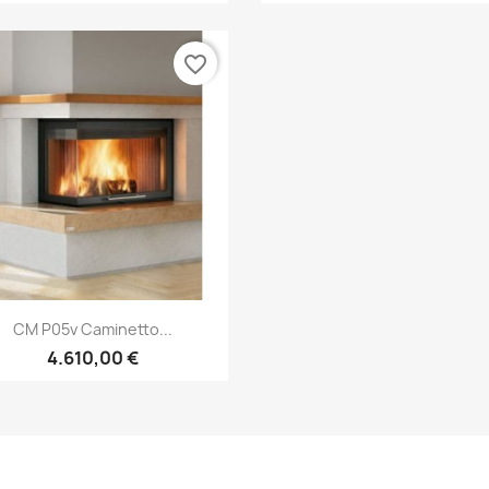
favorite_border
Anteprima

CM P05v Caminetto...
4.610,00 €