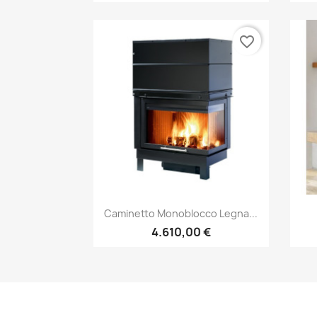
favorite_border
Anteprima

Caminetto Monoblocco Legna...
4.610,00 €