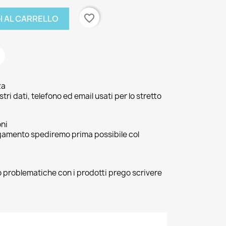
favorite_border
I AL CARRELLO
za
ri dati, telefono ed email usati per lo stretto
oni
agamento spediremo prima possibile col
 o problematiche con i prodotti prego scrivere