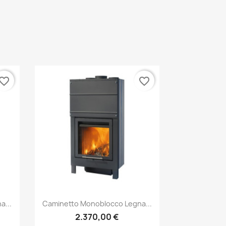
vorite_border
favorite_border
Anteprima

a...
Caminetto Monoblocco Legna...
2.370,00 €