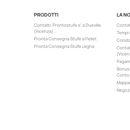
PRODOTTI
LA N
Contatti: Prontostufe e' a Dueville
Contatt
(Vicenza)...
Tempi 
Pronta Consegna Stufe a Pellet
Condiz
Pronta Consegna Stufe Legna
Contat
(Vicenz
Pagame
Bonus 
Conto 
Mappa 
Negoz