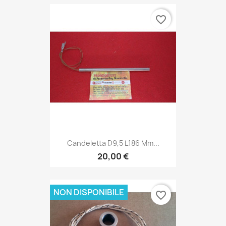
favorite_border
Candeletta D9,5 L186 Mm...
20,00 €
NON DISPONIBILE
favorite_border