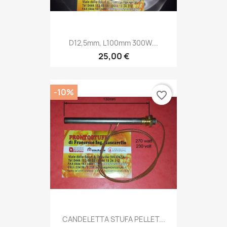
D12,5mm, L100mm 300W...
25,00 €
-10%
favorite_border
CANDELETTA STUFA PELLET...