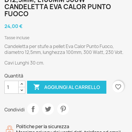
CANDELETTA EVA CALOR PUNTO
FUOCO
24,00 €
Tasse incluse
Candeletta per stufe a pellet Eva Calor Punto Fuoco,
diametro 12,5mm, lunghezza 100mm, 300 Watt, 230 Volt.
Cavi Lunghi 30 cm.
Quantità

favorite_border
AGGIUNGI AL CARRELLO
Condividi
Politiche per la sicurezza