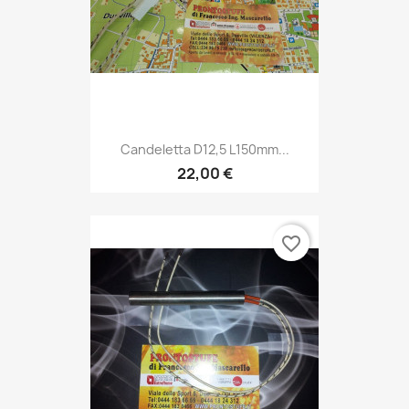
Candeletta D12,5 L150mm...
22,00 €
favorite_border