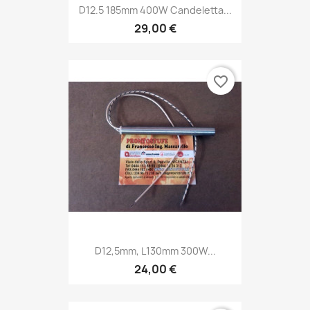
D12.5 185mm 400W Candeletta...
29,00 €
favorite_border
D12,5mm, L130mm 300W...
24,00 €