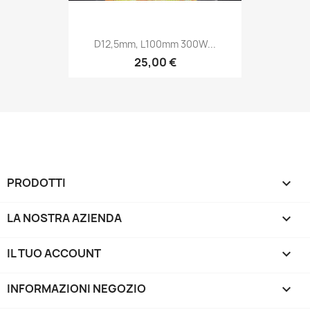
D12,5mm, L100mm 300W...
25,00 €
PRODOTTI

LA NOSTRA AZIENDA

IL TUO ACCOUNT

INFORMAZIONI NEGOZIO
keyboard_arrow_down