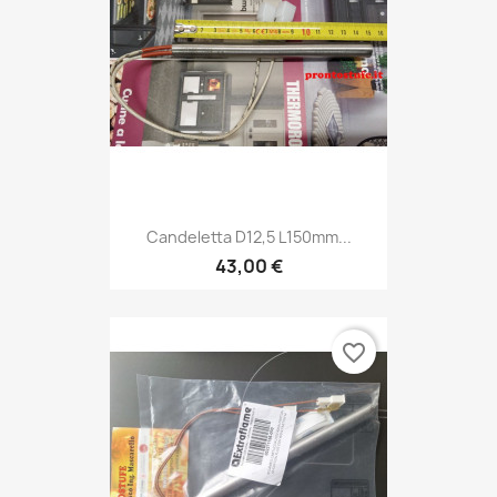
Candeletta D12,5 L150mm...
43,00 €
favorite_border