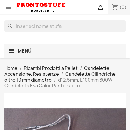
shopping_cart


(0)
search
MENÙ
Home
Ricambi Prodotti a Pellet
Candelette
Accensione, Resistenze
Candelette Cilindriche
oltre 10 mm diametro
d12,5mm, L100mm 300W
Candeletta Eva Calor Punto Fuoco