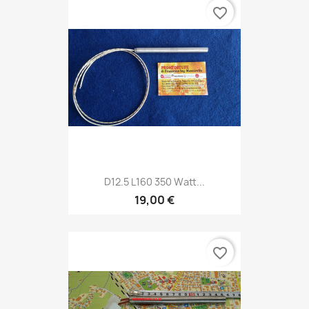
favorite_border
D12.5 L160 350 Watt...
19,00 €
favorite_border