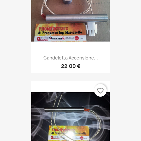
Candeletta Accensione...
22,00 €
favorite_border