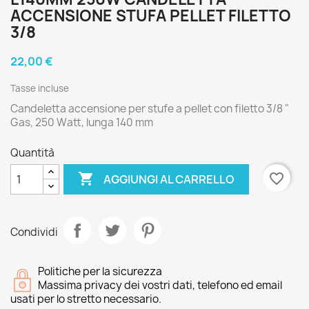
ACCENSIONE STUFA PELLET FILETTO
3/8
22,00 €
Tasse incluse
Candeletta accensione per stufe a pellet con filetto 3/8 "
Gas, 250 Watt, lunga 140 mm
Quantità

favorite_border
AGGIUNGI AL CARRELLO
Condividi
Politiche per la sicurezza
Massima privacy dei vostri dati, telefono ed email
usati per lo stretto necessario.