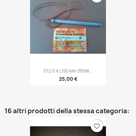
D12.5 X L150 Mm 350W...
25,00 €
16 altri prodotti della stessa categoria:
favorite_border