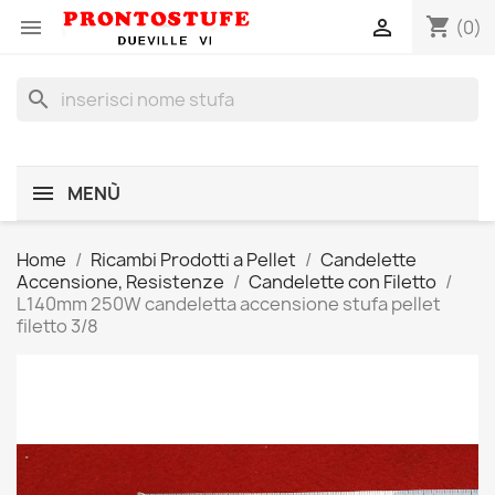
shopping_cart


(0)
search
MENÙ
Home
Ricambi Prodotti a Pellet
Candelette
Accensione, Resistenze
Candelette con Filetto
L140mm 250W candeletta accensione stufa pellet
filetto 3/8