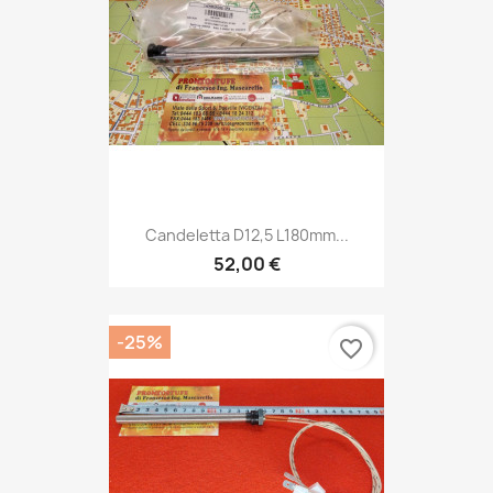
Candeletta D12,5 L180mm...
52,00 €
-25%
favorite_border