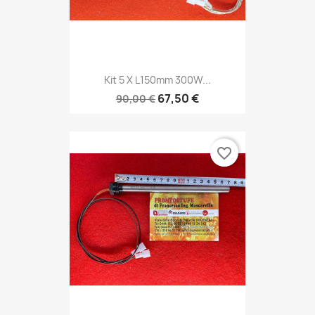
Kit 5 X L150mm 300W...
67,50 €
90,00 €
favorite_border