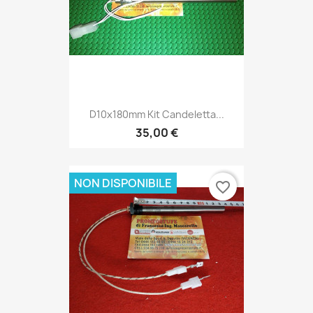
D10x180mm Kit Candeletta...
35,00 €
NON DISPONIBILE
favorite_border