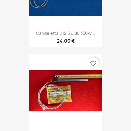
Candeletta D12,5 L180 350W...
24,00 €
favorite_border