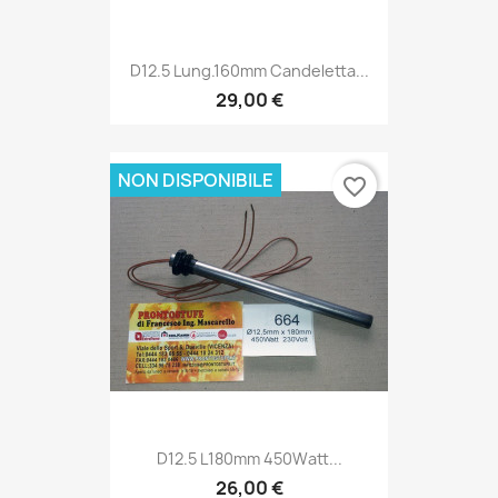
D12.5 Lung.160mm Candeletta...
29,00 €
NON DISPONIBILE
favorite_border
D12.5 L180mm 450Watt...
26,00 €