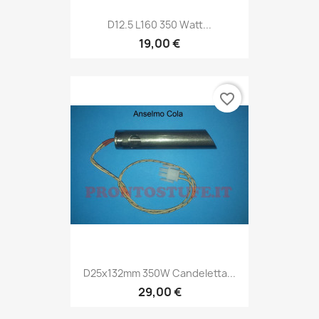
D12.5 L160 350 Watt...
19,00 €
favorite_border
D25x132mm 350W Candeletta...
29,00 €