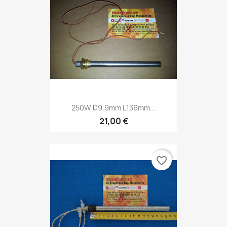
250W D9.9mm L136mm...
21,00 €
favorite_border