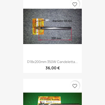
favorite_border
D18x200mm 350W Candeletta...
36,00 €
favorite_border