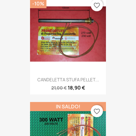
-10%
favorite_border
CANDELETTA STUFA PELLET...
18,90 €
21,00 €
IN SALDO!
favorite_border