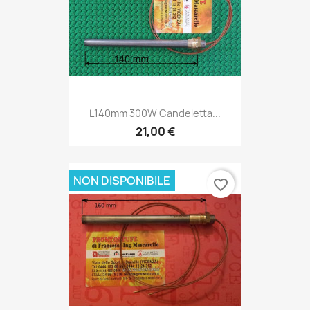
L140mm 300W Candeletta...
21,00 €
NON DISPONIBILE
favorite_border