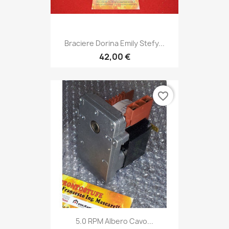
Braciere Dorina Emily Stefy...
42,00 €
favorite_border
5.0 RPM Albero Cavo...