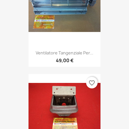
Ventilatore Tangenziale Per...
49,00 €
favorite_border