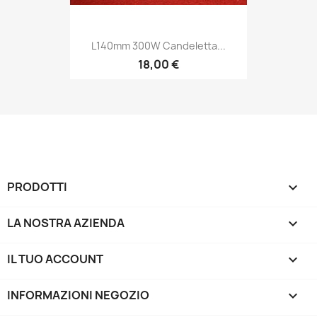
L140mm 300W Candeletta...
18,00 €
PRODOTTI

LA NOSTRA AZIENDA

IL TUO ACCOUNT

INFORMAZIONI NEGOZIO
keyboard_arrow_down