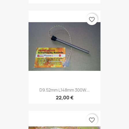
favorite_border
D9.52mm L148mm 300W...
22,00 €
favorite_border