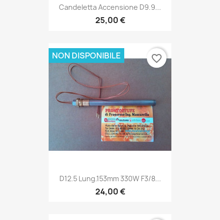
Candeletta Accensione D9.9...
25,00 €
NON DISPONIBILE
favorite_border
D12.5 Lung.153mm 330W F3/8...
24,00 €