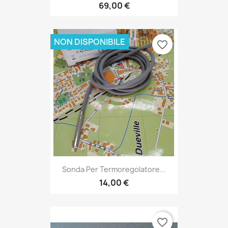
69,00 €
NON DISPONIBILE
favorite_border
Sonda Per Termoregolatore...
14,00 €
favorite_border