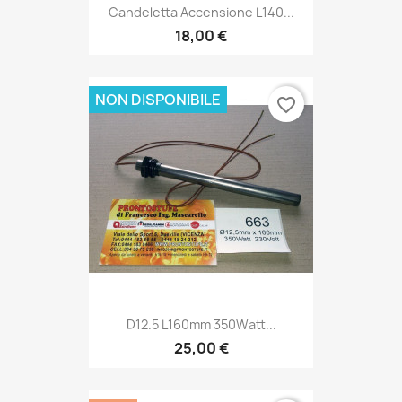
Candeletta Accensione L140...
18,00 €
NON DISPONIBILE
favorite_border
D12.5 L160mm 350Watt...
25,00 €