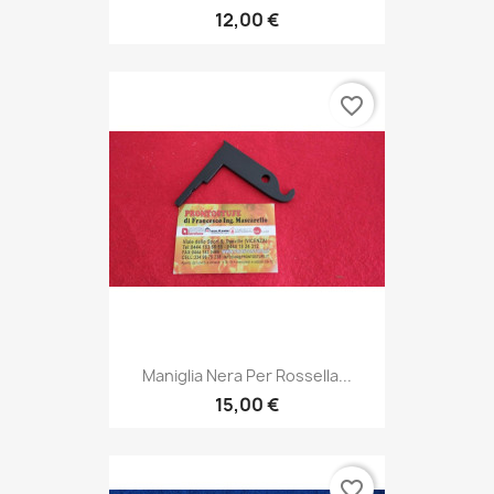
12,00 €
favorite_border
Maniglia Nera Per Rossella...
15,00 €
favorite_border