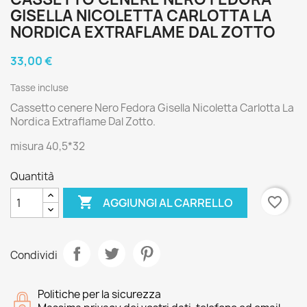
GISELLA NICOLETTA CARLOTTA LA
NORDICA EXTRAFLAME DAL ZOTTO
33,00 €
Tasse incluse
Cassetto cenere Nero Fedora Gisella Nicoletta Carlotta La
Nordica Extraflame Dal Zotto.
misura 40,5*32
Quantità

favorite_border
AGGIUNGI AL CARRELLO
Condividi
Politiche per la sicurezza