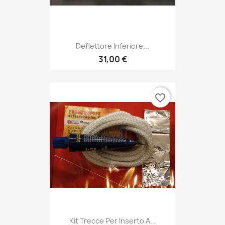
Deflettore Inferiore...
31,00 €
favorite_border
Kit Trecce Per Inserto A...