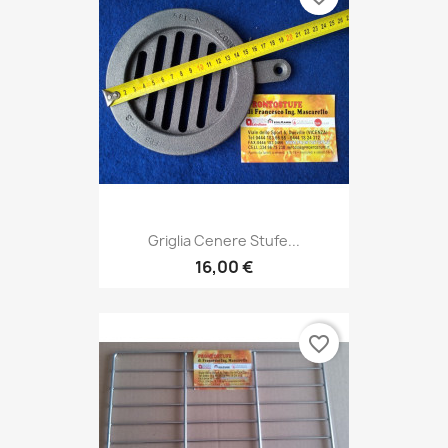
Griglia Cenere Stufe...
16,00 €
favorite_border