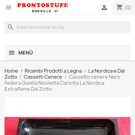
shopping_cart


(0)
search
MENÙ
Home
Ricambi Prodotti a Legna
La Nordica e Dal
Zotto
Cassetti Cenere
Cassetto cenere Nero
Fedora Gisella Nicoletta Carlotta La Nordica
Extraflame Dal Zotto