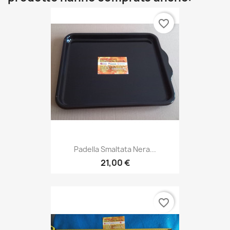
favorite_border
Padella Smaltata Nera...
21,00 €
favorite_border