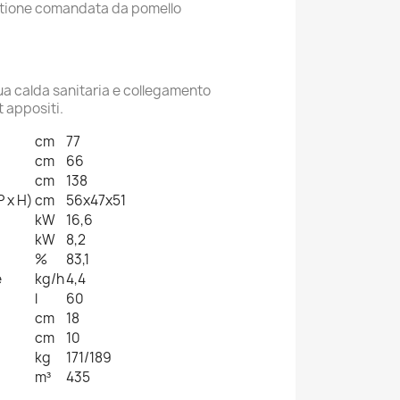
stione comandata da pomello
ua calda sanitaria e collegamento
t appositi.
cm
77
cm
66
cm
138
P x H)
cm
56x47x51
kW
16,6
kW
8,2
%
83,1
e
kg/h
4,4
l
60
cm
18
cm
10
kg
171/189
m³
435