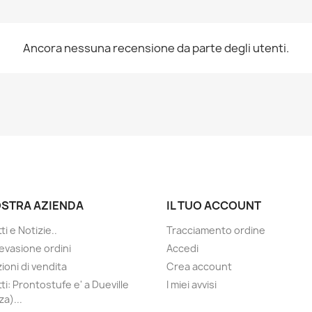
Ancora nessuna recensione da parte degli utenti.
OSTRA AZIENDA
IL TUO ACCOUNT
i e Notizie..
Tracciamento ordine
evasione ordini
Accedi
ioni di vendita
Crea account
ti: Prontostufe e' a Dueville
I miei avvisi
a)...