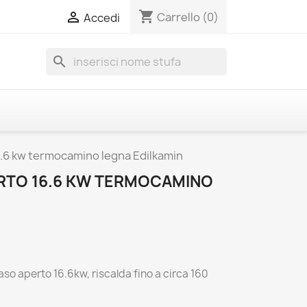
shopping_cart

Carrello
(0)
Accedi
search
6.6 kw termocamino legna Edilkamin
ERTO 16.6 KW TERMOCAMINO
so aperto 16.6kw, riscalda fino a circa 160