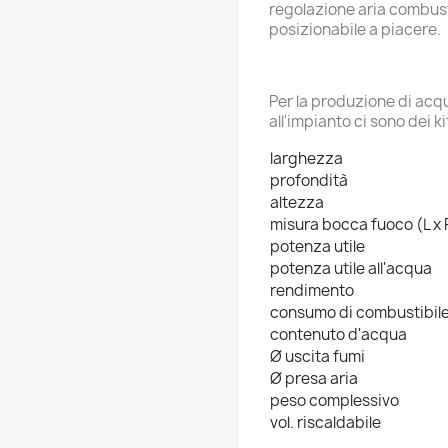
regolazione aria combu
posizionabile a piacere.
Per la produzione di acq
all'impianto ci sono dei ki
larghezza
profondità
altezza
misura bocca fuoco (L x 
potenza utile
potenza utile all'acqua
rendimento
consumo di combustibil
contenuto d'acqua
Ø uscita fumi
Ø presa aria
peso complessivo
vol. riscaldabile