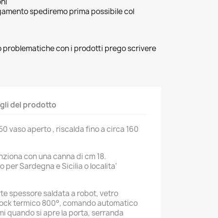
oni
agamento spediremo prima possibile col
 o problematiche con i prodotti prego scrivere
gli del prodotto
 vaso aperto , riscalda fino a circa 160
unziona con una canna di cm 18.
 per Sardegna e Sicilia o localita'
orte spessore saldata a robot, vetro
hock termico 800°, comando automatico
 quando si apre la porta, serranda