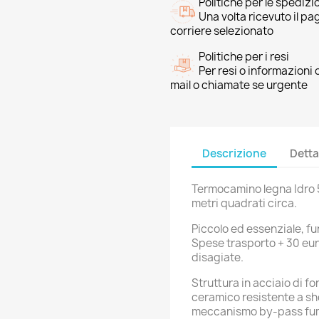
Politiche per le spedizi
Una volta ricevuto il p
corriere selezionato
Politiche per i resi
Per resi o informazioni
mail o chiamate se urgente
Descrizione
Detta
Termocamino legna Idro 50
metri quadrati circa.
Piccolo ed essenziale, f
Spese trasporto + 30 euro
disagiate.
Struttura in acciaio di f
ceramico resistente a s
meccanismo by-pass fumi