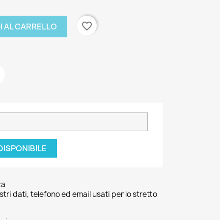
favorite_border
I AL CARRELLO
DISPONIBILE
za
ri dati, telefono ed email usati per lo stretto