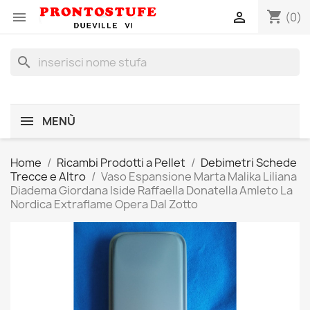
shopping_cart


(0)
search
MENÙ
Home
Ricambi Prodotti a Pellet
Debimetri Schede
Trecce e Altro
Vaso Espansione Marta Malika Liliana
Diadema Giordana Iside Raffaella Donatella Amleto La
Nordica Extraflame Opera Dal Zotto