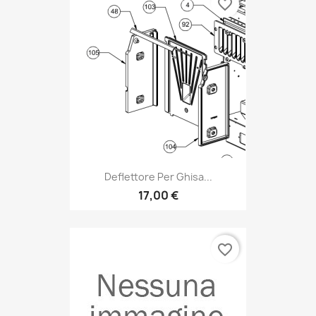
favorite_border
Deflettore Per Ghisa...
17,00 €
favorite_border