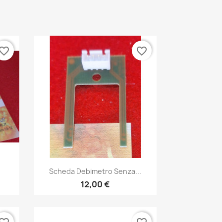
vorite_border
favorite_border
Anteprima

.
Scheda Debimetro Senza...
12,00 €