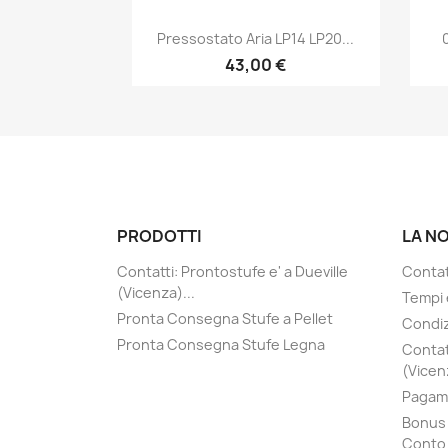
Anteprima

Pressostato Aria LP14 LP20...
43,00 €
PRODOTTI
LA N
Contatti: Prontostufe e' a Dueville
Contatt
(Vicenza)...
Tempi 
Pronta Consegna Stufe a Pellet
Condiz
Pronta Consegna Stufe Legna
Contat
(Vicenz
Pagame
Bonus 
Conto 