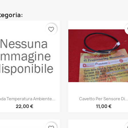
ategoria:
favorite_border
fa
Anteprima
Anteprima


da Temperatura Ambiente...
Cavetto Per Sensore Di..
22,00 €
11,00 €