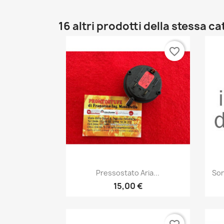
16 altri prodotti della stessa c
favorite_border
Anteprima

Pressostato Aria...
Son
15,00 €