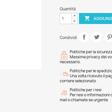
Quantità

AGGIUNG
Condividi
Politiche per la sicurez
Massima privacy dei vost
necessario.
Politiche per le spedizi
Una volta ricevuto il p
corriere selezionato
Politiche per i resi
Per resi o informazioni
mail o chiamate se urgente