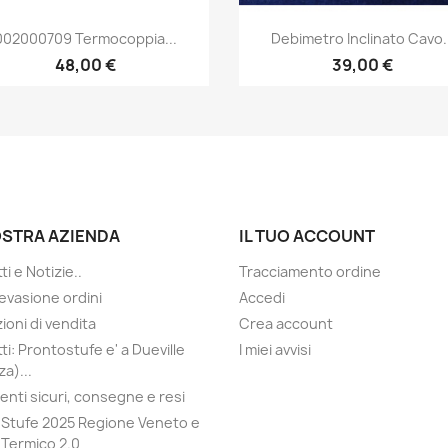
Anteprima
Anteprima


002000709 Termocoppia...
Debimetro Inclinato Cavo..
48,00 €
39,00 €
OSTRA AZIENDA
IL TUO ACCOUNT
i e Notizie..
Tracciamento ordine
evasione ordini
Accedi
ioni di vendita
Crea account
ti: Prontostufe e' a Dueville
I miei avvisi
a)...
nti sicuri, consegne e resi
Stufe 2025 Regione Veneto e
Termico 2.0