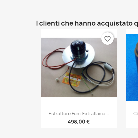
I clienti che hanno acquistat
favorite_border
Anteprima

Estrattore Fumi Extraflame...
Ci
498,00 €