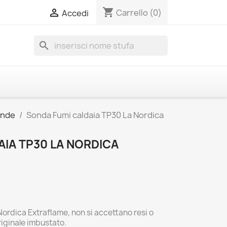
shopping_cart

Carrello
(0)
Accedi
search
onde
Sonda Fumi caldaia TP30 La Nordica
IA TP30 LA NORDICA
ordica Extraflame, non si accettano resi o
riginale imbustato.