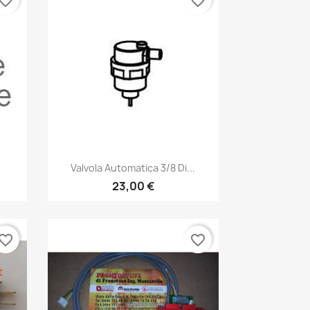
vorite_border
favorite_border
Anteprima

Valvola Automatica 3/8 Di...
23,00 €
vorite_border
favorite_border