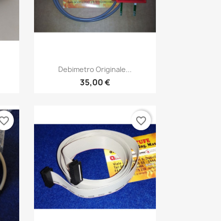
Anteprima

Debimetro Originale...
35,00 €
vorite_border
favorite_border