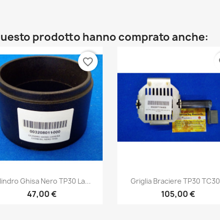
o questo prodotto hanno comprato anche:
favorite_border
fa
Anteprima
Anteprima


lindro Ghisa Nero TP30 La...
Griglia Braciere TP30 TC30.
47,00 €
105,00 €