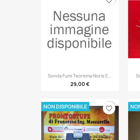
favorite_border
Anteprima

Sonda Fumi Teorema Noris E...
S
29,00 €
NON DISPONIBILE
NON
favorite_border