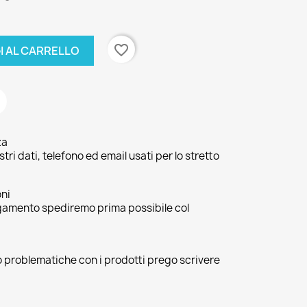
favorite_border
I AL CARRELLO
za
ri dati, telefono ed email usati per lo stretto
oni
agamento spediremo prima possibile col
 o problematiche con i prodotti prego scrivere