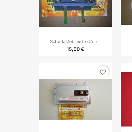
Anteprima

Scheda Debimetro Con...
15,00 €
favorite_border