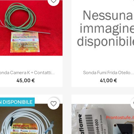
favorite_border
fa
Anteprima
Anteprima


onda Camera K + Contatti...
Sonda Fumi Frida Otello...
45,00 €
41,00 €
 DISPONIBILE
favorite_border
fa