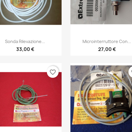
Anteprima
Anteprima


Sonda Rilevazione...
Microinterruttore Con...
33,00 €
27,00 €
favorite_border
fa