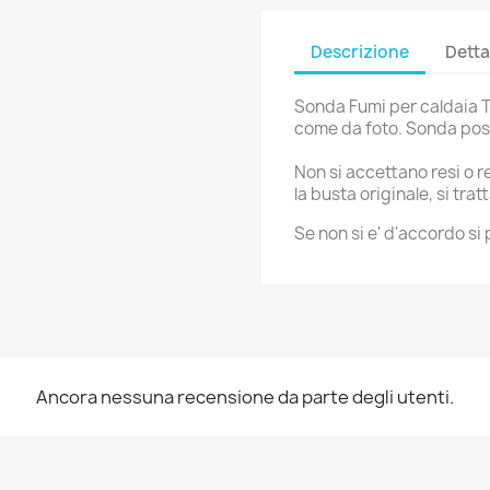
Descrizione
Detta
Sonda Fumi per caldaia T
come da foto. Sonda posi
Non si accettano resi o r
la busta originale, si tr
Se non si e' d'accordo s
Ancora nessuna recensione da parte degli utenti.