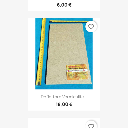
6,00 €
favorite_border
Deflettore Vermiculite...
18,00 €
favorite_border