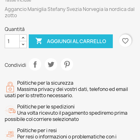
Tasse incluse
Aggancio Maniglia Stefany Svezia Norvegia la nordica dal
zotto
Quantità

favorite_border
AGGIUNGI AL CARRELLO
Condividi
Politiche per la sicurezza
Massima privacy dei vostri dati, telefono ed email
usati per lo stretto necessario.
Politiche per le spedizioni
Una volta ricevuto il pagamento spediremo prima
possibile col corriere selezionato
Politiche per i resi
Per resi o informazioni o problematiche con i