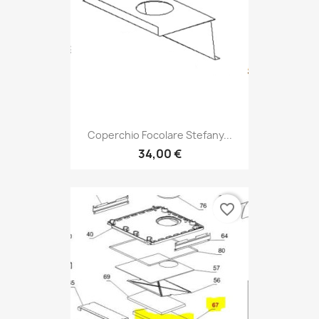
Coperchio Focolare Stefany...
34,00 €
favorite_border