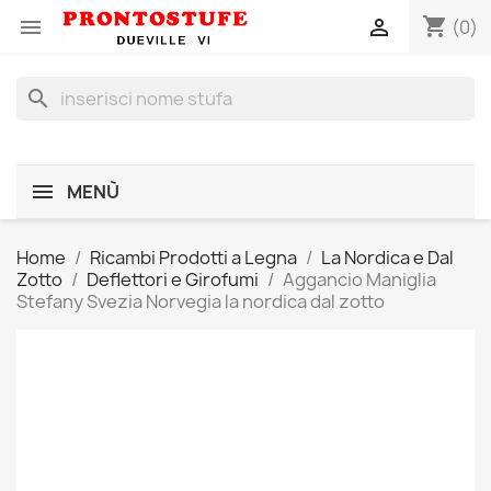
shopping_cart


(0)
search
MENÙ
Home
Ricambi Prodotti a Legna
La Nordica e Dal
Zotto
Deflettori e Girofumi
Aggancio Maniglia
Stefany Svezia Norvegia la nordica dal zotto