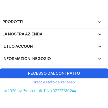
PRODOTTI

LA NOSTRA AZIENDA

IL TUO ACCOUNT

INFORMAZIONI NEGOZIO
keyboard_arrow_down
RECESSO DAL CONTRATTO
Traccia stato del recesso
© 2026 by Prontostufe P.Iva 02772730244