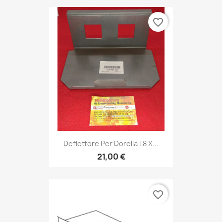
favorite_border
Deflettore Per Dorella L8 X...
21,00 €
favorite_border