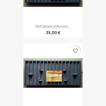
Refrattario Inferiore...
35,00 €
favorite_border