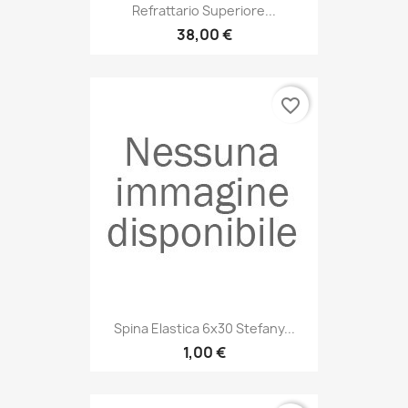
Refrattario Superiore...
38,00 €
favorite_border
Spina Elastica 6x30 Stefany...
1,00 €