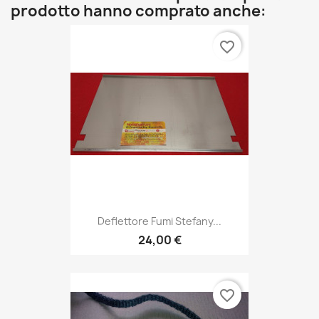
prodotto hanno comprato anche:
favorite_border
Deflettore Fumi Stefany...
24,00 €
favorite_border