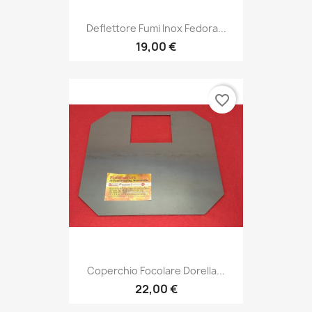
Deflettore Fumi Inox Fedora...
19,00 €
favorite_border
Coperchio Focolare Dorella...
22,00 €