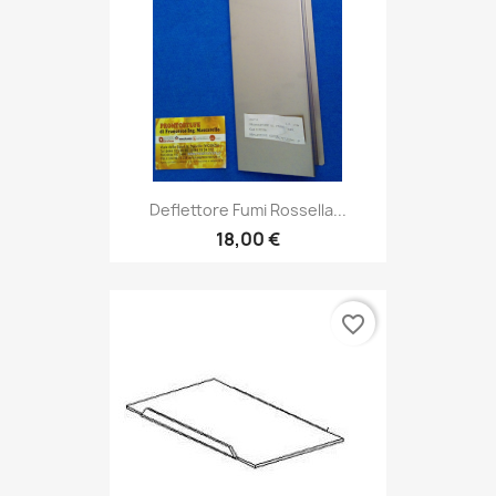
Deflettore Fumi Rossella...
18,00 €
favorite_border