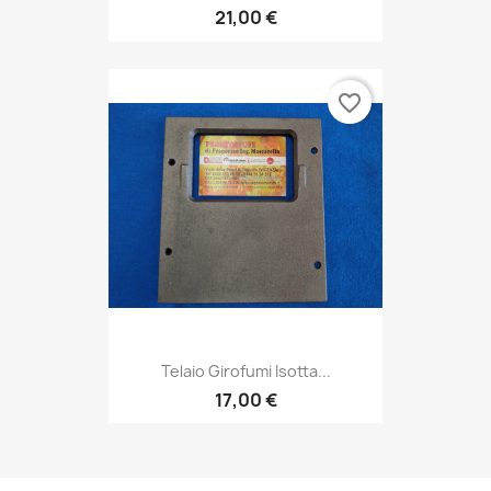
21,00 €
favorite_border
Telaio Girofumi Isotta...
17,00 €