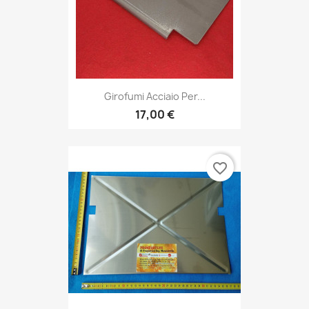
Girofumi Acciaio Per...
17,00 €
favorite_border