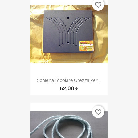
favorite_border
Schiena Focolare Grezza Per...
62,00 €
favorite_border