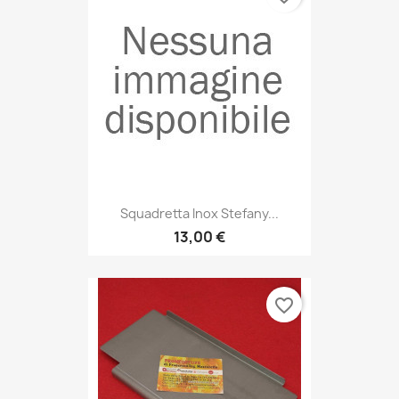
Squadretta Inox Stefany...
13,00 €
favorite_border