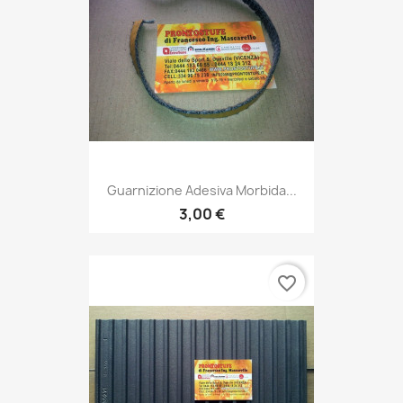
Guarnizione Adesiva Morbida...
3,00 €
favorite_border