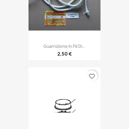
Guarnizione In Fili Di...
2,50 €
favorite_border