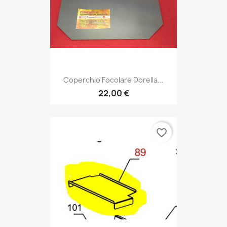
Coperchio Focolare Dorella...
22,00 €
favorite_border