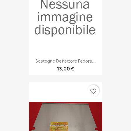
Sostegno Deflettore Fedora...
13,00 €
favorite_border