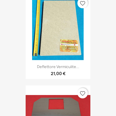
favorite_border
Deflettore Vermiculite...
21,00 €
favorite_border