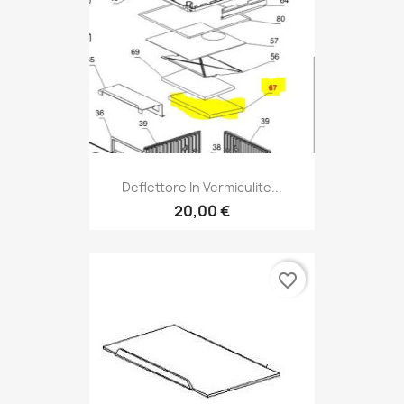
Deflettore In Vermiculite...
20,00 €
favorite_border