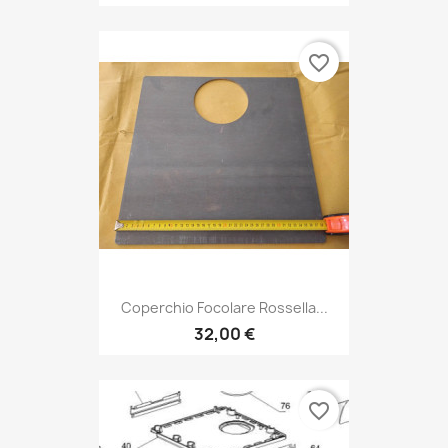
favorite_border
Coperchio Focolare Rossella...
32,00 €
favorite_border