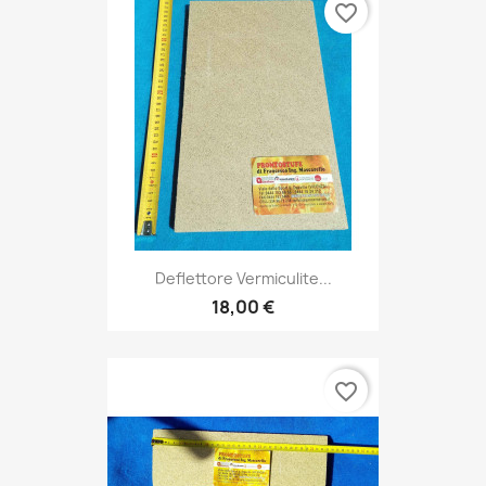
favorite_border
Deflettore Vermiculite...
18,00 €
favorite_border