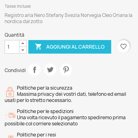
Tasse incluse
Registro aria Nero Stefany Svezia Norvegia Cleo Oriana la
nordica dal zotto
Quantità

favorite_border
AGGIUNGI AL CARRELLO
Condividi
Politiche per la sicurezza
Massima privacy dei vostri dati, telefono ed email
usati per lo stretto necessario.
Politiche per le spedizioni
Una volta ricevuto il pagamento spediremo prima
possibile col corriere selezionato
Politiche per i resi