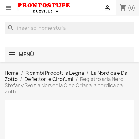
shopping_cart


(0)
search
MENÙ
Home
Ricambi Prodotti a Legna
La Nordica e Dal
Zotto
Deflettori e Girofumi
Registro aria Nero
Stefany Svezia Norvegia Cleo Oriana la nordica dal
zotto