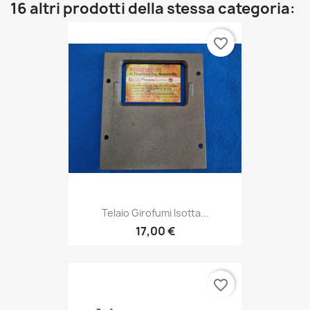
16 altri prodotti della stessa categoria:
favorite_border
Telaio Girofumi Isotta...
17,00 €
favorite_border