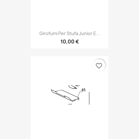
Girofumi Per Stufa Junior E...
10,00 €
favorite_border