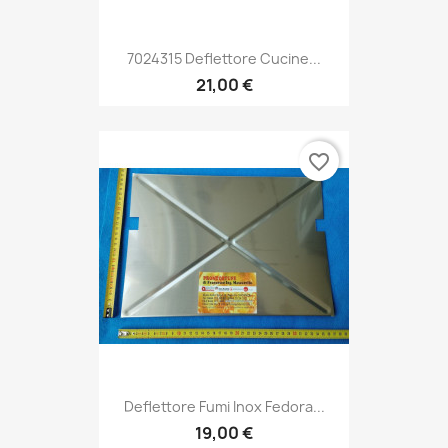
7024315 Deflettore Cucine...
21,00 €
favorite_border
Deflettore Fumi Inox Fedora...
19,00 €