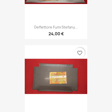
Deflettore Fumi Stefany...
24,00 €
favorite_border