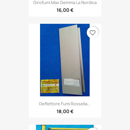
Girofumi Max Gemma La Nordica
16,00 €
favorite_border
Deflettore Fumi Rossella...
18,00 €