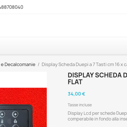
3488708040
y e Decalcomanie
Display Scheda Duepi a 7 Tasti cm 16 x c
DISPLAY SCHEDA DU
FLAT
34,00 €
Tasse incluse
Display Lcd per schede Duepi,
comperabile in fondo alla ins