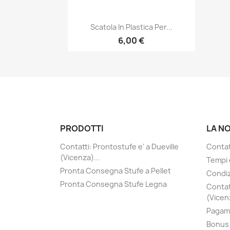
Anteprima

Scatola In Plastica Per...
6,00 €
PRODOTTI
LA N
Contatti: Prontostufe e' a Dueville
Contatt
(Vicenza)...
Tempi 
Pronta Consegna Stufe a Pellet
Condiz
Pronta Consegna Stufe Legna
Contat
(Vicenz
Pagame
Bonus 