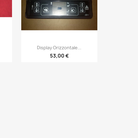
Anteprima

Display Orizzontale...
53,00 €