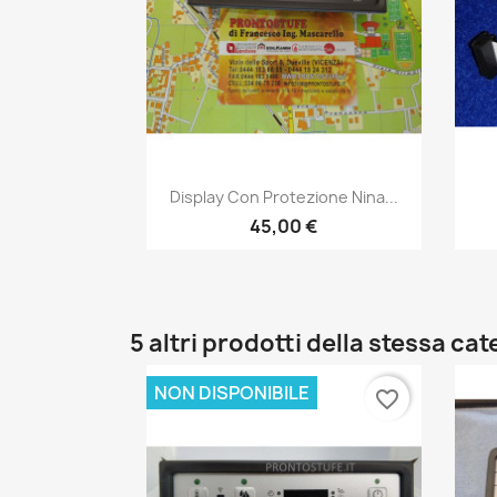
Anteprima

Display Con Protezione Nina...
45,00 €
5 altri prodotti della stessa cat
NON DISPONIBILE
favorite_border