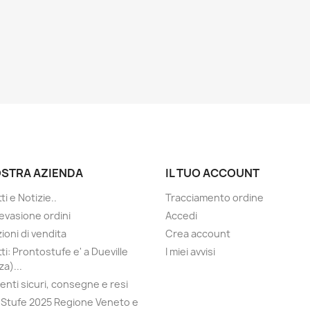
OSTRA AZIENDA
IL TUO ACCOUNT
i e Notizie..
Tracciamento ordine
evasione ordini
Accedi
ioni di vendita
Crea account
ti: Prontostufe e' a Dueville
I miei avvisi
a)...
nti sicuri, consegne e resi
Stufe 2025 Regione Veneto e