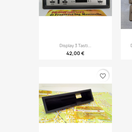
Anteprima

Display 3 Tasti...
42,00 €
favorite_border