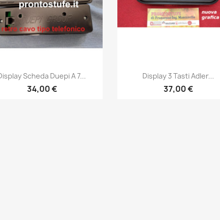
Anteprima
Anteprima


Display Scheda Duepi A 7...
Display 3 Tasti Adler...
34,00 €
37,00 €