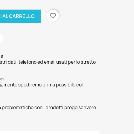
favorite_border
I AL CARRELLO
za
ri dati, telefono ed email usati per lo stretto
oni
agamento spediremo prima possibile col
 o problematiche con i prodotti prego scrivere