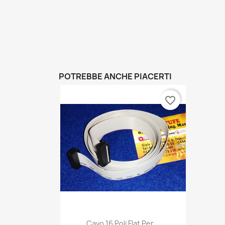
POTREBBE ANCHE PIACERTI
favorite_border
Anteprima

Cavo 16 Poli Flat Per...