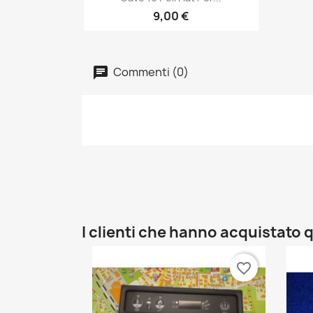
9,00 €
Commenti (0)
I clienti che hanno acquistat
favorite_border