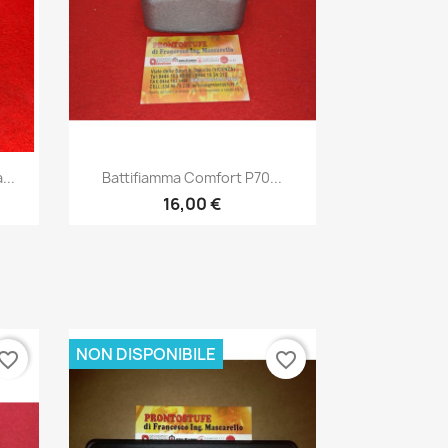
Anteprima

...
Battifiamma Comfort P70...
16,00 €
NON DISPONIBILE
vorite_border
favorite_border