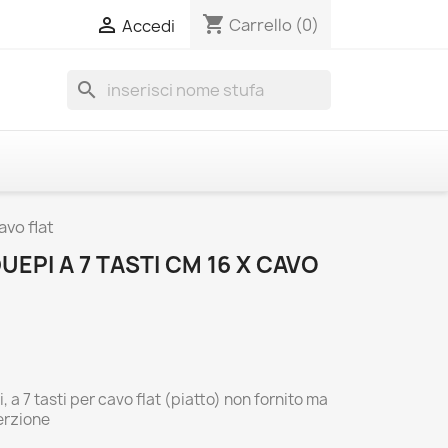
shopping_cart

Carrello
(0)
Accedi
search
avo flat
EPI A 7 TASTI CM 16 X CAVO
 a 7 tasti per cavo flat (piatto) non fornito ma
erzione