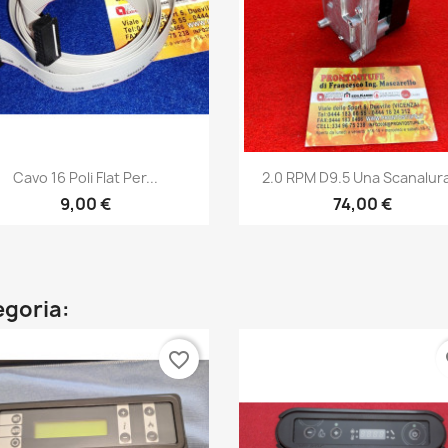
Anteprima
Anteprima


Cavo 16 Poli Flat Per...
2.0 RPM D9.5 Una Scanalura
9,00 €
74,00 €
egoria:
favorite_border
fa