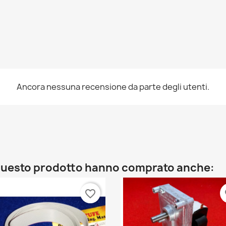
Ancora nessuna recensione da parte degli utenti.
o questo prodotto hanno comprato anche:
favorite_border
fa