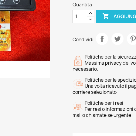
Quantità

AGGIUNG
Condividi
Politiche per la sicurez
Massima privacy dei vost
necessario.
Politiche per le spedizi
Una volta ricevuto il p
corriere selezionato
Politiche per i resi
Per resi o informazioni
mail o chiamate se urgente