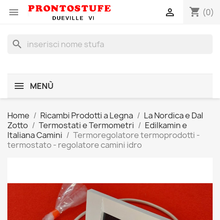
shopping_cart


(0)
search
MENÙ
Home
Ricambi Prodotti a Legna
La Nordica e Dal
Zotto
Termostati e Termometri
Edilkamin e
Italiana Camini
Termoregolatore termoprodotti -
termostato - regolatore camini idro