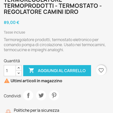
TERMOPRODOTTI - TERMOSTATO -
REGOLATORE CAMINI IDRO
89,00 €
Tasse incluse
Termoregolatore prodotti, termostato eletronico per
comando pompa di circolazione. Usato nei termocamini,
termocucine e impieghi analoghi.
Quantità

favorite_border
AGGIUNGI AL CARRELLO

Ultimi articoli in magazzino
Condividi
Politiche per la sicurezza