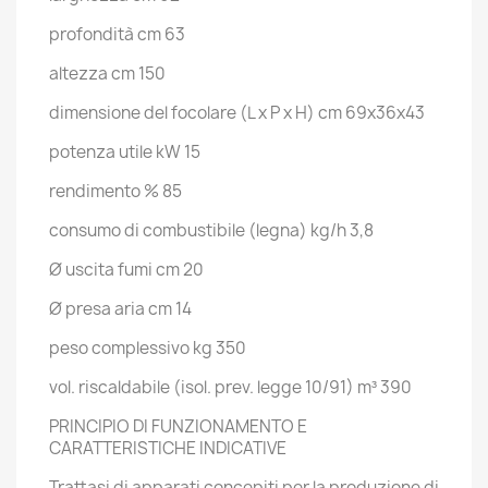
profondità
cm
63
altezza
cm
150
dimensione del focolare (L x P x H)
cm
69x36x43
potenza utile
kW
15
rendimento
%
85
consumo di combustibile (legna)
kg/h
3,8
Ø uscita fumi
cm
20
Ø presa aria
cm
14
peso complessivo
kg
350
vol. riscaldabile (isol. prev. legge 10/91)
m³
390
PRINCIPIO DI FUNZIONAMENTO E
CARATTERISTICHE INDICATIVE
Trattasi di apparati concepiti per la produzione di