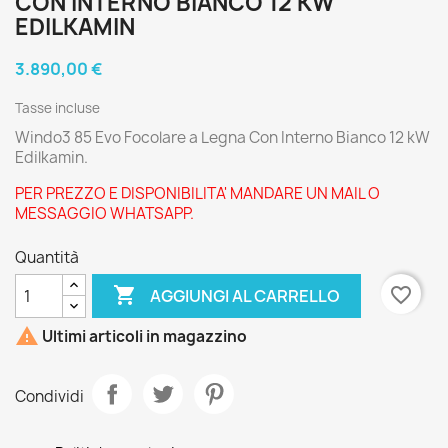
CON INTERNO BIANCO 12 KW
EDILKAMIN
3.890,00 €
Tasse incluse
Windo3 85 Evo Focolare a Legna Con Interno Bianco 12 kW
Edilkamin.
PER PREZZO E DISPONIBILITA' MANDARE UN MAIL O
MESSAGGIO WHATSAPP.
Quantità

favorite_border
AGGIUNGI AL CARRELLO

Ultimi articoli in magazzino
Condividi