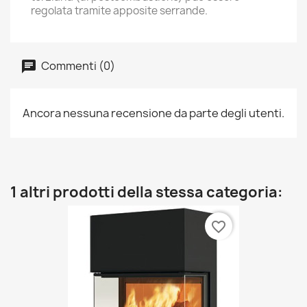
regolata tramite apposite serrande.
Commenti (0)
Ancora nessuna recensione da parte degli utenti.
1 altri prodotti della stessa categoria:
favorite_border