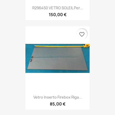
R296450 VETRO SOLEIL Per...
150,00 €
favorite_border
Vetro Inserto Firebox Riga...
85,00 €