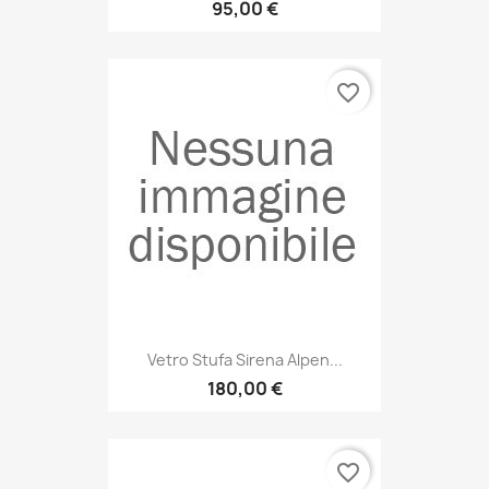
95,00 €
favorite_border
Vetro Stufa Sirena Alpen...
180,00 €
favorite_border