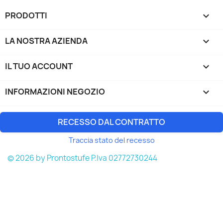
PRODOTTI

LA NOSTRA AZIENDA

IL TUO ACCOUNT

INFORMAZIONI NEGOZIO
keyboard_arrow_down
RECESSO DAL CONTRATTO
Traccia stato del recesso
© 2026 by Prontostufe P.Iva 02772730244