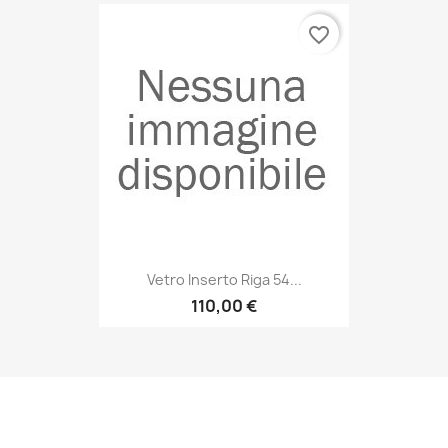
favorite_border
Vetro Inserto Riga 54...
110,00 €