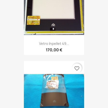
Vetro Inpellet 49...
170,00 €
favorite_border