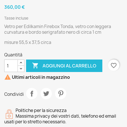
360,00 €
Tasse incluse
Vetro per Edilkamin Firebox Tonda, vetro con leggera
curvatura e bordo serigrafato nero di circa 1 cm
misure 55,5 x 37,5 circa
Quantità

favorite_border
AGGIUNGI AL CARRELLO

Ultimi articoli in magazzino
Condividi
Politiche per la sicurezza
Massima privacy dei vostri dati, telefono ed email
usati per lo stretto necessario.