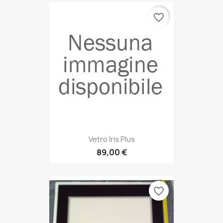
favorite_border
Vetro Iris Plus
89,00 €
favorite_border