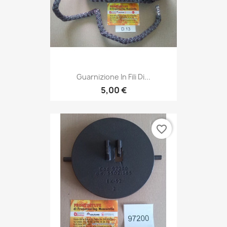
Guarnizione In Fili Di...
5,00 €
favorite_border