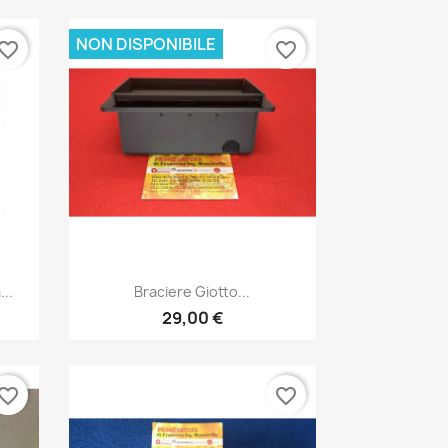
NON DISPONIBILE
vorite_border
favorite_border
Anteprima

..
Braciere Giotto...
29,00 €
vorite_border
favorite_border