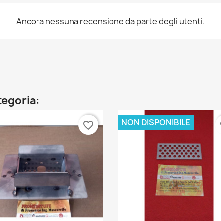
Ancora nessuna recensione da parte degli utenti.
ategoria:
NON DISPONIBILE
favorite_border
fa