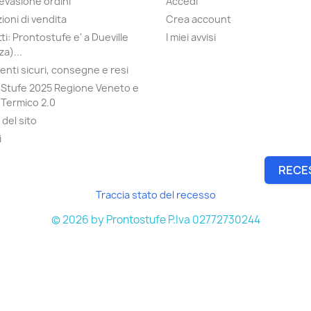
evasione ordini
Accedi
ioni di vendita
Crea account
ti: Prontostufe e' a Dueville
I miei avvisi
a)...
nti sicuri, consegne e resi
Stufe 2025 Regione Veneto e
Termico 2.0
del sito
i
RECE
Traccia stato del recesso
© 2026 by Prontostufe P.Iva 02772730244