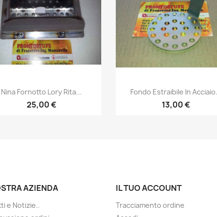
Anteprima
Anteprima


Nina Fornotto Lory Rita...
Fondo Estraibile In Acciaio.
25,00 €
13,00 €
OSTRA AZIENDA
IL TUO ACCOUNT
i e Notizie..
Tracciamento ordine