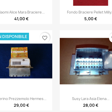
Anteprima
Anteprima


aomi Alice Mara Braciere...
Fondo Braciere Pellet Milly.
41,00 €
5,00 €
 DISPONIBILE
favorite_border
fa
Anteprima
Anteprima


rino Prezzemolo Hermes...
Susy Lara Asia Elena...
29,00 €
28,00 €