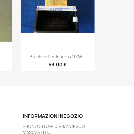
Anteprima

..
Braciere Per Inserto 11KW...
53,00 €
INFORMAZIONI NEGOZIO
PRONTOSTUFE DI FRANCESCO
MASCARELLO