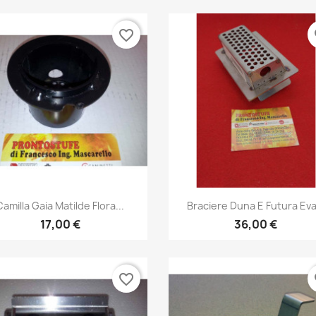
favorite_border
fa
Anteprima
Anteprima


Camilla Gaia Matilde Flora...
Braciere Duna E Futura Eva.
17,00 €
36,00 €
favorite_border
fa