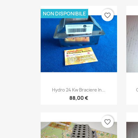
NON DISPONIBILE
favorite_border
Anteprima

Hydro 24 Kw Braciere In...
88,00 €
favorite_border