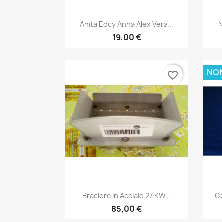
Anteprima

Anita Eddy Anna Alex Vera...
N
19,00 €
NON
favorite_border
Anteprima

Braciere In Acciaio 27 KW...
Ce
85,00 €