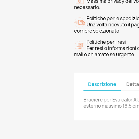
Massima privacy dei vost
necessario.
Politiche per le spedizi
Una volta ricevuto il p
corriere selezionato
Politiche per i resi
Per resi o informazioni
mail o chiamate se urgente
Descrizione
Detta
Braciere per Eva calor Ale
esterno massimo 16.5 cm