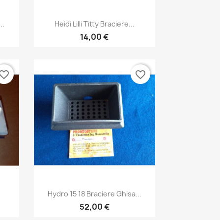
Anteprima

..
Heidi Lilli Titty Braciere...
14,00 €
vorite_border
favorite_border
Anteprima

Hydro 15 18 Braciere Ghisa...
52,00 €