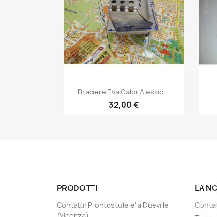
Anteprima

Braciere Eva Calor Alessio...
32,00 €
PRODOTTI
LA N
Contatti: Prontostufe e' a Dueville
Contatt
(Vicenza)...