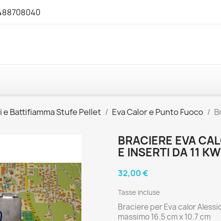
3488708040
i e Battifiamma Stufe Pellet
Eva Calor e Punto Fuoco
B
BRACIERE EVA CA
E INSERTI DA 11 KW
32,00 €
Tasse incluse
Braciere per Eva calor Alessio
massimo 16.5 cm x 10.7 cm