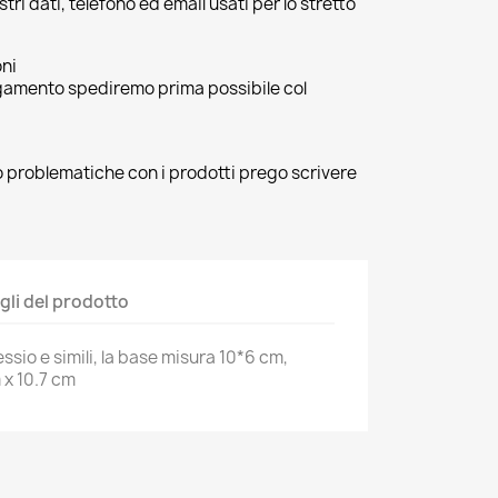
ri dati, telefono ed email usati per lo stretto
oni
agamento spediremo prima possibile col
 o problematiche con i prodotti prego scrivere
gli del prodotto
ssio e simili, la base misura 10*6 cm,
 x 10.7 cm