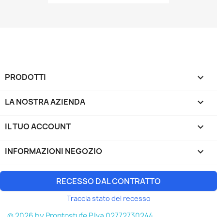
PRODOTTI

LA NOSTRA AZIENDA

IL TUO ACCOUNT

INFORMAZIONI NEGOZIO
keyboard_arrow_down
RECESSO DAL CONTRATTO
Traccia stato del recesso
© 2026 by Prontostufe P.Iva 02772730244