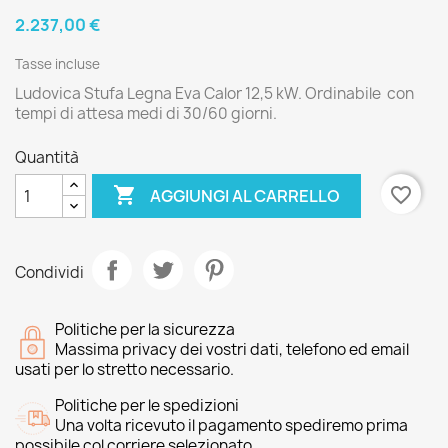
2.237,00 €
Tasse incluse
Ludovica Stufa Legna Eva Calor 12,5 kW. Ordinabile con
tempi di attesa medi di 30/60 giorni.
Quantità

favorite_border
AGGIUNGI AL CARRELLO
Condividi
Politiche per la sicurezza
Massima privacy dei vostri dati, telefono ed email
usati per lo stretto necessario.
Politiche per le spedizioni
Una volta ricevuto il pagamento spediremo prima
possibile col corriere selezionato