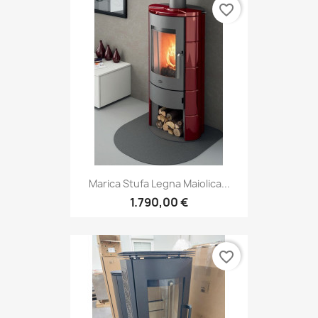
favorite_border
Marica Stufa Legna Maiolica...
1.790,00 €
favorite_border