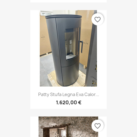
favorite_border
Patty Stufa Legna Eva Calor...
1.620,00 €
favorite_border