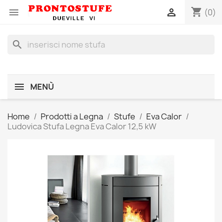
shopping_cart


(0)
search
MENÙ
Home
Prodotti a Legna
Stufe
Eva Calor
Ludovica Stufa Legna Eva Calor 12,5 kW