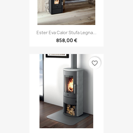
Ester Eva Calor Stufa Legna...
858,00 €
favorite_border