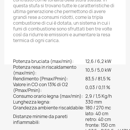
questa stufa si trovano tutte le caratteristiche di
ultima generazione che permettono di avere
grandi rese a consumi ridotti, come la tripla
combustione di cui è dotata, un sistema in cui i
fumi di combustione sono sfruttati ben tre volte
così da ridurre le emissioni e aumentare la resa
termica di ogni carica.
Potenza bruciata (max/min):
12,6 / 6,2 kW
Potenza resa in riscaldamento
10,5 / 5,0 kW
(max/min):
Rendimento (Pmax/Pmin):
83,5 / 81,5 %
Valore in CO con 13% di O2
0,03 / 0,11 %
(Pmax/Pmin):
Consumo orario legna (max/min):
2,9 / 1,5 Kg/h
Lunghezza legna:
330 mm
Grandezza ambiente riscaldabile:
180 / 270 mc
lato: 40 cm
Distanze minime da pareti
retro: 40 cm
infiammabili:
fronte: 150 cm