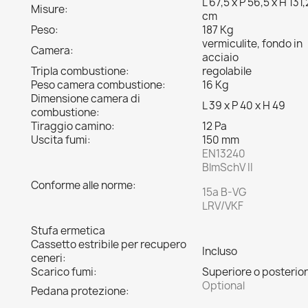
L 67,5 x P 56,5 x H 131,
Misure:
cm
Peso:
187 Kg
vermiculite, fondo in
Camera:
acciaio
Tripla combustione:
regolabile
Peso camera combustione:
16 Kg
Dimensione camera di
L 39 x P 40 x H 49
combustione:
Tiraggio camino:
12 Pa
Uscita fumi:
150 mm
EN13240
BlmSchV II
Conforme alle norme:
15a B-VG
LRV/VKF
Stufa ermetica
Cassetto estribile per recupero
Incluso
ceneri:
Scarico fumi:
Superiore o posterio
Optional
Pedana protezione: