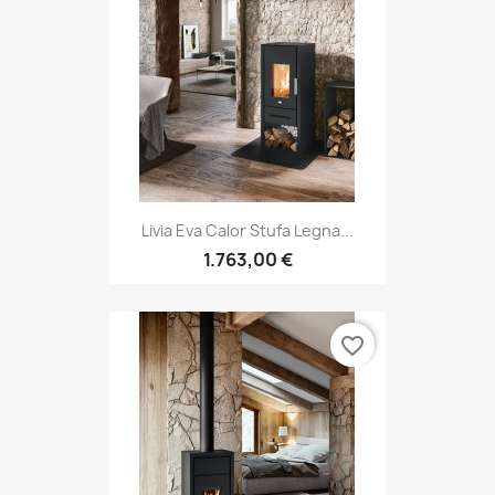
Livia Eva Calor Stufa Legna...
1.763,00 €
favorite_border