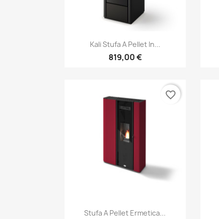
Anteprima

Kali Stufa A Pellet In...
819,00 €
favorite_border
Anteprima

Stufa A Pellet Ermetica...