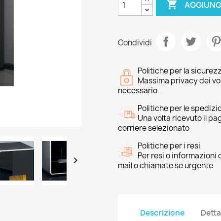

AGGIUNG
Condividi
Politiche per la sicurez
Massima privacy dei vost
necessario.
Politiche per le spedizi
Una volta ricevuto il p
corriere selezionato
Politiche per i resi
Per resi o informazioni

mail o chiamate se urgente
Descrizione
Detta