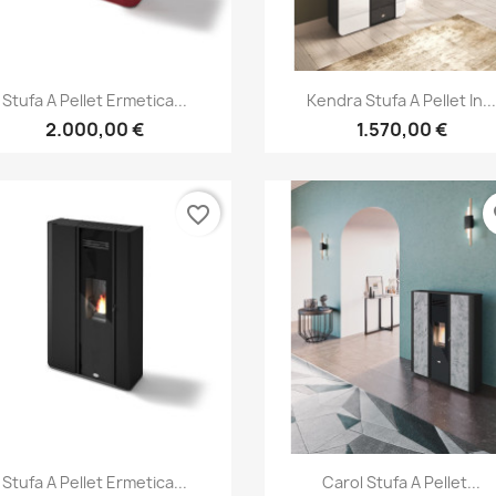
Anteprima
Anteprima


Stufa A Pellet Ermetica...
Kendra Stufa A Pellet In..
2.000,00 €
1.570,00 €
favorite_border
fa
Anteprima
Anteprima


Stufa A Pellet Ermetica...
Carol Stufa A Pellet...