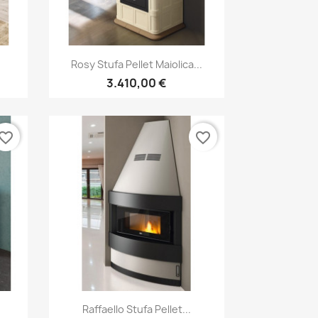
Anteprima

.
Rosy Stufa Pellet Maiolica...
3.410,00 €
vorite_border
favorite_border
Anteprima

Raffaello Stufa Pellet...