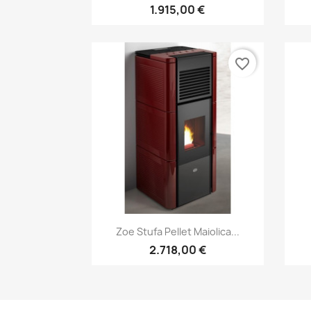
1.915,00 €
favorite_border
Anteprima

Zoe Stufa Pellet Maiolica...
2.718,00 €