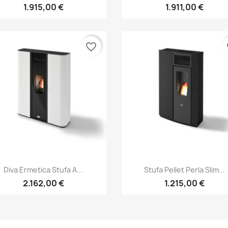
1.915,00 €
1.911,00 €
favorite_border
fa
Anteprima
Anteprima


Diva Ermetica Stufa A...
Stufa Pellet Perla Slim...
2.162,00 €
1.215,00 €