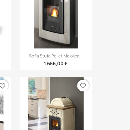
Anteprima

Sofia Stufa Pellet Maiolica...
1.656,00 €
vorite_border
favorite_border