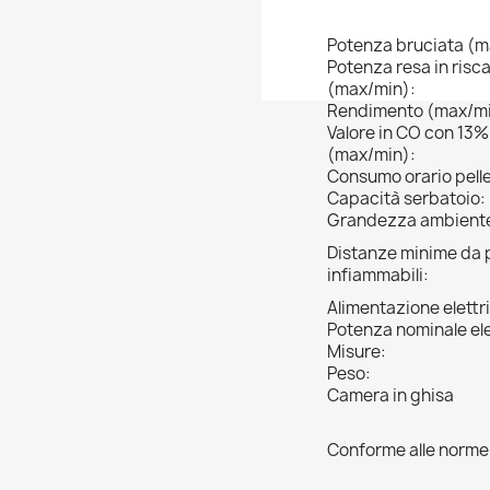
Potenza bruciata (m
Potenza resa in ris
(max/min):
Rendimento (max/mi
Valore in CO con 13%
(max/min):
Consumo orario pell
Capacità serbatoio:
Grandezza ambiente 
Distanze minime da 
infiammabili:
Alimentazione elettr
Potenza nominale ele
Misure:
Peso:
Camera in ghisa
Conforme alle norme