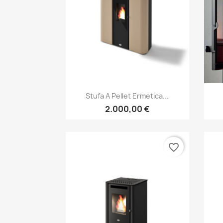
Anteprima

Stufa A Pellet Ermetica...
2.000,00 €
favorite_border