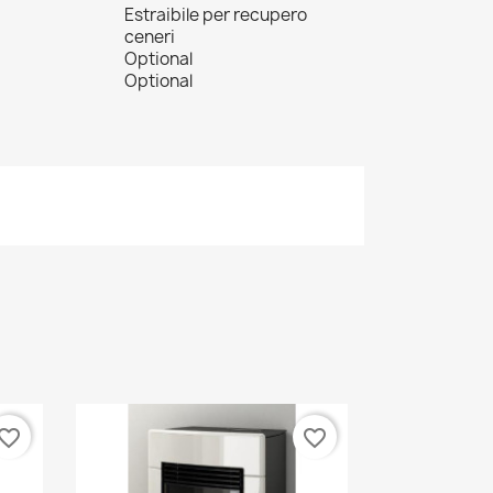
Estraibile per recupero
ceneri
Optional
Optional
vorite_border
favorite_border