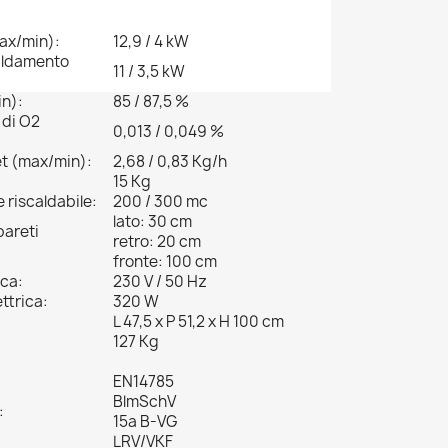
ax/min):
12,9 / 4 kW
caldamento
11 / 3,5 kW
n):
85 / 87,5 %
 di O2
0,013 / 0,049 %
et (max/min):
2,68 / 0,83 Kg/h
15 Kg
riscaldabile:
200 / 300 mc
lato: 30 cm
pareti
retro: 20 cm
fronte: 100 cm
ica:
230 V / 50 Hz
ttrica:
320 W
L 47,5 x P 51,2 x H 100 cm
127 Kg
EN14785
BlmSchV
:
15a B-VG
LRV/VKF