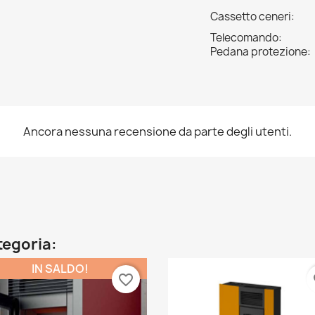
Cassetto ceneri:
Telecomando:
Pedana protezione:
Ancora nessuna recensione da parte degli utenti.
ategoria:
IN SALDO!
favorite_border
fa