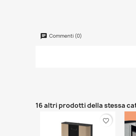
Commenti (0)
16 altri prodotti della stessa c
favorite_border