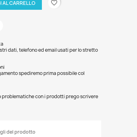
favorite_border
I AL CARRELLO
za
ri dati, telefono ed email usati per lo stretto
oni
agamento spediremo prima possibile col
 o problematiche con i prodotti prego scrivere
gli del prodotto