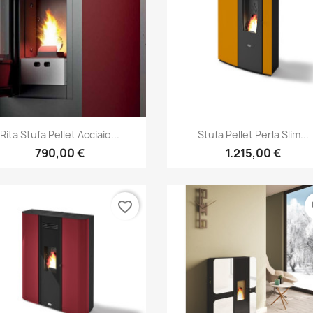
Anteprima
Anteprima


Rita Stufa Pellet Acciaio...
Stufa Pellet Perla Slim...
790,00 €
1.215,00 €
favorite_border
fa