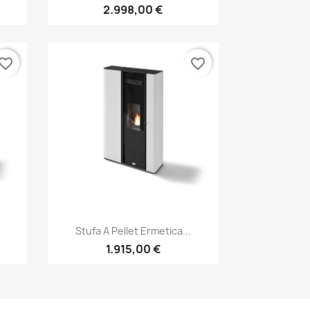
2.998,00 €
vorite_border
favorite_border
Anteprima

Stufa A Pellet Ermetica...
1.915,00 €