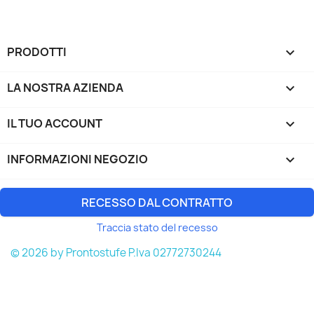
PRODOTTI

LA NOSTRA AZIENDA

IL TUO ACCOUNT

INFORMAZIONI NEGOZIO
keyboard_arrow_down
RECESSO DAL CONTRATTO
Traccia stato del recesso
© 2026 by Prontostufe P.Iva 02772730244