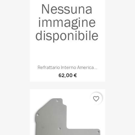
Refrattario Interno America...
62,00 €
favorite_border