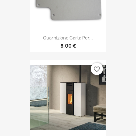
Guarnizione Carta Per...
8,00 €
favorite_border