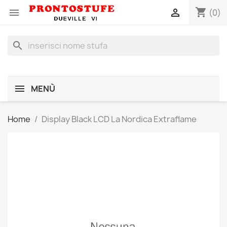
shopping_cart


(0)
search
MENÙ
Home
Display Black LCD La Nordica Extraflame