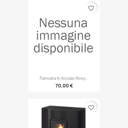
favorite_border
Fiancata In Acciaio Rosy...
70,00 €
favorite_border