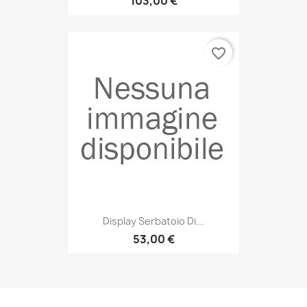
103,00 €
favorite_border
Display Serbatoio Di...
53,00 €