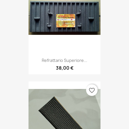
Refrattario Superiore...
38,00 €
favorite_border