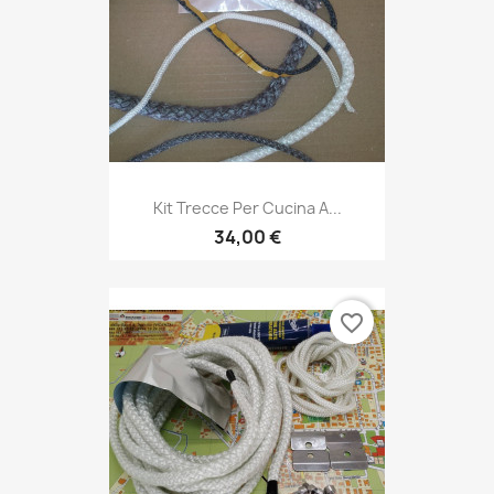
Kit Trecce Per Cucina A...
34,00 €
favorite_border