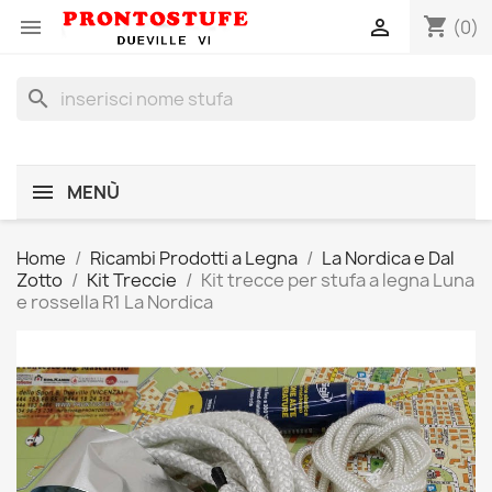
shopping_cart


(0)
search
MENÙ
Home
Ricambi Prodotti a Legna
La Nordica e Dal
Zotto
Kit Treccie
Kit trecce per stufa a legna Luna
e rossella R1 La Nordica