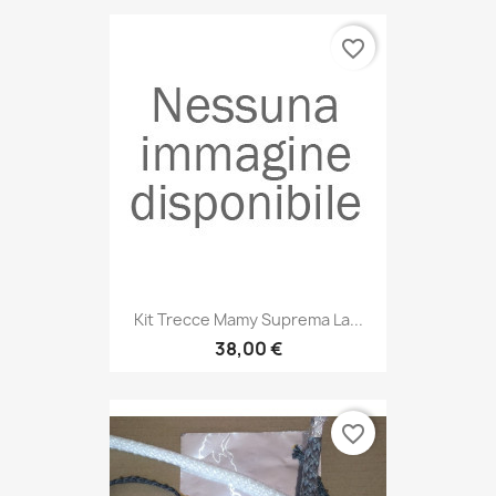
favorite_border
Kit Trecce Mamy Suprema La...
38,00 €
favorite_border