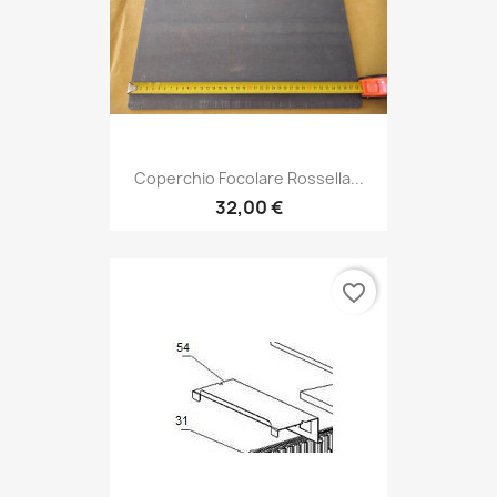
Coperchio Focolare Rossella...
32,00 €
favorite_border