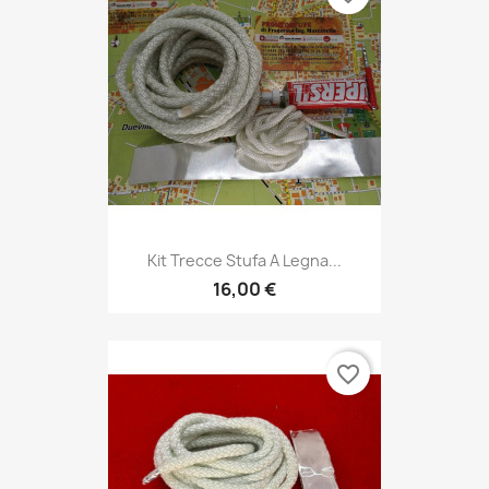
Kit Trecce Stufa A Legna...
16,00 €
favorite_border