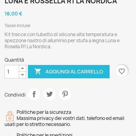
LUNA E ROSSELLA R1 LA NORDICA
18,00 €
Tasse incluse
Kit trecce con tubetto di silicone alta temperatura e
spezzone nastro di alluminio per stufa a legna Luna e
Rosella R1 La Nordica.
Quantità

favorite_border
AGGIUNGI AL CARRELLO
Condividi
Politiche per la sicurezza
Massima privacy dei vostri dati, telefono ed email
usati per lo stretto necessario.
Politiche per le spedizioni