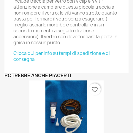
Include treccia per vetro con 4 clip e 4 viti:
attenzione a cambiare questa piccola treccia a
non rompere il vertro; le viti vanno strette quanto
basta per fermare il vetro senza esagerare (
meglio lasciarle morbibe e controllare in un
secondo momento a seguito di alcune
accensioni). Il vertro non deve toccare la porta in
ghisa in nessun punto.
Clicca qui per info su tempi di spedizione e di
consegna
POTREBBE ANCHE PIACERTI
favorite_border