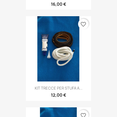
16,00 €
favorite_border
KIT TRECCE PER STUFA A...
12,00 €
favorite_border