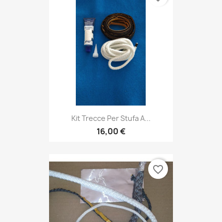
Kit Trecce Per Stufa A...
16,00 €
favorite_border