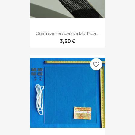
Guarnizione Adesiva Morbida...
3,50 €
favorite_border