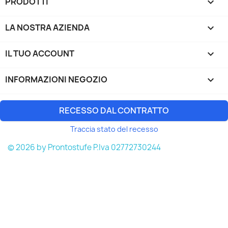
PRODOTTI

LA NOSTRA AZIENDA

IL TUO ACCOUNT

INFORMAZIONI NEGOZIO
keyboard_arrow_down
RECESSO DAL CONTRATTO
Traccia stato del recesso
© 2026 by Prontostufe P.Iva 02772730244