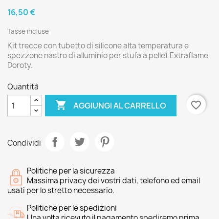
16,50 €
Tasse incluse
Kit trecce con tubetto di silicone alta temperatura e
spezzone nastro di alluminio per stufa a pellet Extraflame
Doroty.
Quantità

favorite_border
AGGIUNGI AL CARRELLO
Condividi
Politiche per la sicurezza
Massima privacy dei vostri dati, telefono ed email
usati per lo stretto necessario.
Politiche per le spedizioni
Una volta ricevuto il pagamento spediremo prima