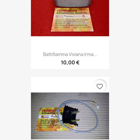
Battifiamma Viviana Irma...
10,00 €
favorite_border