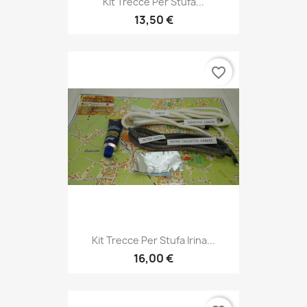
Kit Trecce Per Stufa...
13,50 €
favorite_border
Kit Trecce Per Stufa Irina...
16,00 €