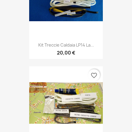
Kit Treccie Caldaia LP14 La...
20,00 €
favorite_border