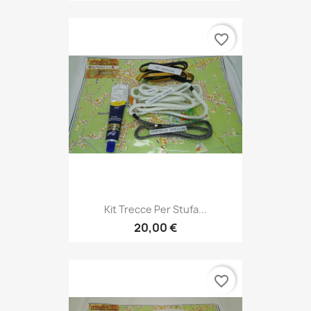
favorite_border
Kit Trecce Per Stufa...
20,00 €
favorite_border