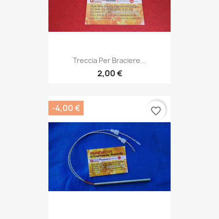
Treccia Per Braciere...
2,00 €
-4,00 €
favorite_border