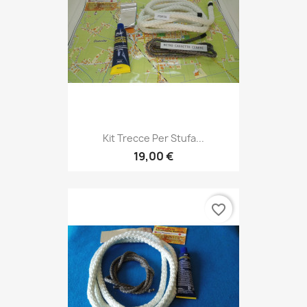
Kit Trecce Per Stufa...
19,00 €
favorite_border