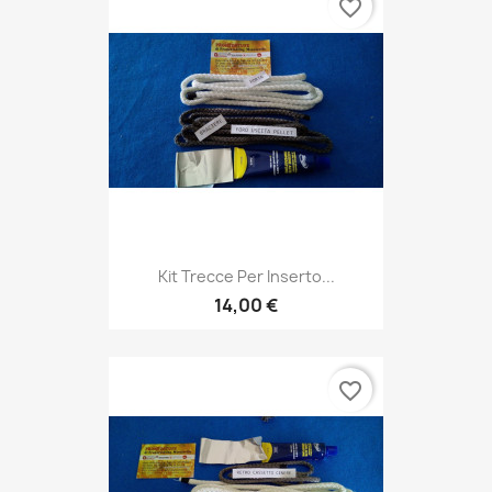
favorite_border
Kit Trecce Per Inserto...
14,00 €
favorite_border