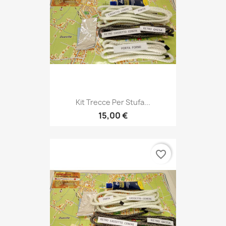
Kit Trecce Per Stufa...
15,00 €
favorite_border