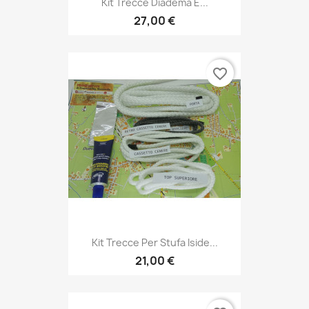
Kit Trecce Diadema E...
27,00 €
favorite_border
Kit Trecce Per Stufa Iside...
21,00 €