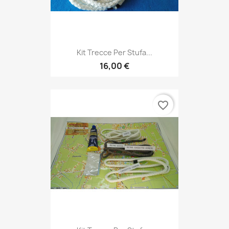
Kit Trecce Per Stufa...
16,00 €
favorite_border