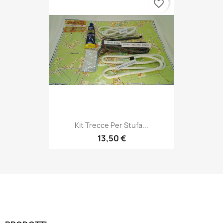
favorite_border
Kit Trecce Per Stufa...
13,50 €