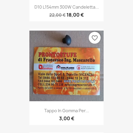
D10 L154mm 300W Candeletta...
18,00 €
22,00 €
favorite_border
Tappo In Gomma Per...
3,00 €