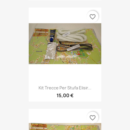
favorite_border
Kit Trecce Per Stufa Elisir...
15,00 €
favorite_border