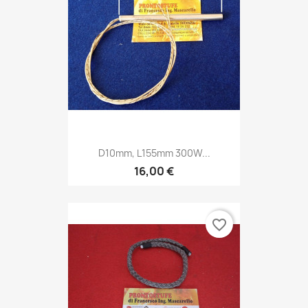
D10mm, L155mm 300W...
16,00 €
favorite_border