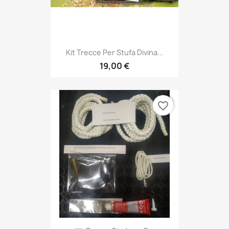
Kit Trecce Per Stufa Divina...
19,00 €
favorite_border