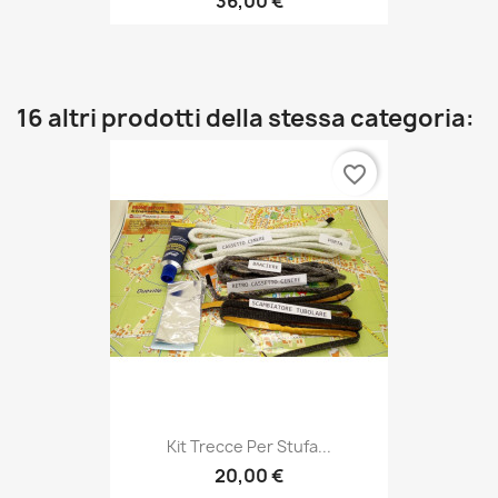
36,00 €
16 altri prodotti della stessa categoria:
favorite_border
Kit Trecce Per Stufa...
20,00 €