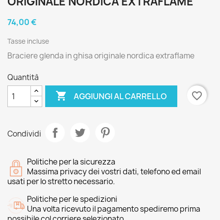
ORIGINALE NORDICA EXTRAFLAME
74,00 €
Tasse incluse
Braciere glenda in ghisa originale nordica extraflame
Quantità

favorite_border
AGGIUNGI AL CARRELLO
Condividi
Politiche per la sicurezza
Massima privacy dei vostri dati, telefono ed email
usati per lo stretto necessario.
Politiche per le spedizioni
Una volta ricevuto il pagamento spediremo prima
possibile col corriere selezionato