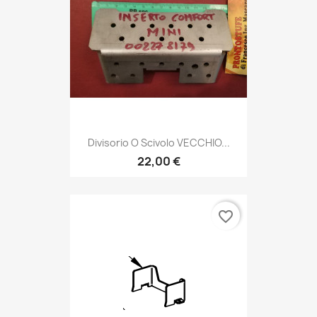
Divisorio O Scivolo VECCHIO...
22,00 €
favorite_border