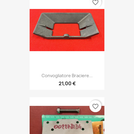
favorite_border
Convogliatore Braciere...
21,00 €
favorite_border