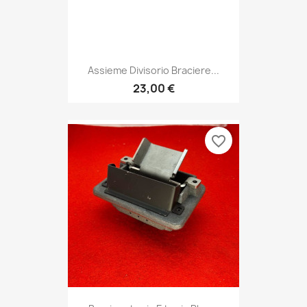
Assieme Divisorio Braciere...
23,00 €
favorite_border