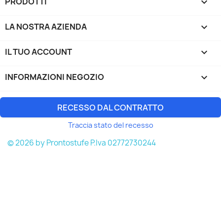
PRODOTTI

LA NOSTRA AZIENDA

IL TUO ACCOUNT

INFORMAZIONI NEGOZIO
keyboard_arrow_down
RECESSO DAL CONTRATTO
Traccia stato del recesso
© 2026 by Prontostufe P.Iva 02772730244