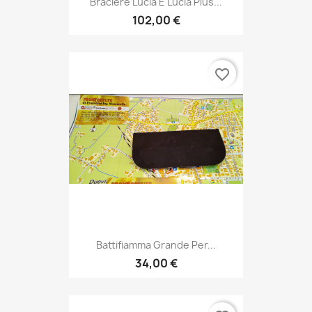
Braciere Lucia E Lucia Plus...
102,00 €
favorite_border
Battifiamma Grande Per...
34,00 €