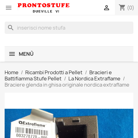
shopping_cart


(0)
search
MENÙ
Home
Ricambi Prodotti a Pellet
Bracieri e
Battifiamma Stufe Pellet
La Nordica Extraflame
Braciere glenda in ghisa originale nordica extraflame