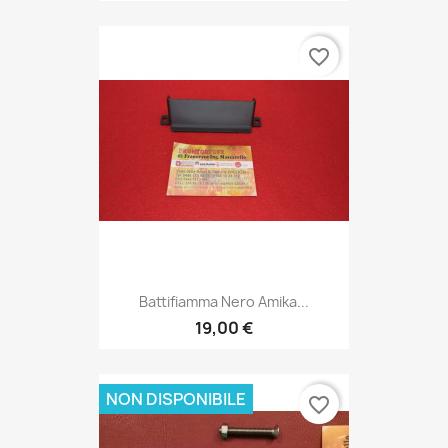
favorite_border
Battifiamma Nero Amika...
19,00 €
NON DISPONIBILE
favorite_border