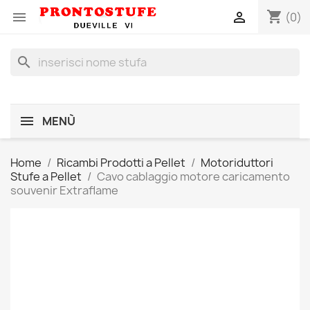
shopping_cart


(0)
search
MENÙ
Home
Ricambi Prodotti a Pellet
Motoriduttori
Stufe a Pellet
Cavo cablaggio motore caricamento
souvenir Extraflame