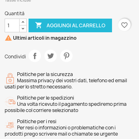
Tasse incluse
Quantità

favorite_border
AGGIUNGI AL CARRELLO

Ultimi articoli in magazzino
Condividi
Politiche per la sicurezza
Massima privacy dei vostri dati, telefono ed email
usati per lo stretto necessario.
Politiche per le spedizioni
Una volta ricevuto il pagamento spediremo prima
possibile col corriere selezionato
Politiche per i resi
Per resi o informazioni o problematiche con i
prodotti prego scrivere mail o chiamate se urgente