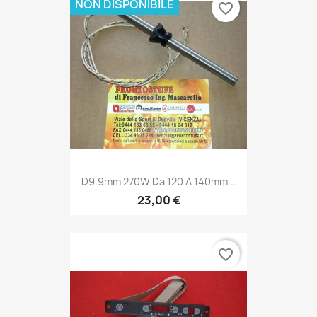
NON DISPONIBILE
favorite_border
D9.9mm 270W Da 120 A 140mm...
23,00 €
favorite_border