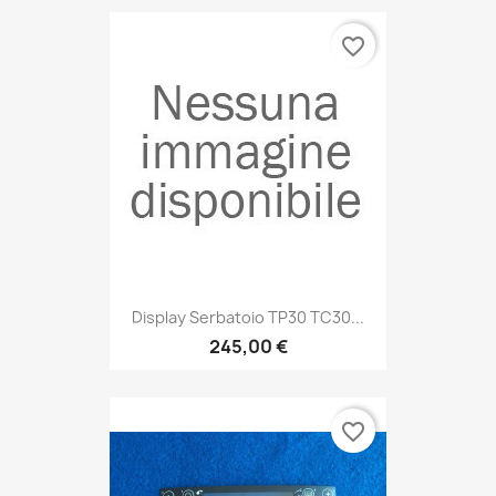
favorite_border
Display Serbatoio TP30 TC30...
245,00 €
favorite_border