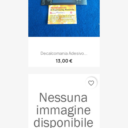
Decalcomania Adesivo...
13,00 €
favorite_border