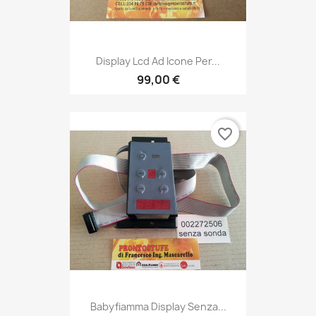
Display Lcd Ad Icone Per...
99,00 €
favorite_border
Babyfiamma Display Senza...