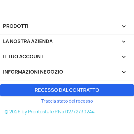
PRODOTTI

LA NOSTRA AZIENDA

IL TUO ACCOUNT

INFORMAZIONI NEGOZIO
keyboard_arrow_down
RECESSO DAL CONTRATTO
Traccia stato del recesso
© 2026 by Prontostufe P.Iva 02772730244