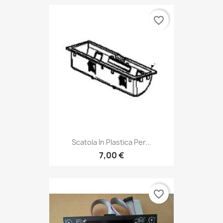
favorite_border
Scatola In Plastica Per...
7,00 €
favorite_border