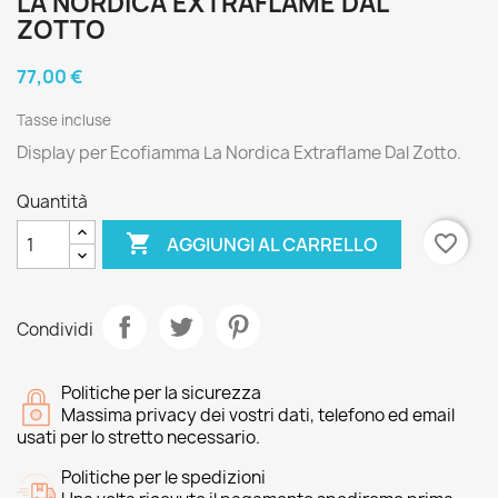
LA NORDICA EXTRAFLAME DAL
ZOTTO
77,00 €
Tasse incluse
Display per Ecofiamma La Nordica Extraflame Dal Zotto.
Quantità

favorite_border
AGGIUNGI AL CARRELLO
Condividi
Politiche per la sicurezza
Massima privacy dei vostri dati, telefono ed email
usati per lo stretto necessario.
Politiche per le spedizioni