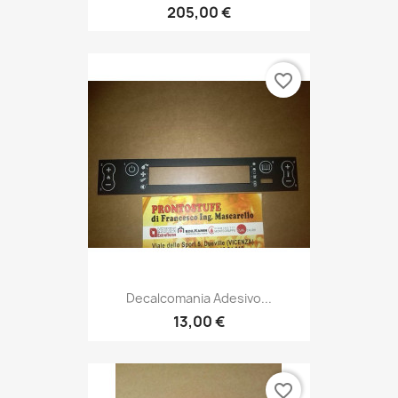
205,00 €
favorite_border
Decalcomania Adesivo...
13,00 €
favorite_border