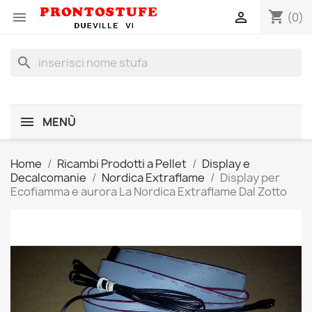
shopping_cart


(0)
search
MENÙ
Home
Ricambi Prodotti a Pellet
Display e
Decalcomanie
Nordica Extraflame
Display per
Ecofiamma e aurora La Nordica Extraflame Dal Zotto