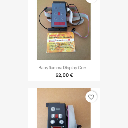
Babyfiamma Display Con...
62,00 €
favorite_border