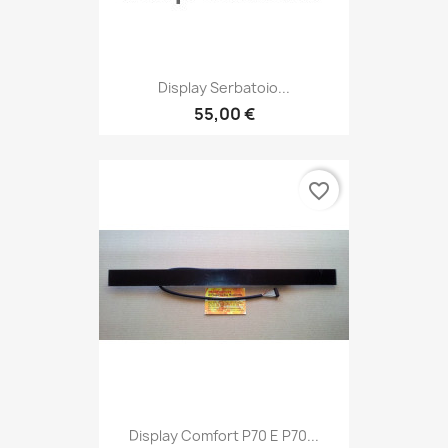
Display Serbatoio...
55,00 €
favorite_border
Display Comfort P70 E P70...