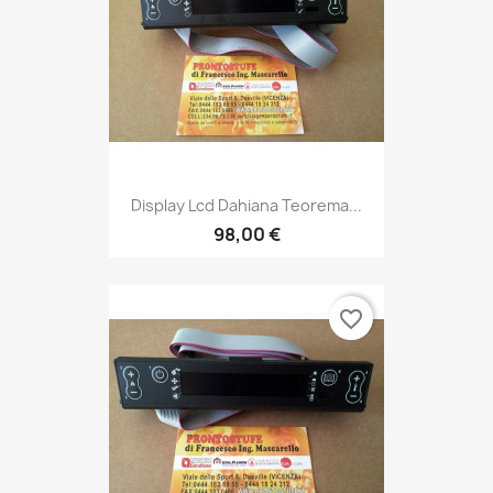
Display Lcd Dahiana Teorema...
98,00 €
favorite_border