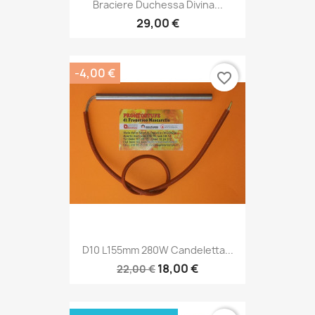
Braciere Duchessa Divina...
29,00 €
-4,00 €
favorite_border
D10 L155mm 280W Candeletta...
18,00 €
22,00 €