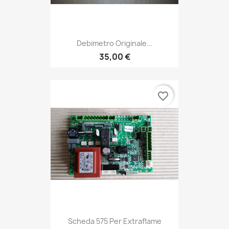
Debimetro Originale...
35,00 €
favorite_border
Scheda 575 Per Extraflame