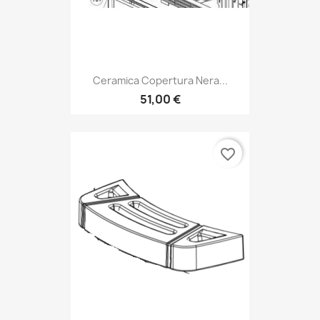
Ceramica Copertura Nera...
51,00 €
favorite_border