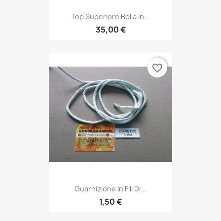
Top Superiore Bella In...
35,00 €
favorite_border
Guarnizione In Fili Di...
1,50 €