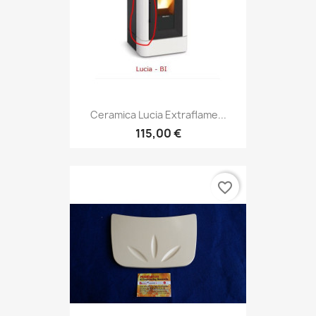
Ceramica Lucia Extraflame...
115,00 €
favorite_border