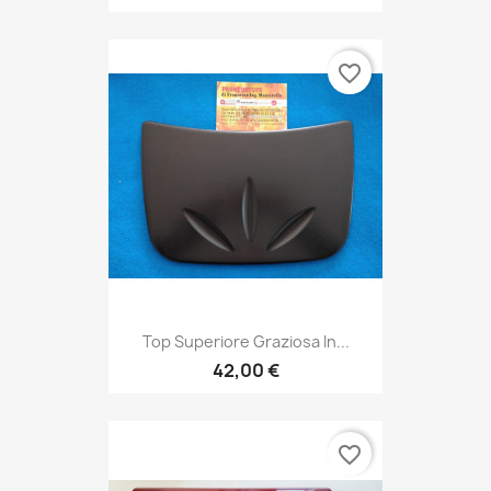
favorite_border
Top Superiore Graziosa In...
42,00 €
favorite_border