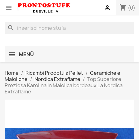
shopping_cart


(0)
search
MENÙ
Home
Ricambi Prodotti a Pellet
Ceramiche e
Maioliche
Nordica Extraflame
Top Superiore
Preziosa Karolina In Maiolica bordeaux La Nordica
Extraflame