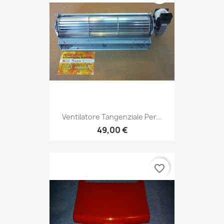
Ventilatore Tangenziale Per...
49,00 €
favorite_border