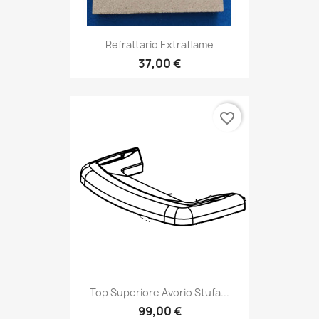
Refrattario Extraflame
37,00 €
favorite_border
Top Superiore Avorio Stufa...
99,00 €