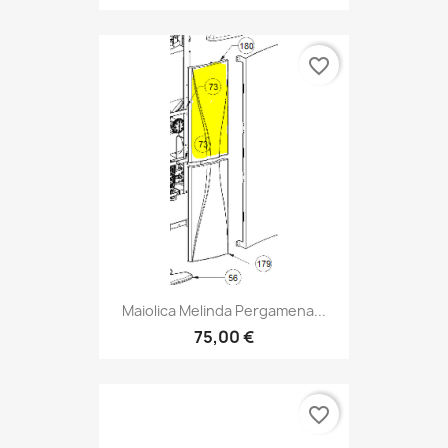
favorite_border
Maiolica Melinda Pergamena...
75,00 €
favorite_border