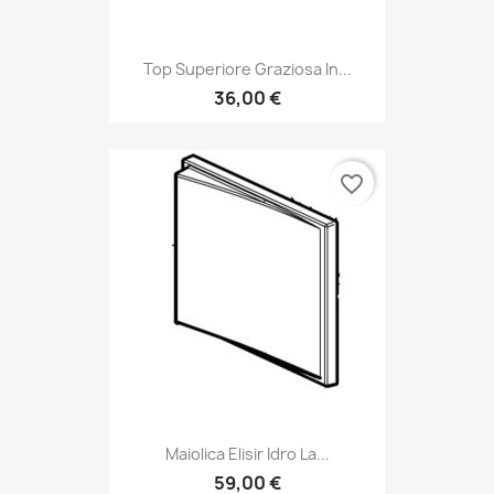
Top Superiore Graziosa In...
36,00 €
favorite_border
Maiolica Elisir Idro La...
59,00 €