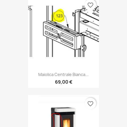
favorite_border
Maiolica Centrale Bianca...
69,00 €
favorite_border