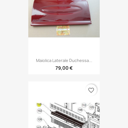
Maiolica Laterale Duchessa...
79,00 €
favorite_border