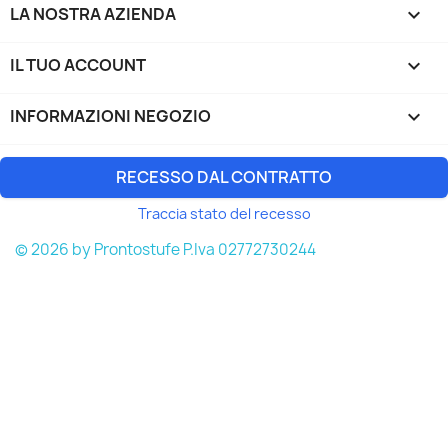
LA NOSTRA AZIENDA

IL TUO ACCOUNT

INFORMAZIONI NEGOZIO
keyboard_arrow_down
RECESSO DAL CONTRATTO
Traccia stato del recesso
© 2026 by Prontostufe P.Iva 02772730244