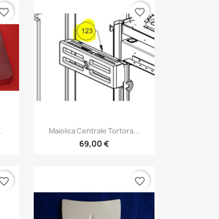
vorite_border
favorite_border
Anteprima

.
Maiolica Centrale Tortora...
69,00 €
vorite_border
favorite_border