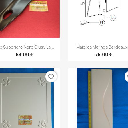
Anteprima
Anteprima


p Superiore Nero Giusy La...
Maiolica Melinda Bordeaux.
63,00 €
75,00 €
favorite_border
fa