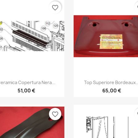
favorite_border
fa
Anteprima
Anteprima


eramica Copertura Nera...
Top Superiore Bordeaux..
51,00 €
65,00 €
favorite_border
fa