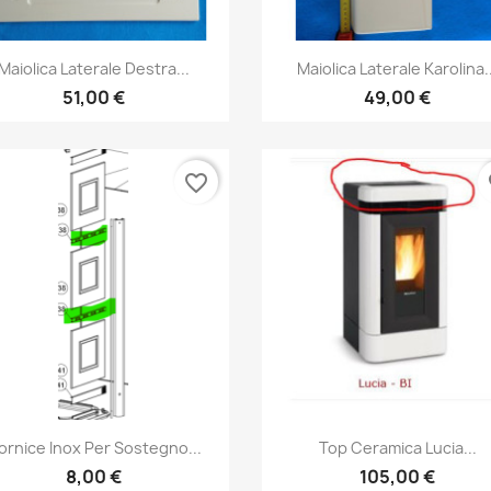
Anteprima
Anteprima


Maiolica Laterale Destra...
Maiolica Laterale Karolina..
51,00 €
49,00 €
favorite_border
fa
Anteprima
Anteprima


ornice Inox Per Sostegno...
Top Ceramica Lucia...
8,00 €
105,00 €