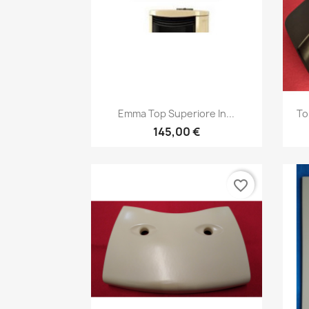
Anteprima

Emma Top Superiore In...
To
145,00 €
favorite_border