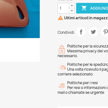

AGGIUNG

Ultimi articoli in magaz
Condividi
Politiche per la sicurez
Massima privacy dei vost
necessario.
Politiche per le spedizi
Una volta ricevuto il p
corriere selezionato
Politiche per i resi
Per resi o informazioni
mail o chiamate se urgente