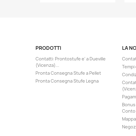
PRODOTTI
LA N
Contatti: Prontostufe e' a Dueville
Contatt
(Vicenza)...
Tempi 
Pronta Consegna Stufe a Pellet
Condiz
Pronta Consegna Stufe Legna
Contat
(Vicenz
Pagame
Bonus 
Conto 
Mappa 
Negoz