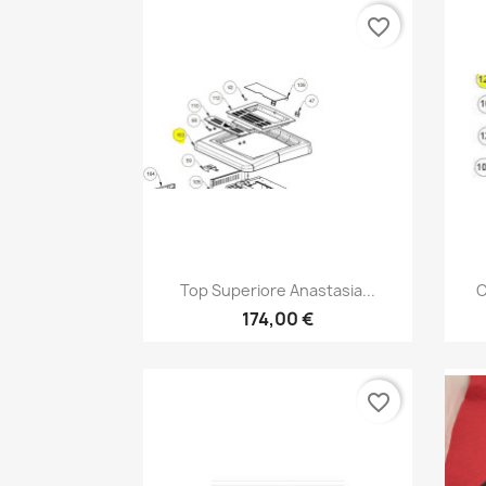
favorite_border
Anteprima

Top Superiore Anastasia...
C
174,00 €
favorite_border