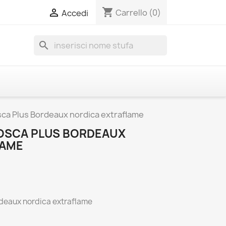
shopping_cart

Carrello
(0)
Accedi
search
sca Plus Bordeaux nordica extraflame
OSCA PLUS BORDEAUX
LAME
rdeaux nordica extraflame