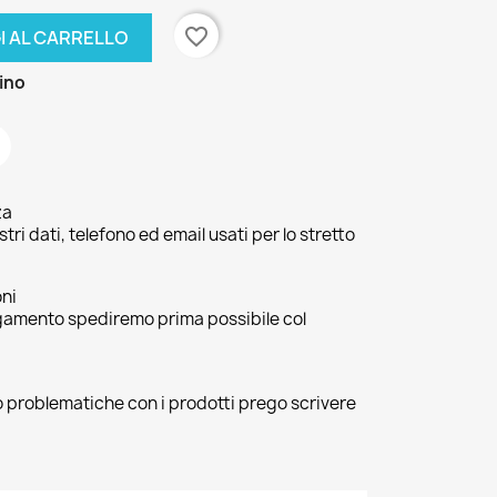
favorite_border
I AL CARRELLO
zino
za
ri dati, telefono ed email usati per lo stretto
oni
agamento spediremo prima possibile col
 o problematiche con i prodotti prego scrivere