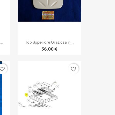
Anteprima

..
Top Superiore Graziosa In...
36,00 €
vorite_border
favorite_border