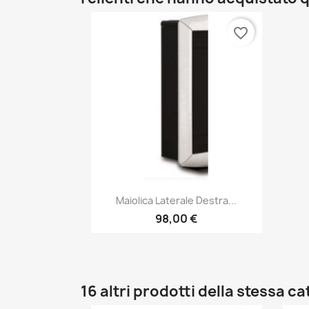
favorite_border
Anteprima

Maiolica Laterale Destra...
98,00 €
16 altri prodotti della stessa c