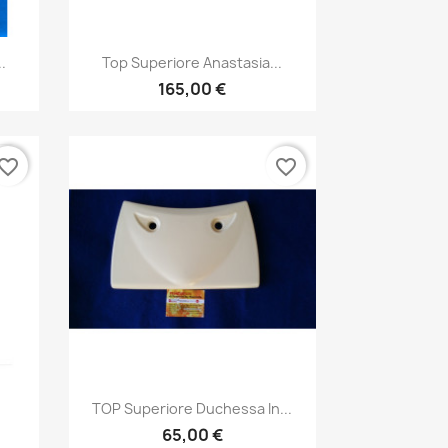
Anteprima

.
Top Superiore Anastasia...
165,00 €
vorite_border
favorite_border
Anteprima

TOP Superiore Duchessa In...
65,00 €