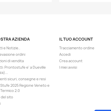
OSTRA AZIENDA
IL TUO ACCOUNT
i e Notizie..
Tracciamento ordine
evasione ordini
Accedi
ioni di vendita
Crea account
ti: Prontostufe e' a Dueville
I miei avvisi
a)...
nti sicuri, consegne e resi
Stufe 2025 Regione Veneto e
Termico 2.0
del sito
i