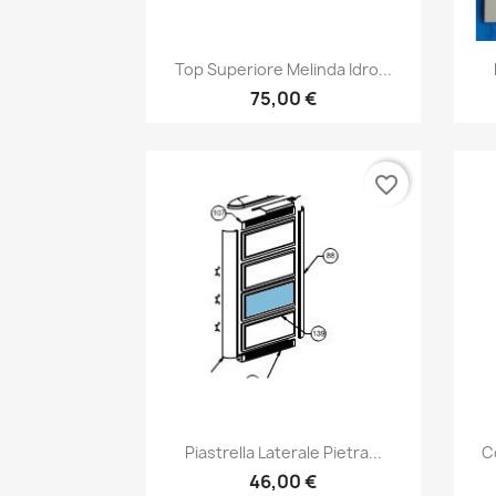
Anteprima

Top Superiore Melinda Idro...
75,00 €
favorite_border
Anteprima

Piastrella Laterale Pietra...
C
46,00 €