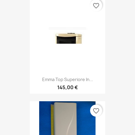
favorite_border
Emma Top Superiore In...
145,00 €
favorite_border