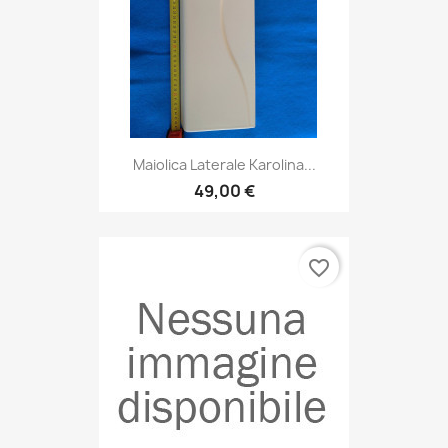
Maiolica Laterale Karolina...
49,00 €
favorite_border