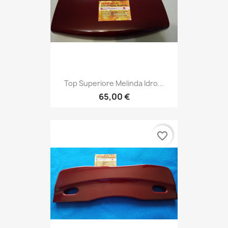
Top Superiore Melinda Idro...
65,00 €
favorite_border