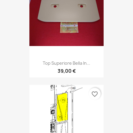
Top Superiore Bella In...
39,00 €
favorite_border