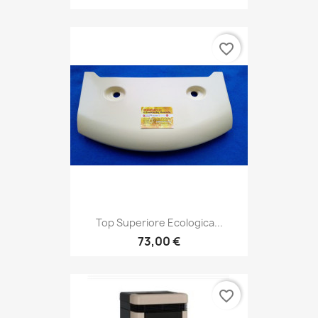
favorite_border
Top Superiore Ecologica...
73,00 €
favorite_border