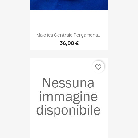
Maiolica Centrale Pergamena...
36,00 €
favorite_border