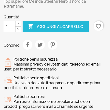
Top superiore Melinda Steel Air Nero la nordica
extraflame.
Quantità

favorite_border
AGGIUNGI AL CARRELLO
Condividi
Politiche per la sicurezza
Massima privacy dei vostri dati, telefono ed email
usati per lo stretto necessario.
Politiche per le spedizioni
Una volta ricevuto il pagamento spediremo prima
possibile col corriere selezionato
Politiche per i resi
Per resi o informazioni o problematiche con i
prodotti prego scrivere mail o chiamate se urgente