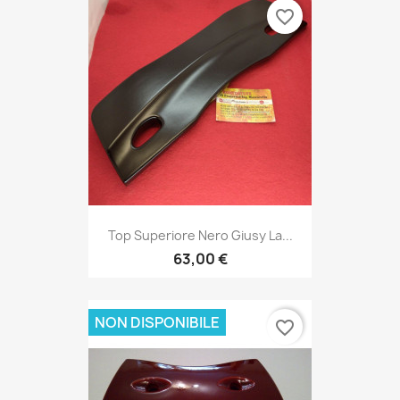
favorite_border
Top Superiore Nero Giusy La...
63,00 €
NON DISPONIBILE
favorite_border