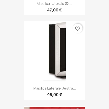
Maiolica Laterale SX...
47,00 €
favorite_border
Maiolica Laterale Destra...
98,00 €