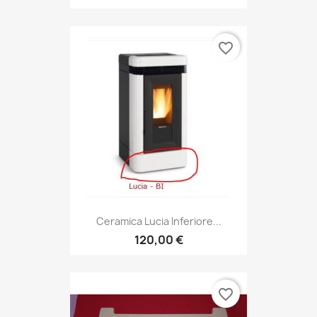
favorite_border
Ceramica Lucia Inferiore...
120,00 €
favorite_border