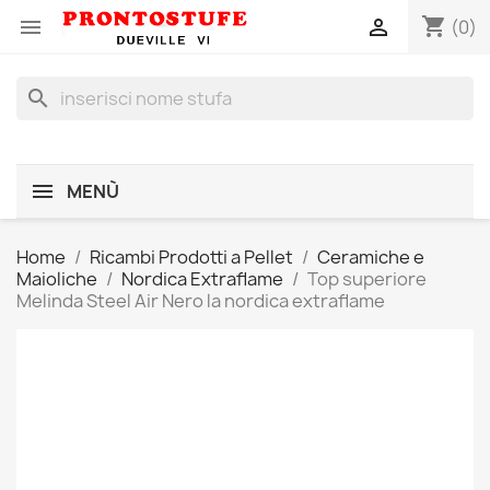
shopping_cart


(0)
search
MENÙ
Home
Ricambi Prodotti a Pellet
Ceramiche e
Maioliche
Nordica Extraflame
Top superiore
Melinda Steel Air Nero la nordica extraflame