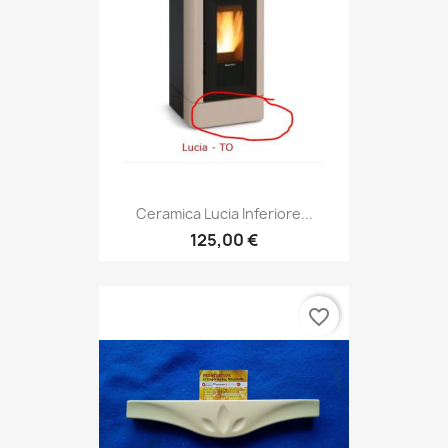
Ceramica Lucia Inferiore...
125,00 €
favorite_border