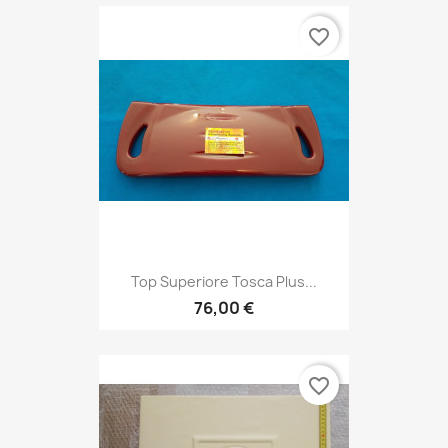
favorite_border
Top Superiore Tosca Plus...
76,00 €
favorite_border