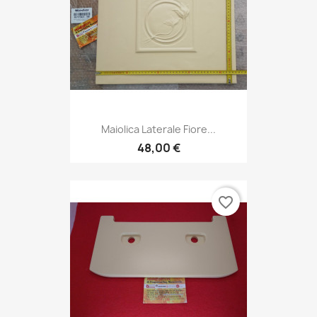
Maiolica Laterale Fiore...
48,00 €
favorite_border