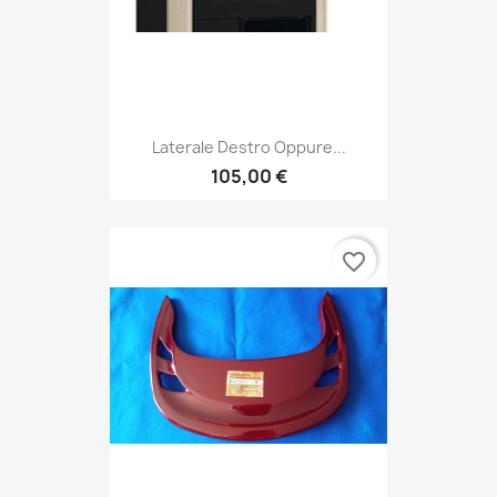
Laterale Destro Oppure...
105,00 €
favorite_border