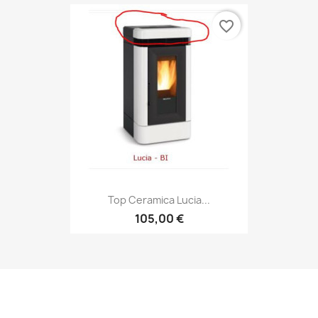
favorite_border
Top Ceramica Lucia...
105,00 €