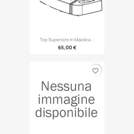
Top Superiore In Maiolica...
65,00 €
favorite_border