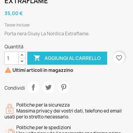
EXTRAFLAME
35,00 €
Tasse incluse
Porta nera Giusy La Nordica Extraflame.
Quantità

favorite_border
AGGIUNGI AL CARRELLO

Ultimi articoli in magazzino
Condividi
Politiche per la sicurezza
Massima privacy dei vostri dati, telefono ed email
usati per lo stretto necessario.
Politiche per le spedizioni