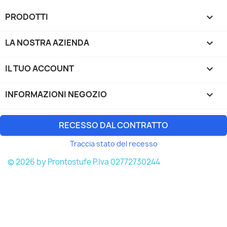
PRODOTTI

LA NOSTRA AZIENDA

IL TUO ACCOUNT

INFORMAZIONI NEGOZIO
keyboard_arrow_down
RECESSO DAL CONTRATTO
Traccia stato del recesso
© 2026 by Prontostufe P.Iva 02772730244