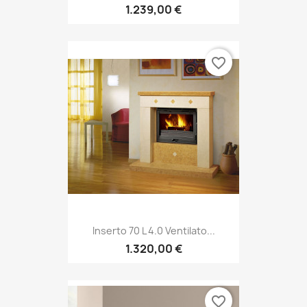
1.239,00 €
favorite_border
Inserto 70 L 4.0 Ventilato...
1.320,00 €
favorite_border