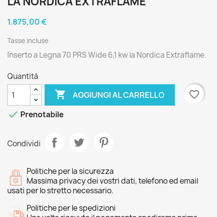
LA NORDICA EXTRAFLAME
1.875,00 €
Tasse incluse
Inserto a Legna 70 PRS Wide 6,1 kw la Nordica Extraflame.
Quantità

favorite_border
AGGIUNGI AL CARRELLO

Prenotabile
Condividi
Politiche per la sicurezza
Massima privacy dei vostri dati, telefono ed email
usati per lo stretto necessario.
Politiche per le spedizioni