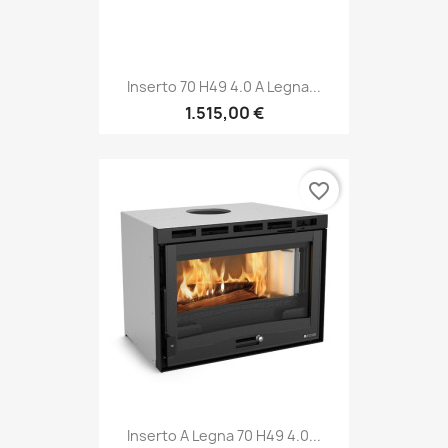
Inserto 70 H49 4.0 A Legna...
1.515,00 €
favorite_border
Inserto A Legna 70 H49 4.0...