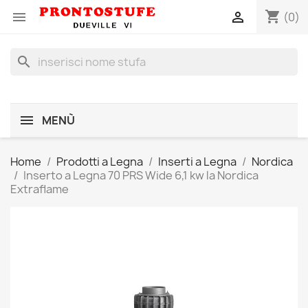
shopping_cart


(0)
search
MENÙ
Home
Prodotti a Legna
Inserti a Legna
Nordica
Inserto a Legna 70 PRS Wide 6,1 kw la Nordica
Extraflame