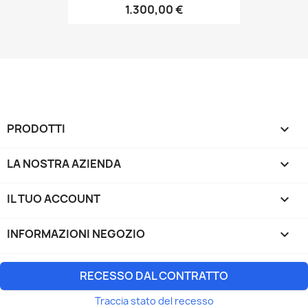
1.300,00 €
PRODOTTI

LA NOSTRA AZIENDA

IL TUO ACCOUNT

INFORMAZIONI NEGOZIO
keyboard_arrow_down
RECESSO DAL CONTRATTO
Traccia stato del recesso