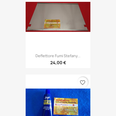
Deflettore Fumi Stefany...
24,00 €
favorite_border