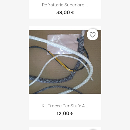
Refrattario Superiore...
38,00 €
favorite_border
Kit Trecce Per Stufa A...
12,00 €