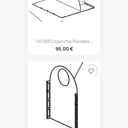
1141253 Coperchio Focolare...
95,00 €
favorite_border