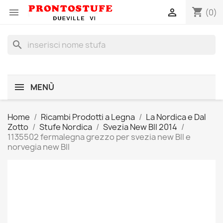
shopping_cart


(0)
search
MENÙ
Home
Ricambi Prodotti a Legna
La Nordica e Dal
Zotto
Stufe Nordica
Svezia New BII 2014
1135502 fermalegna grezzo per svezia new BII e
norvegia new BII