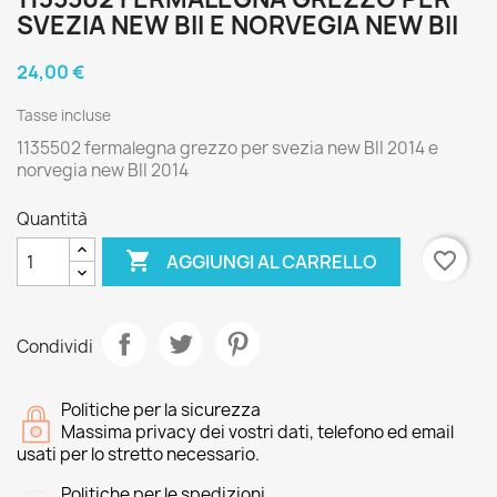
SVEZIA NEW BII E NORVEGIA NEW BII
24,00 €
Tasse incluse
1135502 fermalegna grezzo per svezia new BII 2014 e
norvegia new BII 2014
Quantità

favorite_border
AGGIUNGI AL CARRELLO
Condividi
Politiche per la sicurezza
Massima privacy dei vostri dati, telefono ed email
usati per lo stretto necessario.
Politiche per le spedizioni