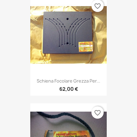
favorite_border
Schiena Focolare Grezza Per...
62,00 €
favorite_border