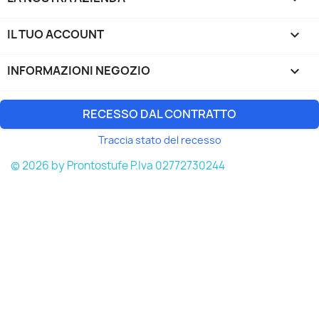
IL TUO ACCOUNT

INFORMAZIONI NEGOZIO
keyboard_arrow_down
RECESSO DAL CONTRATTO
Traccia stato del recesso
© 2026 by Prontostufe P.Iva 02772730244