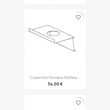
favorite_border
Coperchio Focolare Stefany...
34,00 €
favorite_border