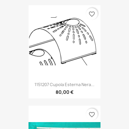
favorite_border
1151207 Cupola Esterna Nera...
80,00 €
favorite_border