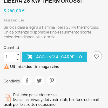
LIBERA 28 KW THERMOROSSI
3.280,00 €
Tasse incluse
Sirio caldaia a legna a fiamma libera 28 kw thermorossi.
Unica potenza disponibile fino esaurimento scorte,
chieddere disponibilia' grazie
Quantità

favorite_border
AGGIUNGI AL CARRELLO

Ultimi articoli in magazzino
Condividi
Politiche per la sicurezza
Massima privacy dei vostri dati, telefono ed email
usati per lo stretto necessario.