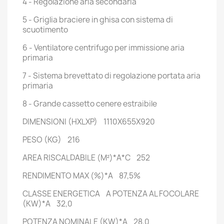
4 - Regolazione aria secondaria
5 - Griglia braciere in ghisa con sistema di
scuotimento
6 - Ventilatore centrifugo per immissione aria
primaria
7 - Sistema brevettato di regolazione portata aria
primaria
8 - Grande cassetto cenere estraibile
DIMENSIONI (HXLXP) 1110X655X920
PESO (KG) 216
AREA RISCALDABILE (M²)*A*C 252
RENDIMENTO MAX (%)*A 87,5%
CLASSE ENERGETICA A POTENZA AL FOCOLARE
(KW)*A 32,0
POTENZA NOMINALE (KW)*A 28,0