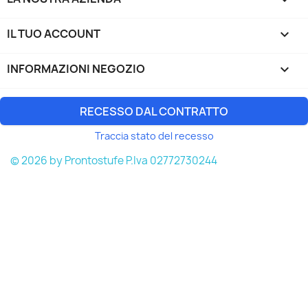
IL TUO ACCOUNT

INFORMAZIONI NEGOZIO
keyboard_arrow_down
RECESSO DAL CONTRATTO
Traccia stato del recesso
© 2026 by Prontostufe P.Iva 02772730244