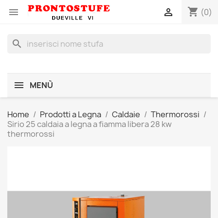
shopping_cart


(0)
search
MENÙ
Home
Prodotti a Legna
Caldaie
Thermorossi
Sirio 25 caldaia a legna a fiamma libera 28 kw
thermorossi