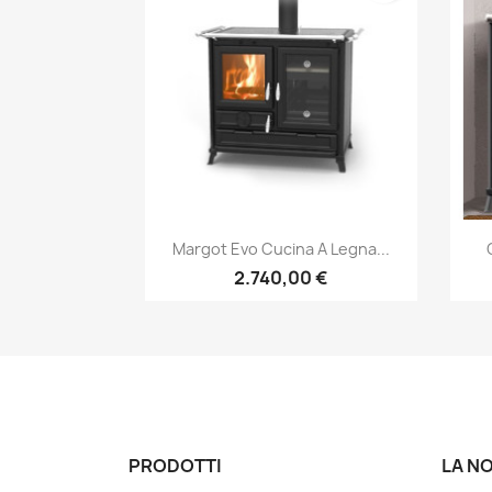
Anteprima

Margot Evo Cucina A Legna...
2.740,00 €
PRODOTTI
LA N