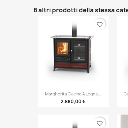
8 altri prodotti della stessa cat
favorite_border
Anteprima

Margherita Cucina A Legna...
Cu
2.880,00 €
favorite_border