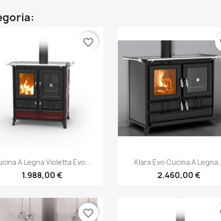
egoria:
favorite_border
fa
Anteprima
Anteprima


cina A Legna Violetta Evo...
Klara Evo Cucina A Legna..
1.988,00 €
2.460,00 €
favorite_border
fa