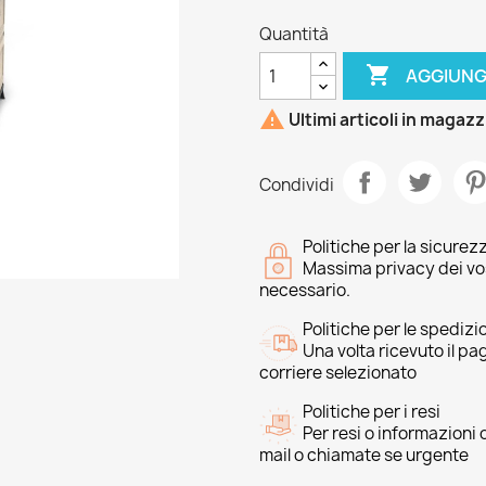
Quantità

AGGIUNG

Ultimi articoli in magaz
Condividi
Politiche per la sicurez
Massima privacy dei vost
necessario.
Politiche per le spedizi
Una volta ricevuto il p
corriere selezionato
Politiche per i resi
Per resi o informazioni
mail o chiamate se urgente