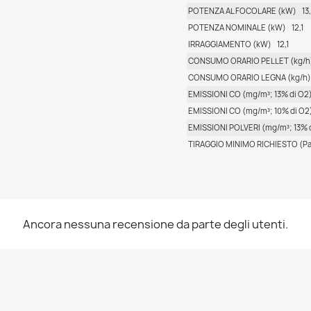
POTENZA AL FOCOLARE (kW)
13,
POTENZA NOMINALE (kW)
12,1
IRRAGGIAMENTO (kW)
12,1
CONSUMO ORARIO PELLET (kg/h
CONSUMO ORARIO LEGNA (kg/h)
EMISSIONI CO (mg/m³; 13% di O2
EMISSIONI CO (mg/m³; 10% di O2
EMISSIONI POLVERI (mg/m³; 13% 
TIRAGGIO MINIMO RICHIESTO (Pa
Ancora nessuna recensione da parte degli utenti.