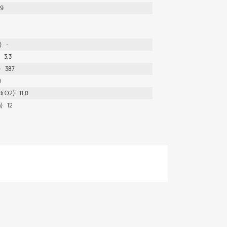
9
)
-
3,3
)
387
)
di O2)
11,0
)
12