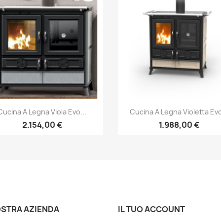
Anteprima
Anteprima


Cucina A Legna Viola Evo...
Cucina A Legna Violetta Evo
2.154,00 €
1.988,00 €
OSTRA AZIENDA
IL TUO ACCOUNT