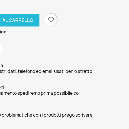
favorite_border
I AL CARRELLO
zino
za
ri dati, telefono ed email usati per lo stretto
oni
agamento spediremo prima possibile col
 o problematiche con i prodotti prego scrivere