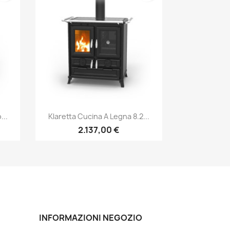
Anteprima

...
Klaretta Cucina A Legna 8.2...
2.137,00 €
INFORMAZIONI NEGOZIO