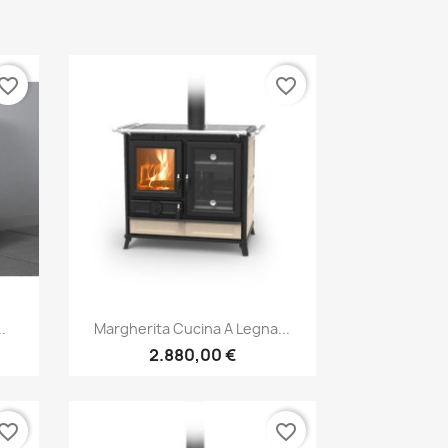
vorite_border
favorite_border
Anteprima

.
Margherita Cucina A Legna...
2.880,00 €
vorite_border
favorite_border