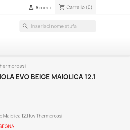
shopping_cart

Carrello
(0)
Accedi
search
 Thermorossi
OLA EVO BEIGE MAIOLICA 12.1
e Maiolica 12.1 Kw Thermorossi.
NSEGNA