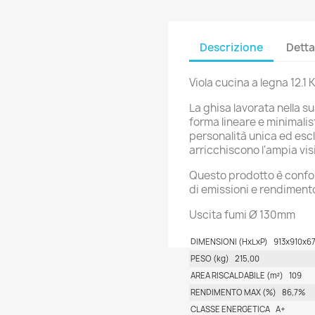
Descrizione
Detta
Viola cucina a legna 12.1
La ghisa lavorata nella
forma lineare e minimalist
personalità unica ed escl
arricchiscono l'ampia vis
Questo prodotto è conform
di emissioni e rendiment
Uscita fumi Ø 130mm
DIMENSIONI (HxLxP)
913x910x6
PESO (kg)
215,00
AREA RISCALDABILE (m²)
109
RENDIMENTO MAX (%)
86,7%
CLASSE ENERGETICA
A+