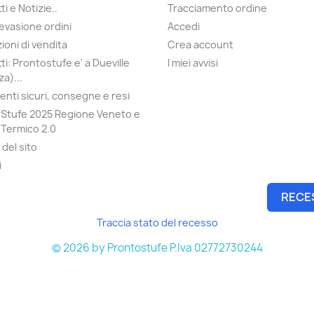
i e Notizie..
Tracciamento ordine
evasione ordini
Accedi
ioni di vendita
Crea account
ti: Prontostufe e' a Dueville
I miei avvisi
a)...
nti sicuri, consegne e resi
Stufe 2025 Regione Veneto e
Termico 2.0
del sito
i
RECE
Traccia stato del recesso
© 2026 by Prontostufe P.Iva 02772730244