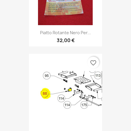
Piatto Rotante Nero Per...
32,00 €
favorite_border