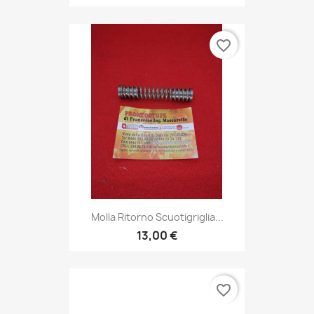
favorite_border
Molla Ritorno Scuotigriglia...
13,00 €
favorite_border