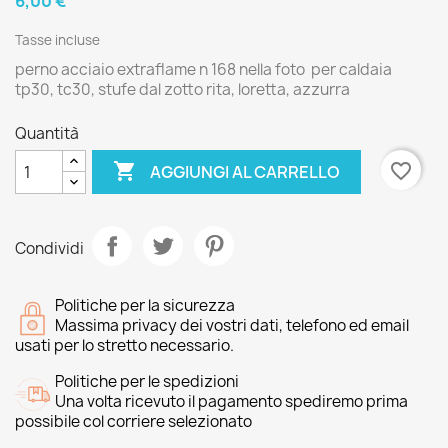
6,00 €
Tasse incluse
perno acciaio extraflame n 168 nella foto per caldaia
tp30, tc30, stufe dal zotto rita, loretta, azzurra
Quantità

favorite_border
AGGIUNGI AL CARRELLO
Condividi
Politiche per la sicurezza
Massima privacy dei vostri dati, telefono ed email
usati per lo stretto necessario.
Politiche per le spedizioni
Una volta ricevuto il pagamento spediremo prima
possibile col corriere selezionato