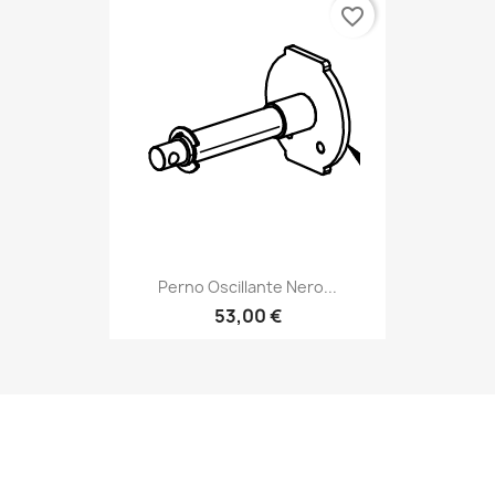
favorite_border
Perno Oscillante Nero...
53,00 €