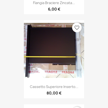
Flangia Braciere Zincata...
6,00 €
favorite_border
Cassetto Superiore Inserto...
80,00 €