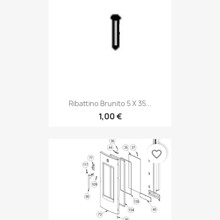
Ribattino Brunito 5 X 35...
1,00 €
favorite_border