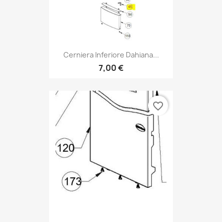
Cerniera Inferiore Dahiana...
7,00 €
favorite_border