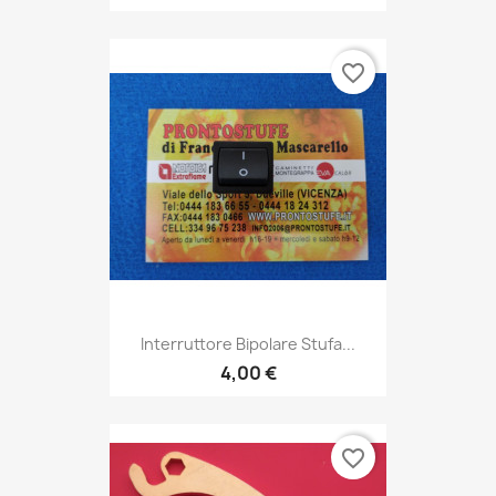
favorite_border
Interruttore Bipolare Stufa...
4,00 €
favorite_border