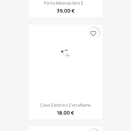
Porta Melinda Idro E...
39,00 €
favorite_border
Cavo Elettrico Extraflame
18,00 €