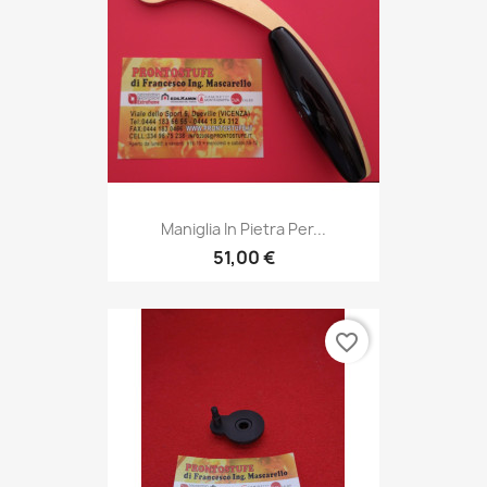
Maniglia In Pietra Per...
51,00 €
favorite_border