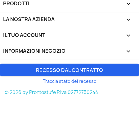
PRODOTTI

LA NOSTRA AZIENDA

IL TUO ACCOUNT

INFORMAZIONI NEGOZIO
keyboard_arrow_down
RECESSO DAL CONTRATTO
Traccia stato del recesso
© 2026 by Prontostufe P.Iva 02772730244