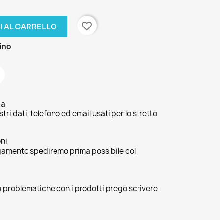
favorite_border
I AL CARRELLO
zino
za
ri dati, telefono ed email usati per lo stretto
oni
agamento spediremo prima possibile col
 o problematiche con i prodotti prego scrivere