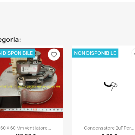
tegoria:
 DISPONIBILE
NON DISPONIBILE
favorite_border
fa
Anteprima
Anteprima


60 X 60 Mm Ventilatore...
Condensatore 2uF Per...