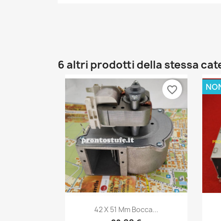
6 altri prodotti della stessa ca
NON
favorite_border
Anteprima

42 X 51 Mm Bocca...