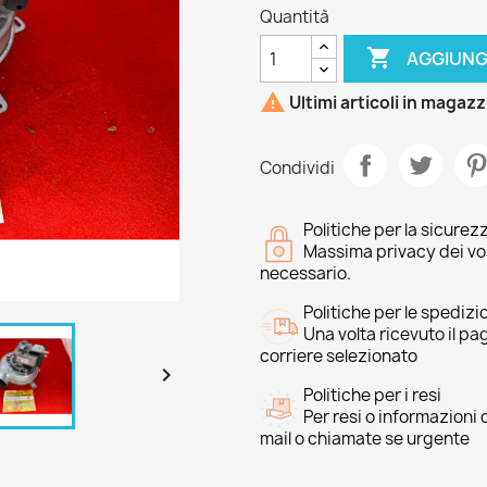
Quantità

AGGIUNG

Ultimi articoli in magaz
Condividi
Politiche per la sicurez
Massima privacy dei vost
necessario.
Politiche per le spedizi
Una volta ricevuto il p
corriere selezionato

Politiche per i resi
Per resi o informazioni
mail o chiamate se urgente