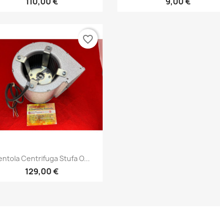
110,00 €
9,00 €
favorite_border
Anteprima

entola Centrifuga Stufa O...
129,00 €