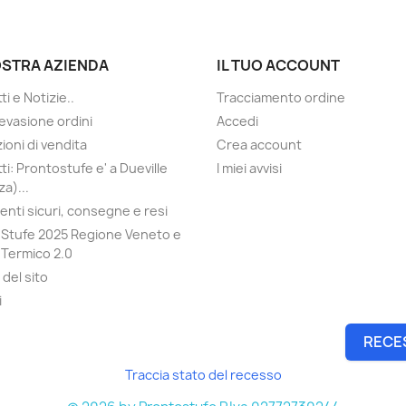
OSTRA AZIENDA
IL TUO ACCOUNT
i e Notizie..
Tracciamento ordine
evasione ordini
Accedi
ioni di vendita
Crea account
ti: Prontostufe e' a Dueville
I miei avvisi
a)...
nti sicuri, consegne e resi
Stufe 2025 Regione Veneto e
Termico 2.0
del sito
i
RECE
Traccia stato del recesso