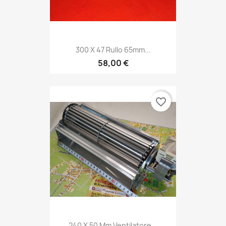
300 X 47 Rullo 65mm...
58,00 €
favorite_border
240 X 50 Mm Ventilatore...