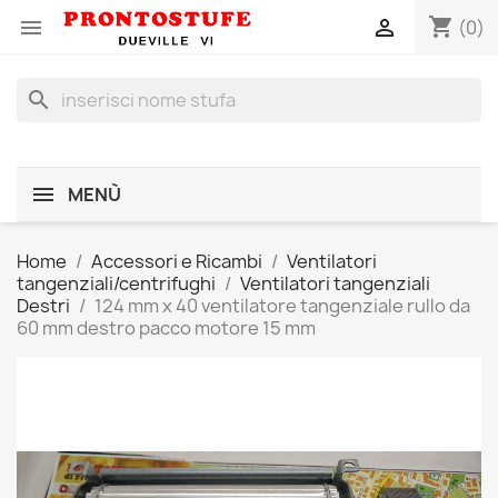
shopping_cart


(0)
search
MENÙ
Home
Accessori e Ricambi
Ventilatori
tangenziali/centrifughi
Ventilatori tangenziali
Destri
124 mm x 40 ventilatore tangenziale rullo da
60 mm destro pacco motore 15 mm