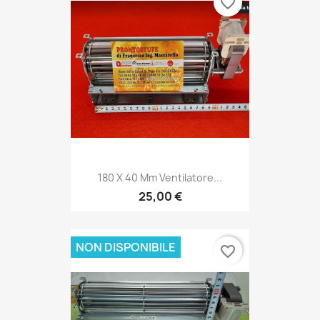
favorite_border
180 X 40 Mm Ventilatore...
25,00 €
NON DISPONIBILE
favorite_border