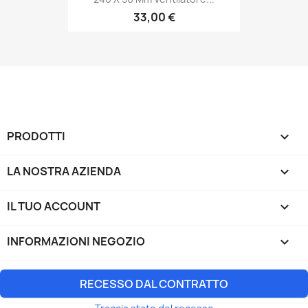
33,00 €
PRODOTTI

LA NOSTRA AZIENDA

IL TUO ACCOUNT

INFORMAZIONI NEGOZIO
keyboard_arrow_down
RECESSO DAL CONTRATTO