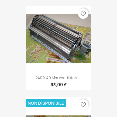
favorite_border
240 X 40 Mm Ventilatore...
33,00 €
NON DISPONIBILE
favorite_border