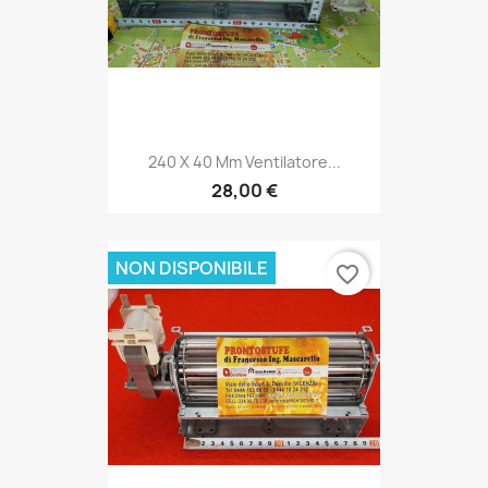
240 X 40 Mm Ventilatore...
28,00 €
NON DISPONIBILE
favorite_border