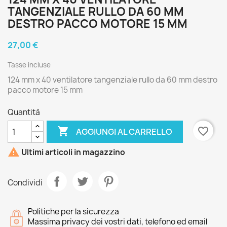
TANGENZIALE RULLO DA 60 MM
DESTRO PACCO MOTORE 15 MM
27,00 €
Tasse incluse
124 mm x 40 ventilatore tangenziale rullo da 60 mm destro
pacco motore 15 mm
Quantità

favorite_border
AGGIUNGI AL CARRELLO

Ultimi articoli in magazzino
Condividi
Politiche per la sicurezza
Massima privacy dei vostri dati, telefono ed email