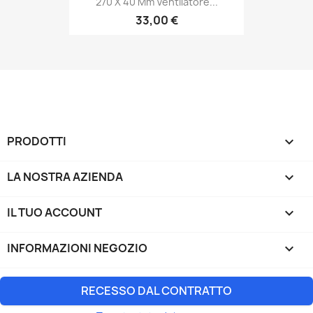
270 X 40 Mm Ventilatore...
33,00 €
PRODOTTI

LA NOSTRA AZIENDA

IL TUO ACCOUNT

INFORMAZIONI NEGOZIO
keyboard_arrow_down
RECESSO DAL CONTRATTO