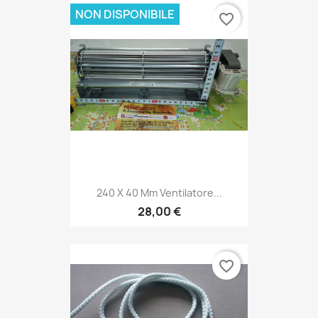
NON DISPONIBILE
favorite_border
240 X 40 Mm Ventilatore...
28,00 €
favorite_border