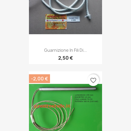
Guarnizione In Fili Di...
2,50 €
-2,00 €
favorite_border