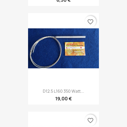
favorite_border
D12.5 L160 350 Watt...
19,00 €
favorite_border