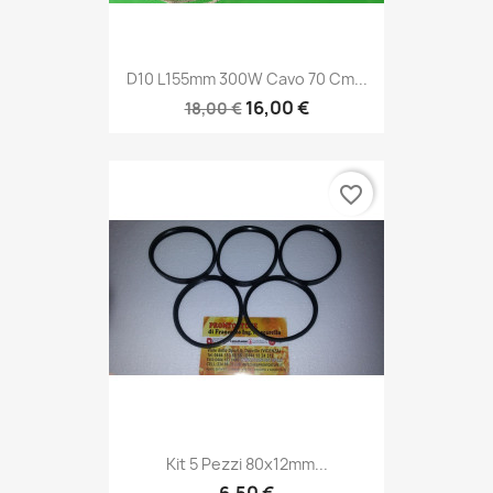
D10 L155mm 300W Cavo 70 Cm...
16,00 €
18,00 €
favorite_border
Kit 5 Pezzi 80x12mm...
6,50 €