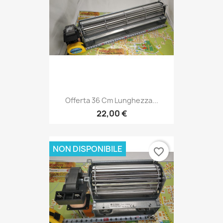
Offerta 36 Cm Lunghezza...
22,00 €
NON DISPONIBILE
favorite_border