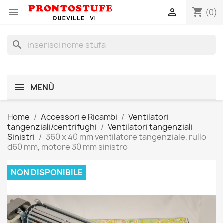
shopping_cart


(0)
search
MENÙ
Home
Accessori e Ricambi
Ventilatori
tangenziali/centrifughi
Ventilatori tangenziali
Sinistri
360 x 40 mm ventilatore tangenziale, rullo
d60 mm, motore 30 mm sinistro
NON DISPONIBILE