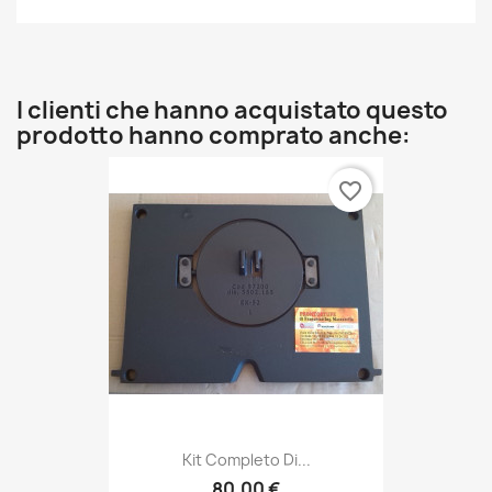
I clienti che hanno acquistato questo
prodotto hanno comprato anche:
favorite_border
Kit Completo Di...
80,00 €