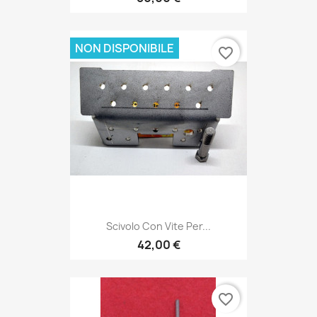
NON DISPONIBILE
favorite_border
Scivolo Con Vite Per...
42,00 €
favorite_border