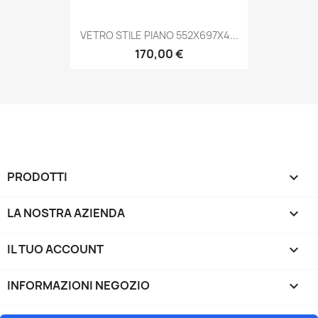
VETRO STILE PIANO 552X697X4...
170,00 €
PRODOTTI

LA NOSTRA AZIENDA

IL TUO ACCOUNT

INFORMAZIONI NEGOZIO
keyboard_arrow_down