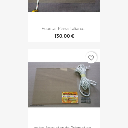
Ecostar Piana Italiana...
130,00 €
favorite_border
Vetro Acquatondo Prismatico...