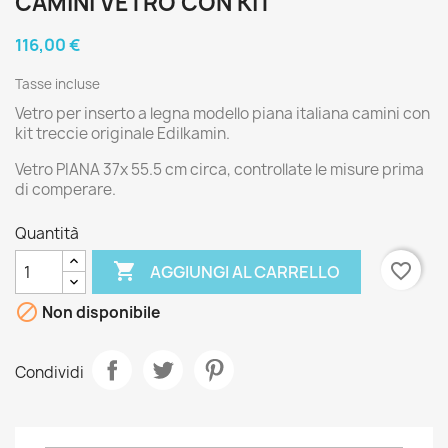
CAMINI VETRO CON KIT
116,00 €
Tasse incluse
Vetro per inserto a legna modello piana italiana camini con
kit treccie originale Edilkamin.
Vetro PIANA 37x 55.5 cm circa, controllate le misure prima
di comperare.
Quantità

favorite_border
AGGIUNGI AL CARRELLO

Non disponibile
Condividi