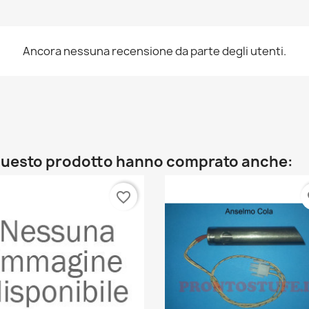
Ancora nessuna recensione da parte degli utenti.
o questo prodotto hanno comprato anche:
favorite_border
fa