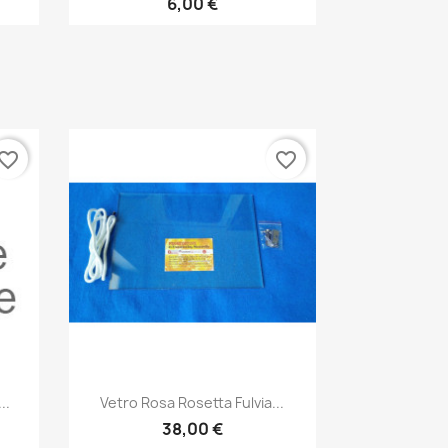
6,00 €
vorite_border
favorite_border
Anteprima

..
Vetro Rosa Rosetta Fulvia...
38,00 €