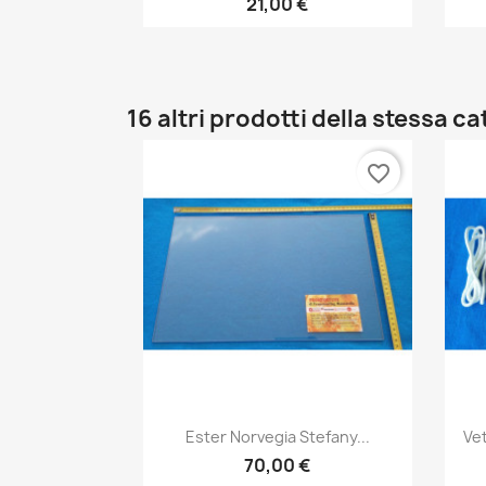
21,00 €
16 altri prodotti della stessa c
favorite_border
Anteprima

Ester Norvegia Stefany...
Ve
70,00 €