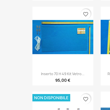
favorite_border
Anteprima

Inserto 70 H 49 Kit Vetro...
R
95,00 €
NON DISPONIBILE
favorite_border