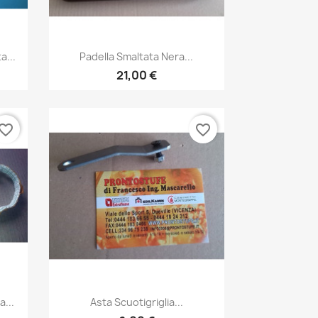
Anteprima

...
Padella Smaltata Nera...
21,00 €
vorite_border
favorite_border
Anteprima

...
Asta Scuotigriglia...