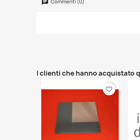
Commenti (0)
I clienti che hanno acquistat
favorite_border