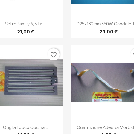
Anteprima
Anteprima


Vetro Family 4,5 La...
D25x132mm 350W Candeletta
21,00 €
29,00 €
favorite_border
fa
Anteprima
Anteprima


Griglia Fuoco Cucina...
Guarnizione Adesiva Morbida