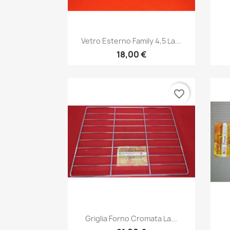
Anteprima

Vetro Esterno Family 4,5 La...
18,00 €
favorite_border
Anteprima

Griglia Forno Cromata La...