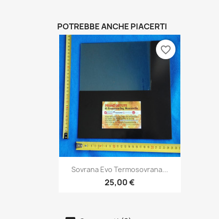
POTREBBE ANCHE PIACERTI
favorite_border
Anteprima

Sovrana Evo Termosovrana...
25,00 €