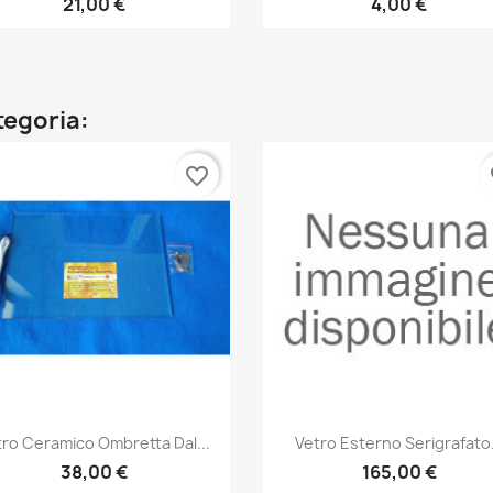
21,00 €
4,00 €
ategoria:
favorite_border
fa
Anteprima
Anteprima


tro Ceramico Ombretta Dal...
Vetro Esterno Serigrafato.
38,00 €
165,00 €