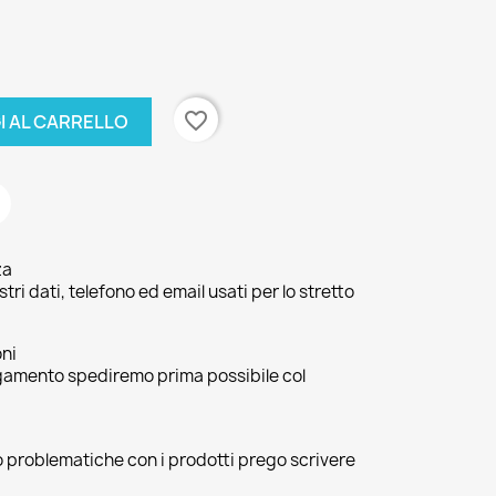
favorite_border
I AL CARRELLO
za
ri dati, telefono ed email usati per lo stretto
oni
agamento spediremo prima possibile col
 o problematiche con i prodotti prego scrivere