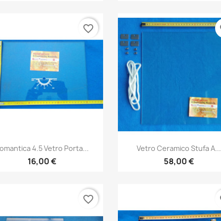
favorite_border
fa
Anteprima
Anteprima


omantica 4.5 Vetro Porta...
Vetro Ceramico Stufa A..
16,00 €
58,00 €
favorite_border
fa