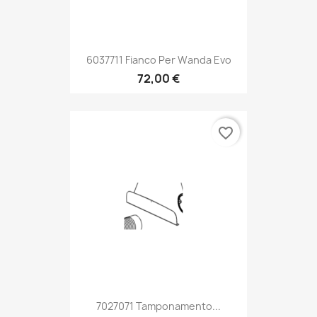
6037711 Fianco Per Wanda Evo
72,00 €
favorite_border
7027071 Tamponamento...