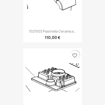
7027003 Piastrella Ceramica...
110,00 €
favorite_border