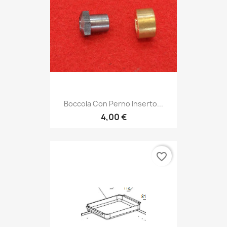
Boccola Con Perno Inserto...
4,00 €
favorite_border