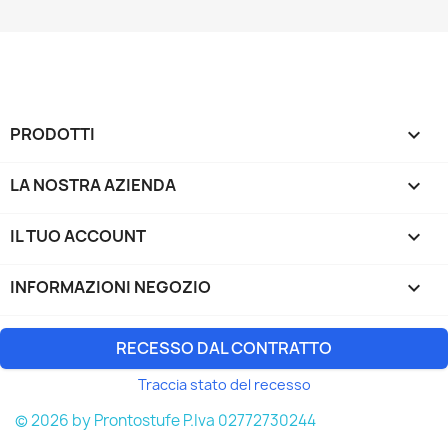
PRODOTTI

LA NOSTRA AZIENDA

IL TUO ACCOUNT

INFORMAZIONI NEGOZIO
keyboard_arrow_down
RECESSO DAL CONTRATTO
Traccia stato del recesso
© 2026 by Prontostufe P.Iva 02772730244