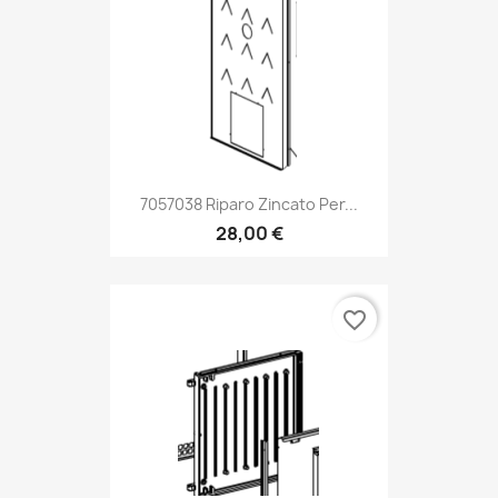
7057038 Riparo Zincato Per...
28,00 €
favorite_border