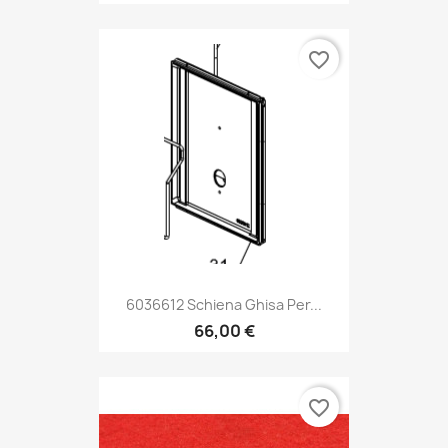
favorite_border
6036612 Schiena Ghisa Per...
66,00 €
favorite_border