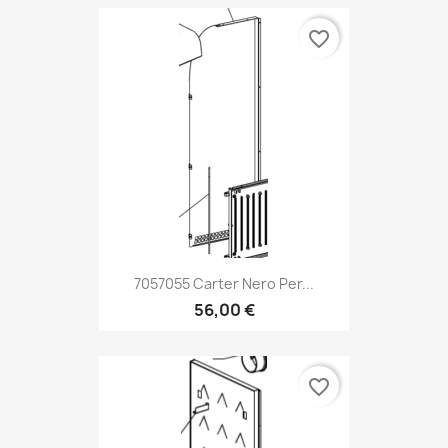
favorite_border
7057055 Carter Nero Per...
56,00 €
favorite_border