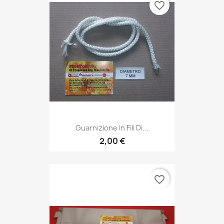
favorite_border
Guarnizione In Fili Di...
2,00 €
favorite_border