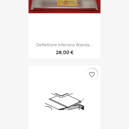
Deflettore Inferiore Wanda...
28,00 €
favorite_border