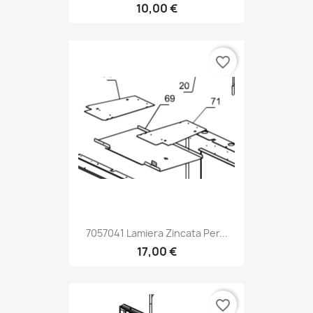
10,00 €
favorite_border
7057041 Lamiera Zincata Per...
17,00 €
favorite_border