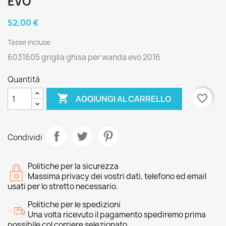
EVO
52,00 €
Tasse incluse
6031605 griglia ghisa per wanda evo 2016
Quantità

favorite_border
AGGIUNGI AL CARRELLO
Condividi
Politiche per la sicurezza
Massima privacy dei vostri dati, telefono ed email
usati per lo stretto necessario.
Politiche per le spedizioni
Una volta ricevuto il pagamento spediremo prima
possibile col corriere selezionato