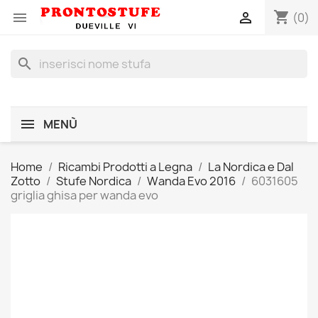
shopping_cart


(0)
search
MENÙ
Home
Ricambi Prodotti a Legna
La Nordica e Dal
Zotto
Stufe Nordica
Wanda Evo 2016
6031605
griglia ghisa per wanda evo