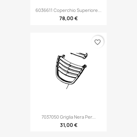
6036611 Coperchio Superiore...
78,00 €
favorite_border
7037050 Griglia Nera Per...
31,00 €