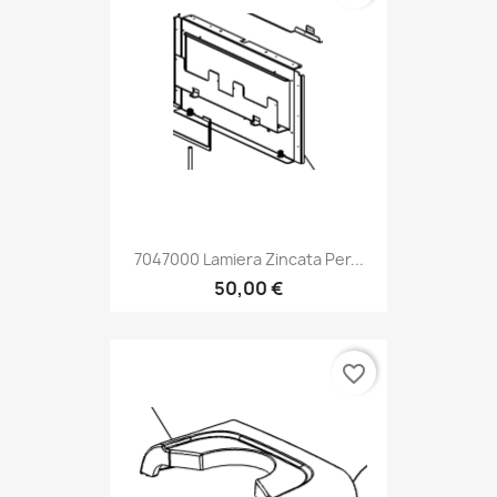
7047000 Lamiera Zincata Per...
50,00 €
favorite_border