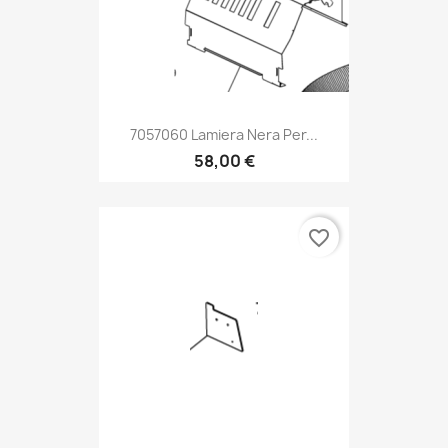
7057060 Lamiera Nera Per...
58,00 €
favorite_border