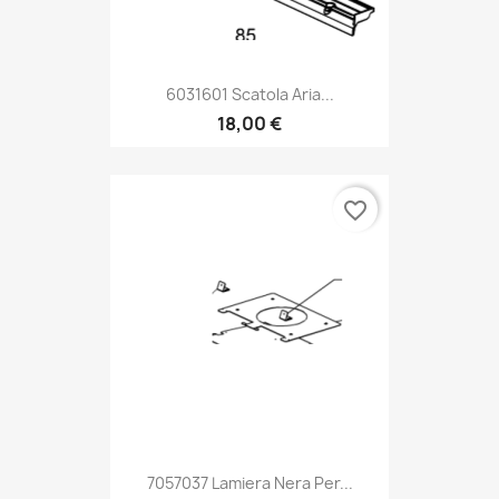
6031601 Scatola Aria...
18,00 €
favorite_border
7057037 Lamiera Nera Per...