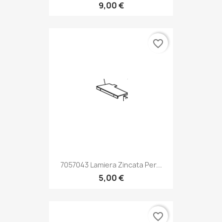
9,00 €
favorite_border
7057043 Lamiera Zincata Per...
5,00 €
favorite_border