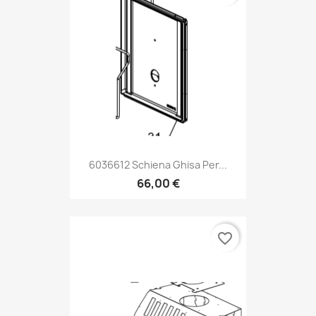
6036612 Schiena Ghisa Per...
66,00 €
favorite_border