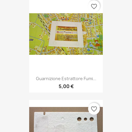
favorite_border
Guarnizione Estrattore Fumi...
5,00 €
favorite_border