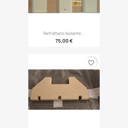
Refrattario Isolante...
75,00 €
favorite_border