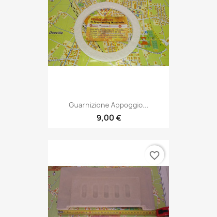
Guarnizione Appoggio...
9,00 €
favorite_border