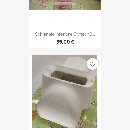
Schienale Inferiore CMtech2...
35,00 €
favorite_border