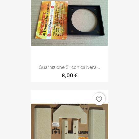
Guarnizione Siliconica Nera...
8,00 €
favorite_border