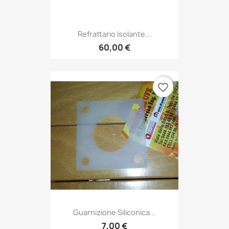
Refrattario Isolante...
60,00 €
favorite_border
Guarnizione Siliconica...
7,00 €