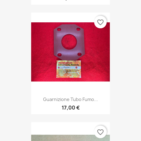
favorite_border
Guarnizione Tubo Fumo...
17,00 €
favorite_border