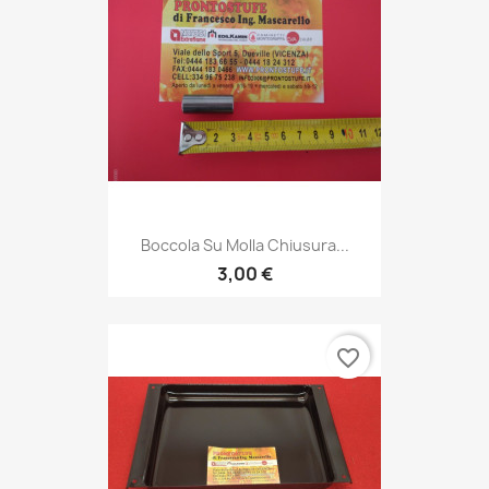
Boccola Su Molla Chiusura...
3,00 €
favorite_border