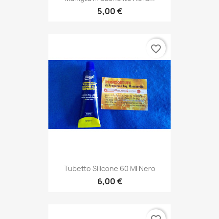
5,00 €
favorite_border
Tubetto Silicone 60 Ml Nero
6,00 €