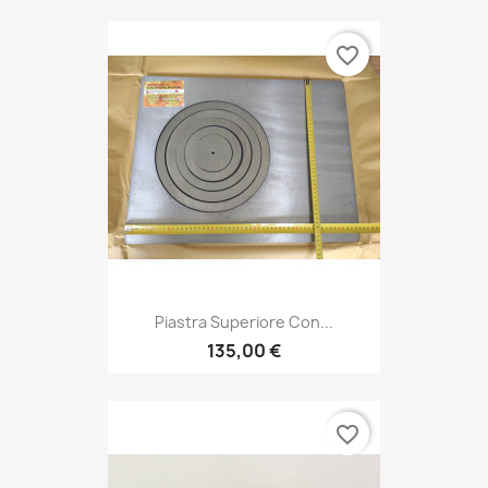
favorite_border
Piastra Superiore Con...
135,00 €
favorite_border