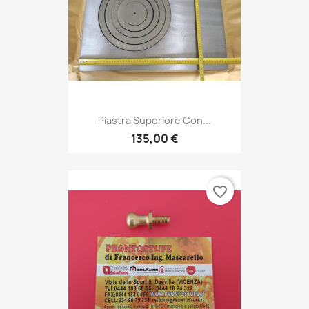
Piastra Superiore Con...
135,00 €
favorite_border