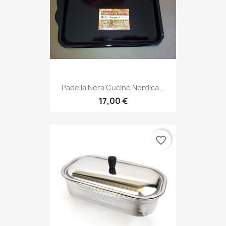
Padella Nera Cucine Nordica...
17,00 €
favorite_border