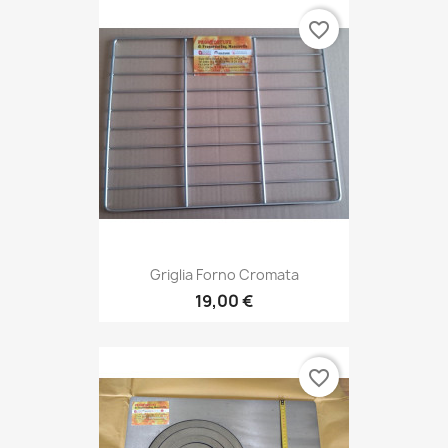
favorite_border
Griglia Forno Cromata
19,00 €
favorite_border