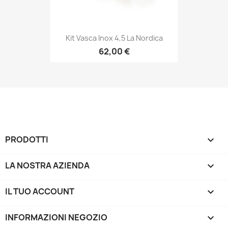
Kit Vasca Inox 4,5 La Nordica
62,00 €
PRODOTTI

LA NOSTRA AZIENDA

IL TUO ACCOUNT

INFORMAZIONI NEGOZIO
keyboard_arrow_down