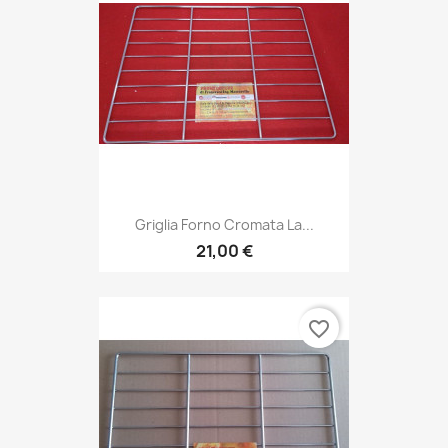
Griglia Forno Cromata La...
21,00 €
favorite_border