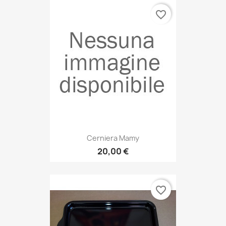
favorite_border
Cerniera Mamy
20,00 €
favorite_border