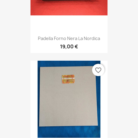
Padella Forno Nera La Nordica
19,00 €
favorite_border