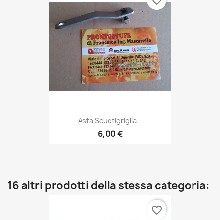
favorite_border
Asta Scuotigriglia...
6,00 €
16 altri prodotti della stessa categoria:
favorite_border