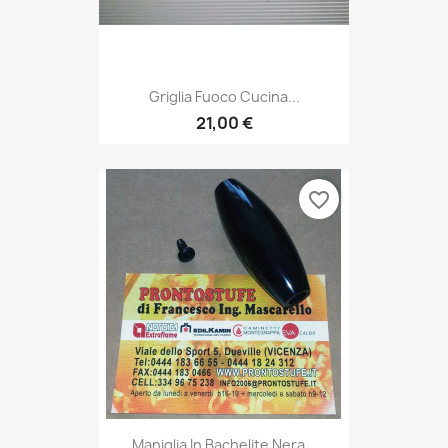
Griglia Fuoco Cucina...
21,00 €
favorite_border
Maniglia In Bachelite Nera...