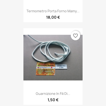
Termometro Porta Forno Mamy...
18,00 €
favorite_border
Guarnizione In Fili Di...
1,50 €