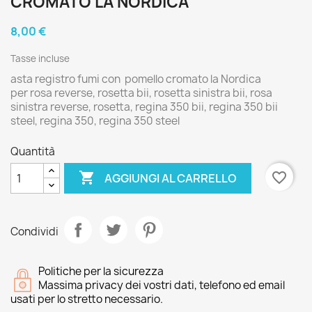
CROMATO LA NORDICA
8,00 €
Tasse incluse
asta registro fumi con pomello cromato la Nordica
per rosa reverse, rosetta bii, rosetta sinistra bii, rosa
sinistra reverse, rosetta, regina 350 bii, regina 350 bii
steel, regina 350, regina 350 steel
Quantità

favorite_border
AGGIUNGI AL CARRELLO
Condividi
Politiche per la sicurezza
Massima privacy dei vostri dati, telefono ed email
usati per lo stretto necessario.