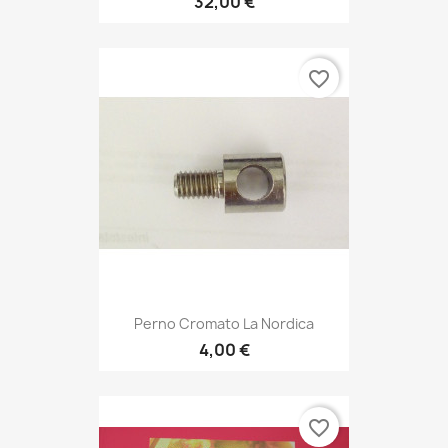
32,00 €
favorite_border
Perno Cromato La Nordica
4,00 €
favorite_border