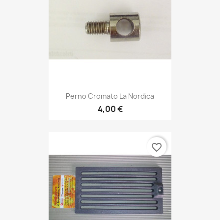
Perno Cromato La Nordica
4,00 €
favorite_border