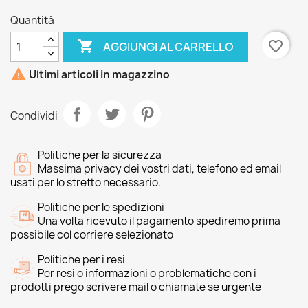
Quantità

favorite_border
AGGIUNGI AL CARRELLO

Ultimi articoli in magazzino
Condividi
Politiche per la sicurezza
Massima privacy dei vostri dati, telefono ed email
usati per lo stretto necessario.
Politiche per le spedizioni
Una volta ricevuto il pagamento spediremo prima
possibile col corriere selezionato
Politiche per i resi
Per resi o informazioni o problematiche con i
prodotti prego scrivere mail o chiamate se urgente