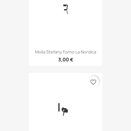
Molla Stefany Forno La Nordica
3,00 €
favorite_border