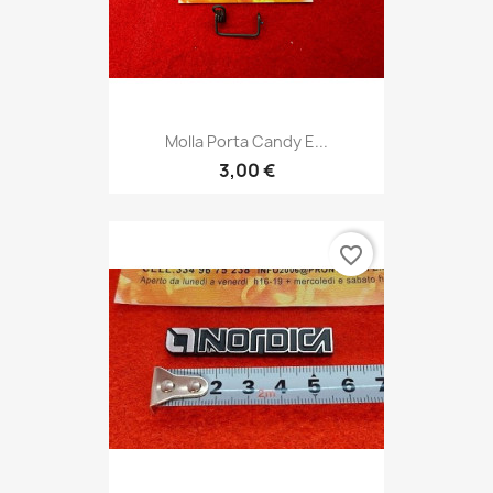
Molla Porta Candy E...
3,00 €
favorite_border