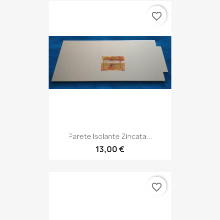
favorite_border
Parete Isolante Zincata...
13,00 €
favorite_border