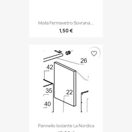
Molla Fermavetro Sovrana...
1,50 €
favorite_border
Pannello Isolante La Nordica