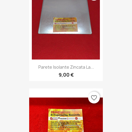
Parete Isolante Zincata La...
9,00 €
favorite_border