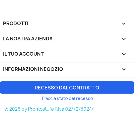
PRODOTTI

LA NOSTRA AZIENDA

IL TUO ACCOUNT

INFORMAZIONI NEGOZIO
keyboard_arrow_down
RECESSO DAL CONTRATTO
Traccia stato del recesso
© 2026 by Prontostufe P.Iva 02772730244