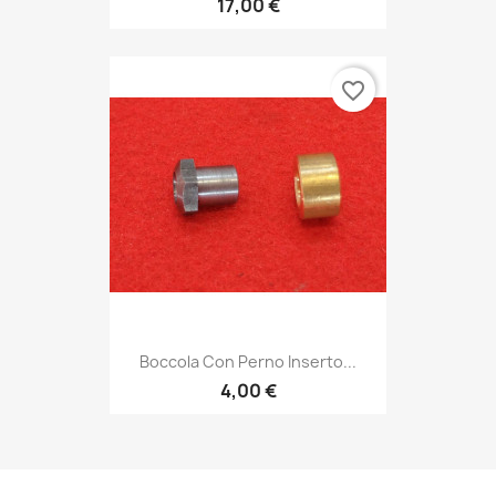
17,00 €
favorite_border
Boccola Con Perno Inserto...
4,00 €