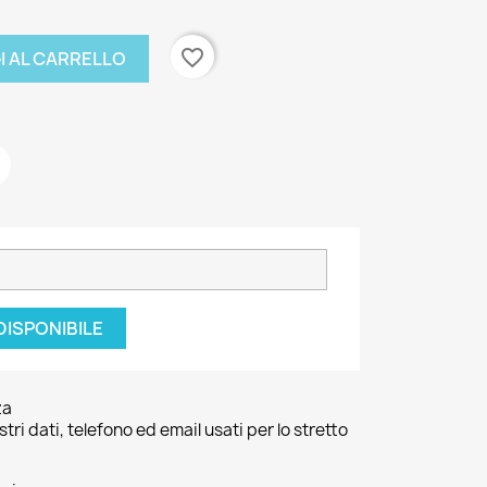
favorite_border
I AL CARRELLO
DISPONIBILE
za
ri dati, telefono ed email usati per lo stretto