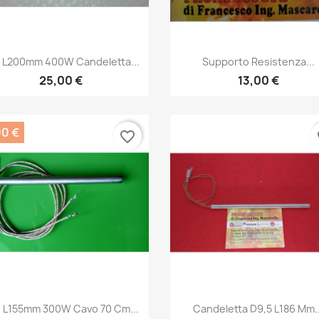
Anteprima
Anteprima


 L200mm 400W Candeletta...
Supporto Resistenza...
25,00 €
13,00 €
00 €
favorite_border
fa
Anteprima
Anteprima


 L155mm 300W Cavo 70 Cm...
Candeletta D9,5 L186 Mm..