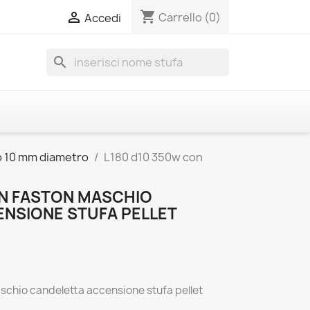
shopping_cart

Carrello
(0)
Accedi
search
no 10 mm diametro
L180 d10 350w con
ON FASTON MASCHIO
NSIONE STUFA PELLET
schio candeletta accensione stufa pellet