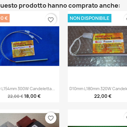
o questo prodotto hanno comprato anche:
00 €
NON DISPONIBILE
favorite_border
fa
Anteprima
Anteprima


 L154mm 300W Candeletta...
D10mm L180mm 320W Candele
18,00 €
22,00 €
22,00 €
favorite_border
fa