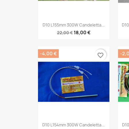
Anteprima

D10 L155mm 300W Candeletta...
D10
18,00 €
22,00 €
-4,00 €
-2,
favorite_border
Anteprima

D10 L154mm 300W Candeletta...
D10