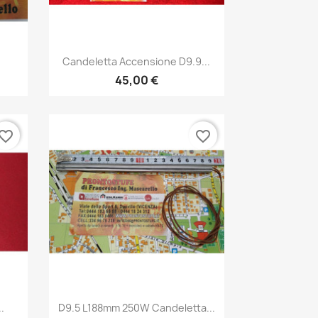
Anteprima

Candeletta Accensione D9.9...
45,00 €
vorite_border
favorite_border
Anteprima

.
D9.5 L188mm 250W Candeletta...