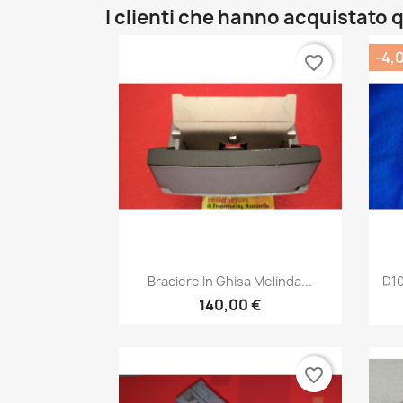
I clienti che hanno acquistat
-4,
favorite_border
Anteprima

Braciere In Ghisa Melinda...
D10
140,00 €
favorite_border