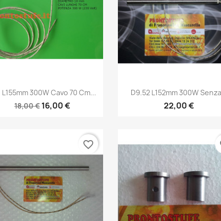
Anteprima
Anteprima


 L155mm 300W Cavo 70 Cm...
D9.52 L152mm 300W Senza.
16,00 €
22,00 €
18,00 €
favorite_border
fa