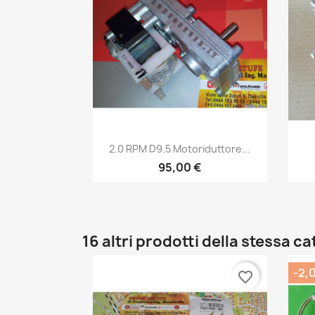
Anteprima

2.0 RPM D9.5 Motoriduttore...
95,00 €
16 altri prodotti della stessa c
-2,
favorite_border