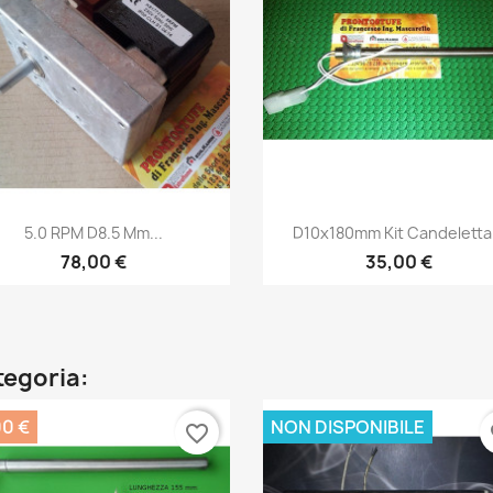
Anteprima
Anteprima


5.0 RPM D8.5 Mm...
D10x180mm Kit Candeletta.
78,00 €
35,00 €
ategoria:
00 €
NON DISPONIBILE
favorite_border
fa