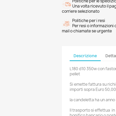
Politiche per le spedizi
Una volta ricevuto il p
corriere selezionato
Politiche per i resi
Per resi o informazioni
mail o chiamate se urgente
Descrizione
Detta
L180 d10 350w con fasto
pellet
Si emette fattura su ric
importi sopra Euro 50,00
la candeletta ha un anno 
Il trasporto si effettua i
bonifico bancario o post