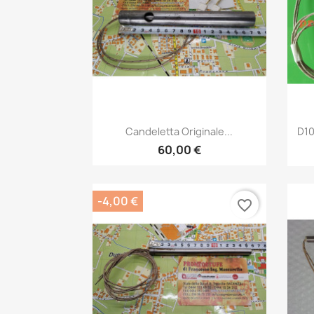
Anteprima

Candeletta Originale...
D10
60,00 €
-4,00 €
favorite_border