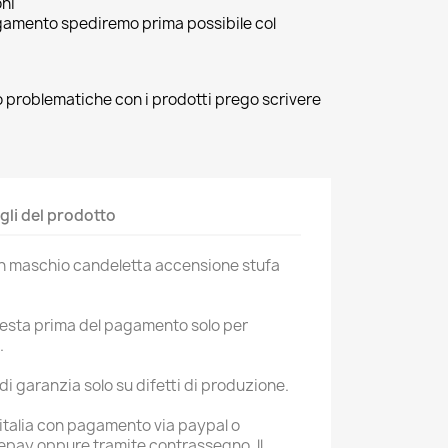
oni
agamento spediremo prima possibile col
 o problematiche con i prodotti prego scrivere
gli del prodotto
n maschio candeletta accensione stufa
hiesta prima del pagamento solo per
.
di garanzia solo su difetti di produzione.
n italia con pagamento via paypal o
epay oppure tramite contrassegno. ll