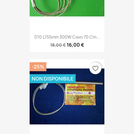
D10 L155mm 300W Cavo 70 Cm...
16,00 €
18,00 €
-25%
favorite_border
NON DISPONIBILE