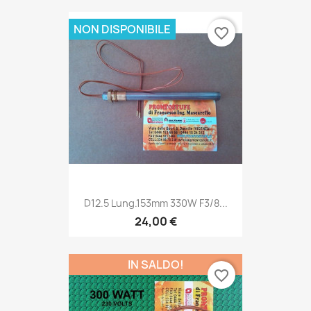
NON DISPONIBILE
favorite_border
D12.5 Lung.153mm 330W F3/8...
24,00 €
IN SALDO!
favorite_border