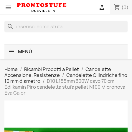
shopping_cart


(0)
search
MENÙ
Home
Ricambi Prodotti a Pellet
Candelette
Accensione, Resistenze
Candelette Cilindriche fino
10 mm diametro
D10 L155mm 300W cavo 70 cm
Edilkamin Piro candeletta stufa pellet N100 Micronova
Eva Calor