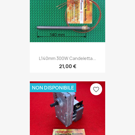
L140mm 300W Candeletta...
21,00 €
NON DISPONIBILE
favorite_border