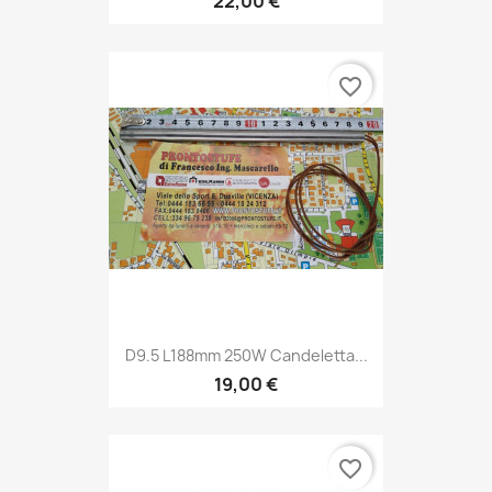
22,00 €
favorite_border
D9.5 L188mm 250W Candeletta...
19,00 €
favorite_border