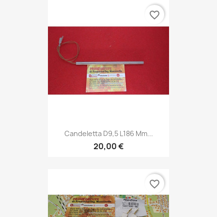
favorite_border
Candeletta D9,5 L186 Mm...
20,00 €
favorite_border