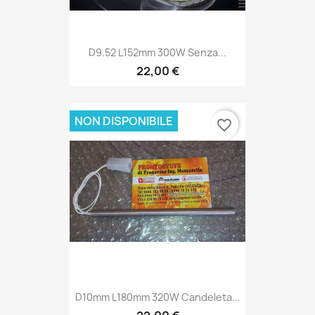
D9.52 L152mm 300W Senza...
22,00 €
NON DISPONIBILE
favorite_border
D10mm L180mm 320W Candeleta...