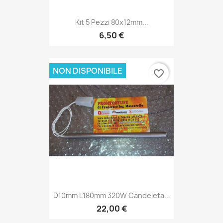
Kit 5 Pezzi 80x12mm...
6,50 €
NON DISPONIBILE
favorite_border
D10mm L180mm 320W Candeleta...
22,00 €