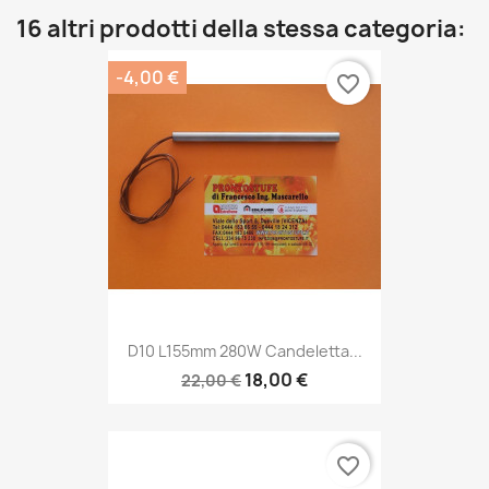
16 altri prodotti della stessa categoria:
-4,00 €
favorite_border
D10 L155mm 280W Candeletta...
18,00 €
22,00 €
favorite_border