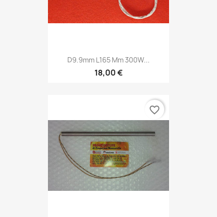
D9.9mm L165 Mm 300W...
18,00 €
favorite_border