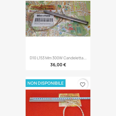
D10 L153 Mm 300W Candeletta...
36,00 €
NON DISPONIBILE
favorite_border