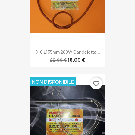
D10 L155mm 280W Candeletta...
18,00 €
22,00 €
NON DISPONIBILE
favorite_border