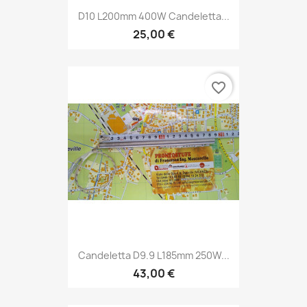
D10 L200mm 400W Candeletta...
25,00 €
favorite_border
Candeletta D9.9 L185mm 250W...
43,00 €