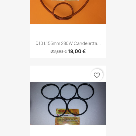
D10 L155mm 280W Candeletta...
18,00 €
22,00 €
favorite_border