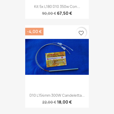
Kit 5x L180 D10 350w Con...
67,50 €
90,00 €
-4,00 €
favorite_border
D10 L154mm 300W Candeletta...
18,00 €
22,00 €