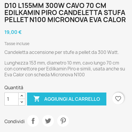
D10 L155MM 300W CAVO 70 CM
EDILKAMIN PIRO CANDELETTA STUFA
PELLET N100 MICRONOVA EVA CALOR
19,00 €
Tasse incluse
Candeletta accensione per stufe a pellet da 300 Watt.
Lunghezza 153 mm, diametro 10 mm, cavo lungo 70 cm
con connettore per Edilkamin Piro e simili, usata anche su
Eva Calor con scheda Micronova N100
Quantità

favorite_border
AGGIUNGI AL CARRELLO
Condividi