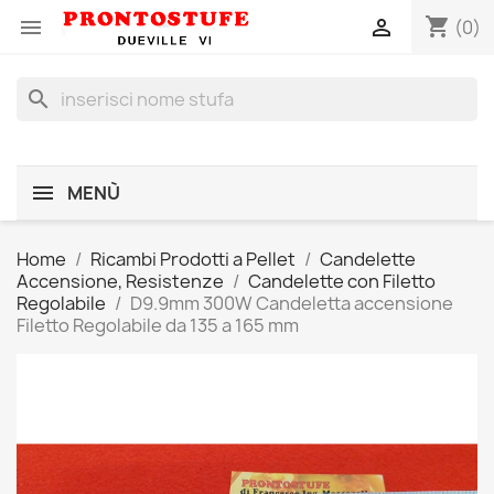
shopping_cart


(0)
search
MENÙ
Home
Ricambi Prodotti a Pellet
Candelette
Accensione, Resistenze
Candelette con Filetto
Regolabile
D9.9mm 300W Candeletta accensione
Filetto Regolabile da 135 a 165 mm