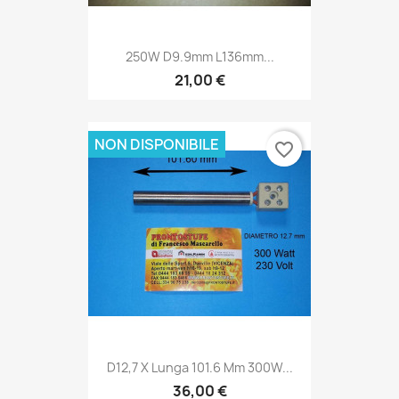
250W D9.9mm L136mm...
21,00 €
NON DISPONIBILE
favorite_border
D12,7 X Lunga 101.6 Mm 300W...
36,00 €