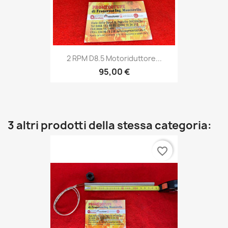
2 RPM D8.5 Motoriduttore...
95,00 €
3 altri prodotti della stessa categoria:
favorite_border