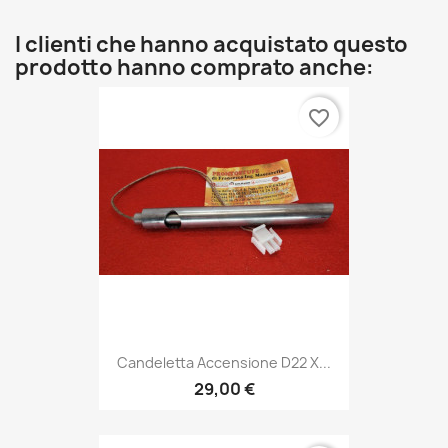
I clienti che hanno acquistato questo
prodotto hanno comprato anche:
favorite_border
Candeletta Accensione D22 X...
29,00 €