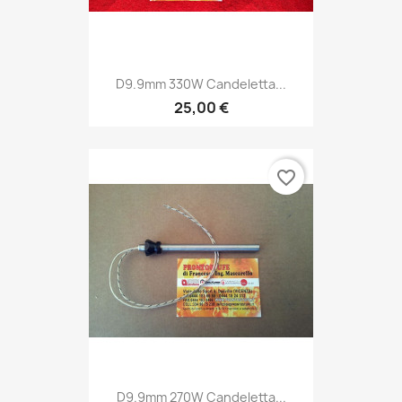
D9.9mm 330W Candeletta...
25,00 €
favorite_border
D9.9mm 270W Candeletta...