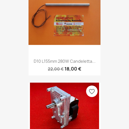
D10 L155mm 280W Candeletta...
18,00 €
22,00 €
favorite_border