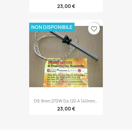
23,00 €
NON DISPONIBILE
favorite_border
D9.9mm 270W Da 120 A 140mm...
23,00 €