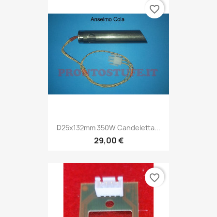
favorite_border
D25x132mm 350W Candeletta...
29,00 €
favorite_border