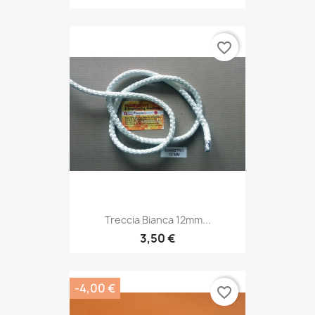
favorite_border
Treccia Bianca 12mm...
3,50 €
-4,00 €
favorite_border