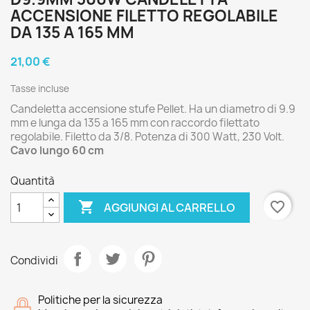
ACCENSIONE FILETTO REGOLABILE
DA 135 A 165 MM
21,00 €
Tasse incluse
Candeletta accensione stufe Pellet. Ha un diametro di 9.9
mm e lunga da 135 a 165 mm con raccordo filettato
regolabile. Filetto da 3/8. Potenza di 300 Watt, 230 Volt.
Cavo lungo 60 cm
Quantità

favorite_border
AGGIUNGI AL CARRELLO
Condividi
Politiche per la sicurezza