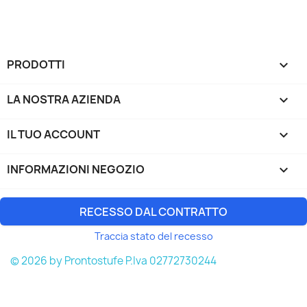
PRODOTTI

LA NOSTRA AZIENDA

IL TUO ACCOUNT

INFORMAZIONI NEGOZIO
keyboard_arrow_down
RECESSO DAL CONTRATTO
Traccia stato del recesso
© 2026 by Prontostufe P.Iva 02772730244