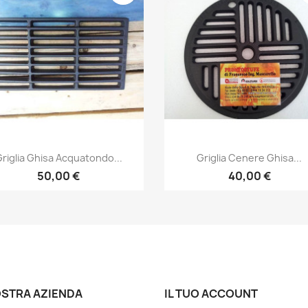
Anteprima
Anteprima


riglia Ghisa Acquatondo...
Griglia Cenere Ghisa...
50,00 €
40,00 €
OSTRA AZIENDA
IL TUO ACCOUNT