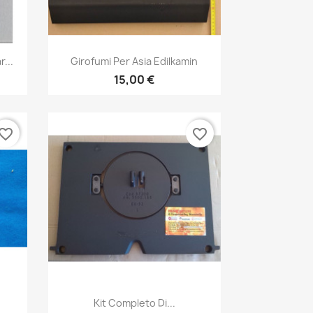
Anteprima

...
Girofumi Per Asia Edilkamin
15,00 €
vorite_border
favorite_border
Anteprima

Kit Completo Di...