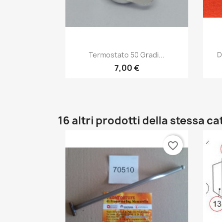
Anteprima

Termostato 50 Gradi...
D
7,00 €
16 altri prodotti della stessa c
favorite_border