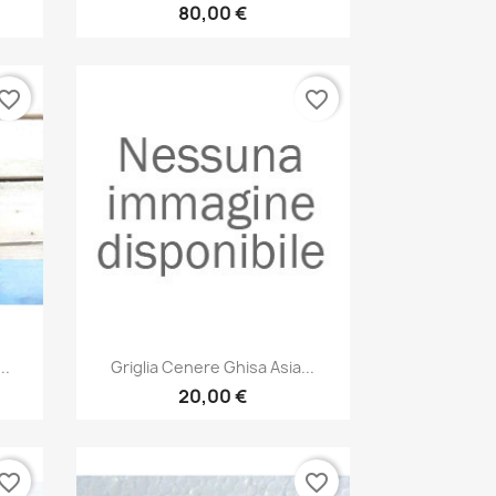
80,00 €
vorite_border
favorite_border
Anteprima

..
Griglia Cenere Ghisa Asia...
20,00 €
vorite_border
favorite_border