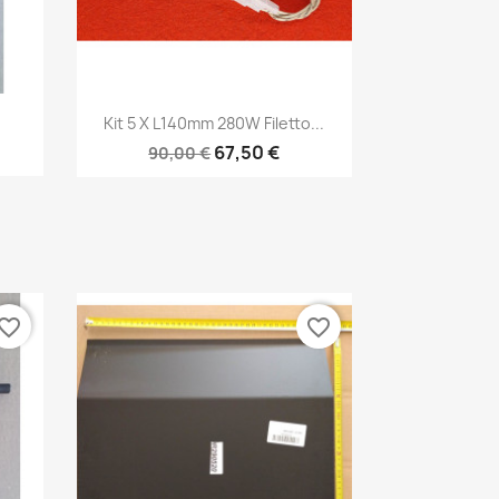
Anteprima

Kit 5 X L140mm 280W Filetto...
67,50 €
90,00 €
vorite_border
favorite_border