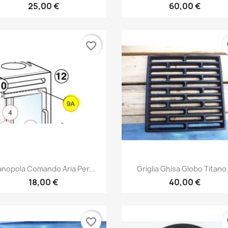
25,00 €
60,00 €
favorite_border
fa
Anteprima
Anteprima


nopola Comando Aria Per...
Griglia Ghisa Globo Titano.
18,00 €
40,00 €
favorite_border
fa