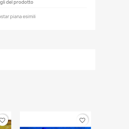
gli del prodotto
star piana esimili
vorite_border
favorite_border