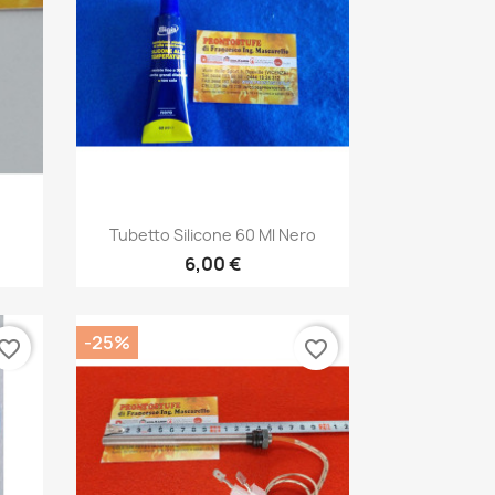
Anteprima

.
Tubetto Silicone 60 Ml Nero
6,00 €
-25%
vorite_border
favorite_border