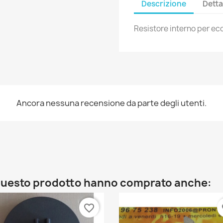
Descrizione
Detta
Resistore interno per eco
Ancora nessuna recensione da parte degli utenti.
o questo prodotto hanno comprato anche:
favorite_border
fa