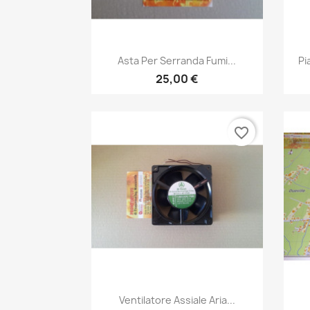
Anteprima

Asta Per Serranda Fumi...
Pi
25,00 €
favorite_border
Anteprima

Ventilatore Assiale Aria...