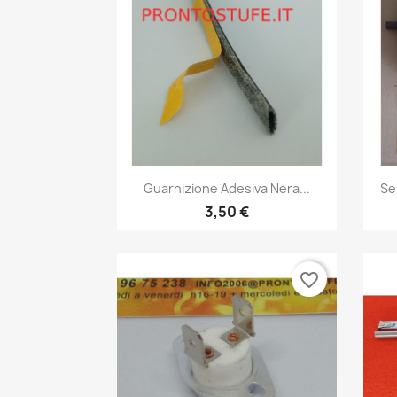
Anteprima

Guarnizione Adesiva Nera...
Se
3,50 €
favorite_border