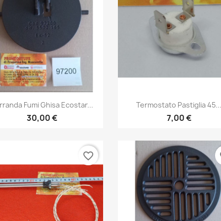
Anteprima
Anteprima


rranda Fumi Ghisa Ecostar...
Termostato Pastiglia 45..
30,00 €
7,00 €
favorite_border
fa