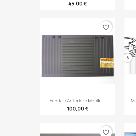
45,00 €
favorite_border
Anteprima

Fondale Anteriore Mobile...
Ma
100,00 €
favorite_border