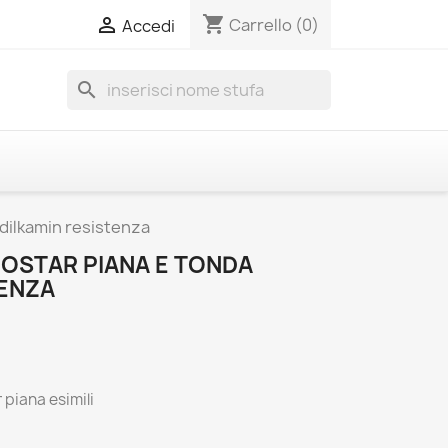
shopping_cart

Carrello
(0)
Accedi
search
Edilkamin resistenza
COSTAR PIANA E TONDA
TENZA
 piana esimili