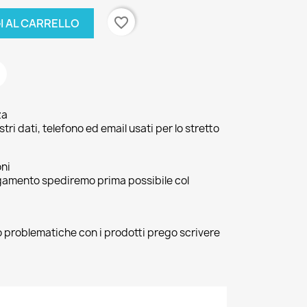
favorite_border
I AL CARRELLO
za
ri dati, telefono ed email usati per lo stretto
oni
agamento spediremo prima possibile col
 o problematiche con i prodotti prego scrivere