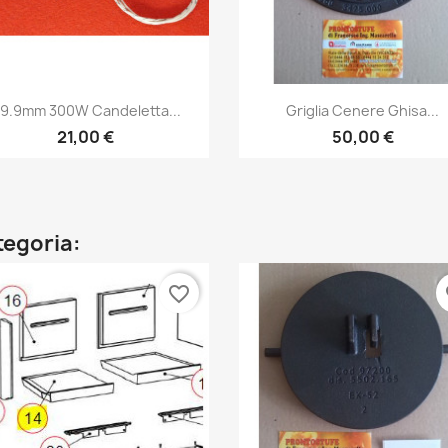
Anteprima
Anteprima


9.9mm 300W Candeletta...
Griglia Cenere Ghisa...
21,00 €
50,00 €
ategoria:
favorite_border
fa