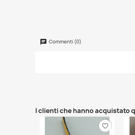
Commenti (0)
I clienti che hanno acquistat
favorite_border