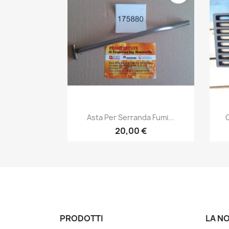
Anteprima

Asta Per Serranda Fumi...
G
20,00 €
PRODOTTI
LA N