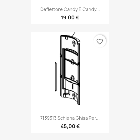
Deflettore Candy E Candy...
19,00 €
favorite_border
7139313 Schiena Ghisa Per...
45,00 €