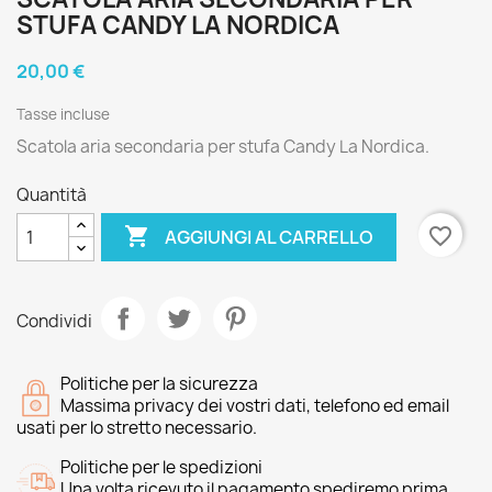
STUFA CANDY LA NORDICA
20,00 €
Tasse incluse
Scatola aria secondaria per stufa Candy La Nordica.
Quantità

favorite_border
AGGIUNGI AL CARRELLO
Condividi
Politiche per la sicurezza
Massima privacy dei vostri dati, telefono ed email
usati per lo stretto necessario.
Politiche per le spedizioni
Una volta ricevuto il pagamento spediremo prima