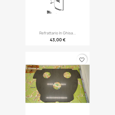
Refrattario In Ghisa...
43,00 €
favorite_border