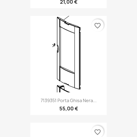
21,00 €
favorite_border
7139351 Porta Ghisa Nera...
55,00 €
favorite_border