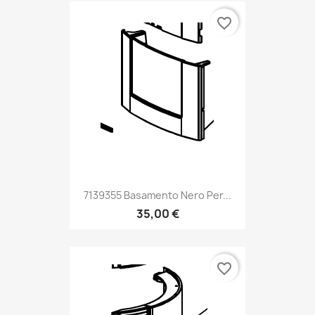
favorite_border
7139355 Basamento Nero Per...
35,00 €
favorite_border