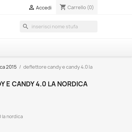
shopping_cart

Carrello
(0)
Accedi
search
ica 2015
deflettore candy e candy 4.0 la
 E CANDY 4.0 LA NORDICA
 la nordica