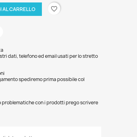
favorite_border
I AL CARRELLO
za
ri dati, telefono ed email usati per lo stretto
oni
agamento spediremo prima possibile col
 o problematiche con i prodotti prego scrivere