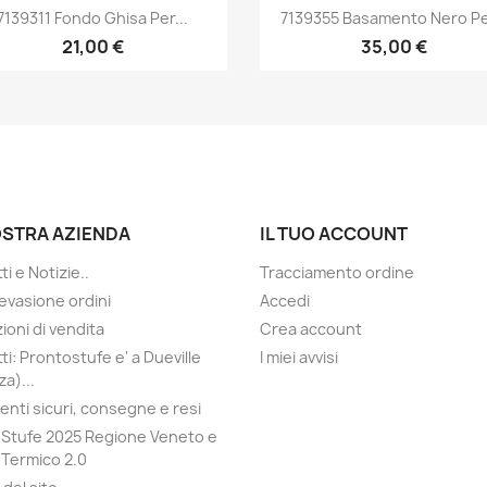
Anteprima
Anteprima


7139311 Fondo Ghisa Per...
7139355 Basamento Nero Per
21,00 €
35,00 €
OSTRA AZIENDA
IL TUO ACCOUNT
i e Notizie..
Tracciamento ordine
evasione ordini
Accedi
ioni di vendita
Crea account
ti: Prontostufe e' a Dueville
I miei avvisi
a)...
nti sicuri, consegne e resi
Stufe 2025 Regione Veneto e
Termico 2.0