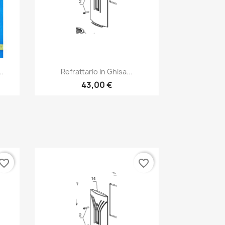
Anteprima

..
Refrattario In Ghisa...
43,00 €
vorite_border
favorite_border