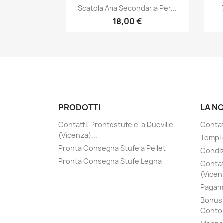
Anteprima

Scatola Aria Secondaria Per...
18,00 €
PRODOTTI
LA N
Contatti: Prontostufe e' a Dueville
Contatt
(Vicenza)...
Tempi 
Pronta Consegna Stufe a Pellet
Condiz
Pronta Consegna Stufe Legna
Contat
(Vicenz
Pagame
Bonus 
Conto 