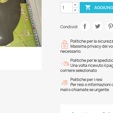

AGGIUNG
Condividi
Politiche per la sicurez
Massima privacy dei vost
necessario.
Politiche per le spedizi
Una volta ricevuto il p
corriere selezionato
Politiche per i resi
Per resi o informazioni
mail o chiamate se urgente