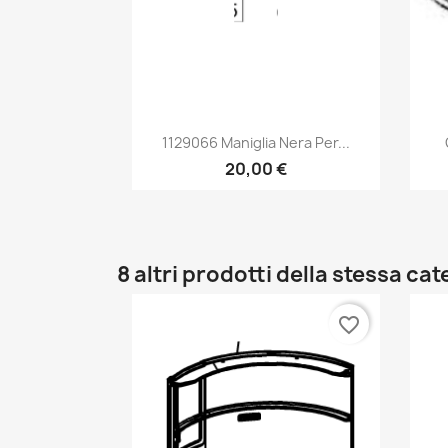
Anteprima

1129066 Maniglia Nera Per...
20,00 €
8 altri prodotti della stessa cat
favorite_border