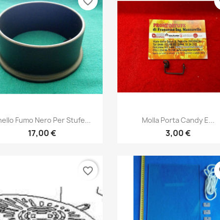
favorite_border
fa
Anteprima
Anteprima


ello Fumo Nero Per Stufe...
Molla Porta Candy E...
17,00 €
3,00 €
favorite_border
fa