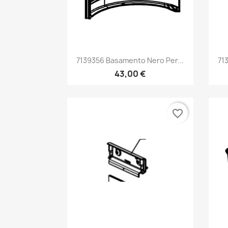
Anteprima

7139356 Basamento Nero Per...
71
43,00 €
favorite_border