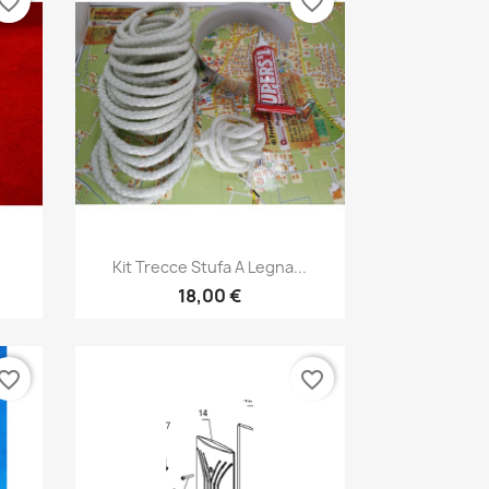
vorite_border
favorite_border
Anteprima

Kit Trecce Stufa A Legna...
18,00 €
vorite_border
favorite_border