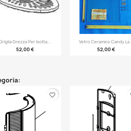
Anteprima
Anteprima


Griglia Grezza Per Isotta...
Vetro Ceramico Candy La.
52,00 €
52,00 €
egoria:
favorite_border
fa