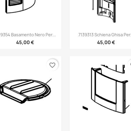
Anteprima
Anteprima


39354 Basamento Nero Per...
7139313 Schiena Ghisa Per.
45,00 €
45,00 €
favorite_border
fa