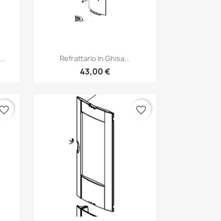
Anteprima

..
Refrattario In Ghisa...
43,00 €
vorite_border
favorite_border