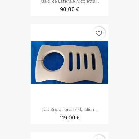
Maiolica Laterale Nicoletta...
90,00 €
favorite_border
Top Superiore In Maiolica...
119,00 €