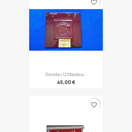
favorite_border
Dorella L12 Maiolica...
45,00 €
favorite_border