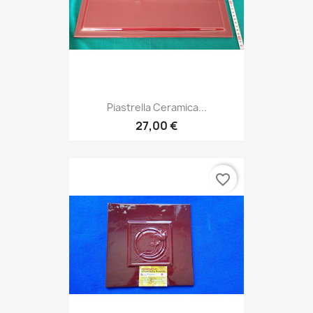
Piastrella Ceramica...
27,00 €
favorite_border