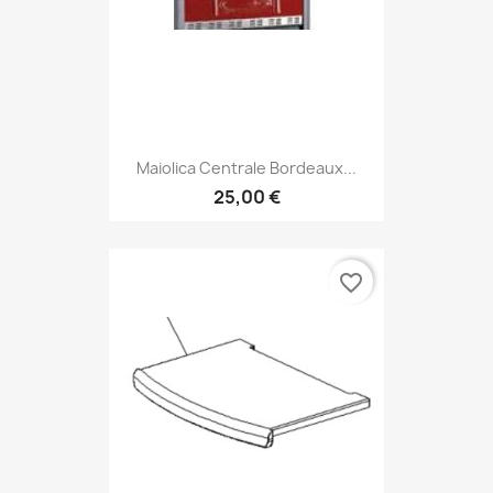
Maiolica Centrale Bordeaux...
25,00 €
favorite_border