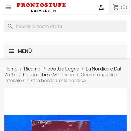
shopping_cart


(0)
search
MENÙ
Home
Ricambi Prodotti a Legna
La Nordica e Dal
Zotto
Ceramiche e Maioliche
Gemma maiolica
laterale sinistra bordeaux la nordica