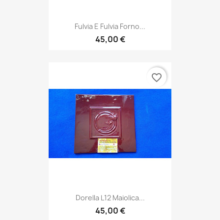
Fulvia E Fulvia Forno...
45,00 €
favorite_border
Dorella L12 Maiolica...
45,00 €