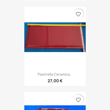
favorite_border
Piastrella Ceramica...
27,00 €
favorite_border