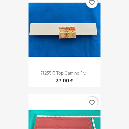
favorite_border
7123513 Top Camino Fly...
37,00 €
favorite_border