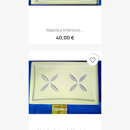
Maiolica Inferiore...
40,00 €
favorite_border