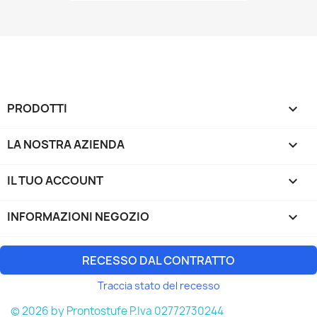
PRODOTTI

LA NOSTRA AZIENDA

IL TUO ACCOUNT

INFORMAZIONI NEGOZIO
keyboard_arrow_down
RECESSO DAL CONTRATTO
Traccia stato del recesso
© 2026 by Prontostufe P.Iva 02772730244