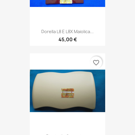
Dorella L8 E L8X Maiolica...
45,00 €
favorite_border