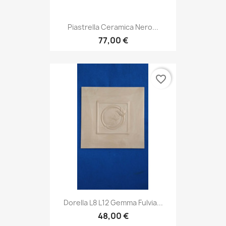
Piastrella Ceramica Nero...
77,00 €
favorite_border
Dorella L8 L12 Gemma Fulvia...
48,00 €