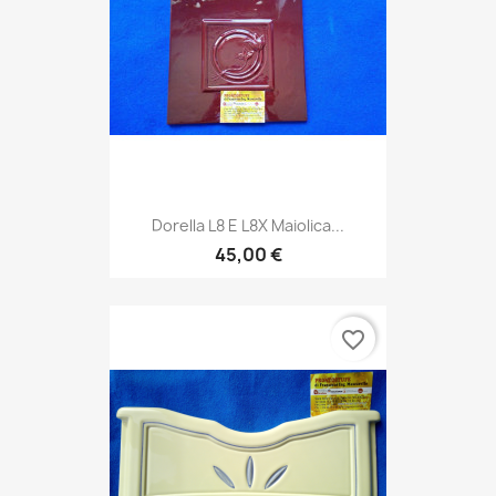
Dorella L8 E L8X Maiolica...
45,00 €
favorite_border