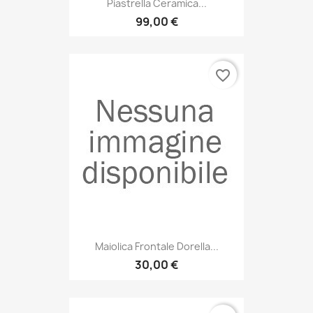
Piastrella Ceramica...
99,00 €
favorite_border
Maiolica Frontale Dorella...
30,00 €